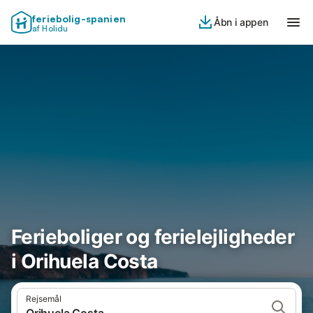
feriebolig-spanien
Åbn i appen
af Holidu
Ferieboliger og ferielejligheder
i Orihuela Costa
Rejsemål