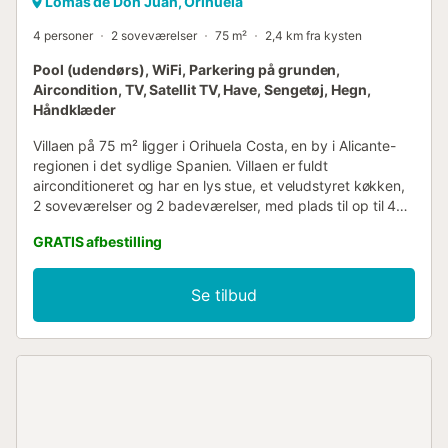
Lomas de Don Juan, Orihuela
4 personer
2 soveværelser
75 m²
2,4 km fra kysten
Pool (udendørs), WiFi, Parkering på grunden,
Aircondition, TV, Satellit TV, Have, Sengetøj, Hegn,
Håndklæder
Villaen på 75 m² ligger i Orihuela Costa, en by i Alicante-
regionen i det sydlige Spanien. Villaen er fuldt
airconditioneret og har en lys stue, et veludstyret køkken,
2 soveværelser og 2 badeværelser, med plads til op til 4
gæster. Du har også Wi-Fi, satellit-tv og en vaskemaskine.
GRATIS afbestilling
Børn er velkomne, og der er tilgængelig en barneseng
samt en barnestol. Slap af i den møblerede have, eller nyd
solen på terrassen eller det private solarium.
Se tilbud
Udendørsområdet omfatter en sydvendt pool med bruser,
grill, bord, liggestole, parasol og markise. Poolopvarmning
er tilgængelig mod et ekstra gebyr. Villaen ligger i et roligt
boligområde, tæt på flere golfbaner som Las Colinas, Las
Ramblas, Campoamor og Villamartin. Flere strande,
herunder Campoamor, Cabo Roig og La Zenia, ligger kun
få minutters kørsel væk. En bar-restaurant ligger 150
meter væk, og kun en 3-minutters køretur bringer dig til La