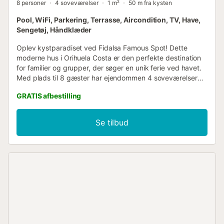
8 personer
4 soveværelser
1 m²
50 m fra kysten
Pool, WiFi, Parkering, Terrasse, Aircondition, TV, Have,
Sengetøj, Håndklæder
Oplev kystparadiset ved Fidalsa Famous Spot! Dette
moderne hus i Orihuela Costa er den perfekte destination
for familier og grupper, der søger en unik ferie ved havet.
Med plads til 8 gæster har ejendommen 4 soveværelser
og 7 senge, der tilbyder rummelige og komfortable
GRATIS afbestilling
opholdsområder. Indretningen omfatter 3 badeværelser
(et med bruser, et med badekar og et gæstetoilet), hvilket
sikrer komfort for alle gæster. Huset har en førsteklasses
Se tilbud
beliggenhed, bogstaveligt talt lige ved siden af
Aguamarina Beach, med en fantastisk udsigt over havet
og haven. Dets design er tænkt til at udnytte omgivelserne
bedst muligt, med en terrasse, altan og udendørs møbler,
der indbyder til afslapning. Køkkenet er fuldt udstyret med
moderne apparater som opvaskemaskine, ovn, mikroovn,
kaffemaskine og alle nødvendige redskaber til at tilberede
lækre måltider. Derudover har opholdsområdet aircondition
og varmepumpeopvarmning for at sikre komfort hele året
rundt. Blandt de mange faciliteter er WiFi, spiseplads,