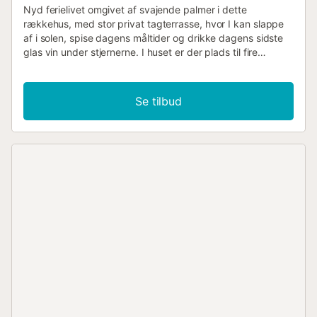
Nyd ferielivet omgivet af svajende palmer i dette
rækkehus, med stor privat tagterrasse, hvor I kan slappe
af i solen, spise dagens måltider og drikke dagens sidste
glas vin under stjernerne. I huset er der plads til fire
feriegæster, fordelt på to soveværelser og her er separat
køkken, stue og badeværelse. Der er en offentlig
svømmehal 100 m fra huset og tre km til sandstranden og
Se tilbud
det glasklare Middelhav. Nærmeste restaurant ligger 100
m væk og der er kun 150 m til nærmeste butik. Spanien er
kendt for sit sunde middelhavskøkken med solmodne
grøntsager og frugt, samt masser af fisk og skaldyr. Her er
dog også et bredt udvalg af is og søde desserter til
afslutning på middagen. Gode robuste vine og iskolde
fadøl....