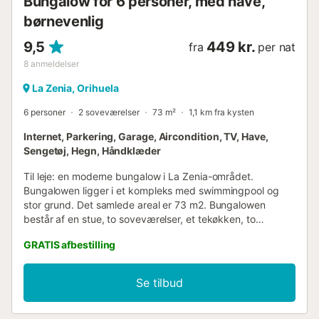
Bungalow for 6 personer, med have,
børnevenlig
9,5
449 kr.
fra
per nat
8
anmeldelser
La Zenia, Orihuela
6 personer
2 soveværelser
73 m²
1,1 km fra kysten
Internet, Parkering, Garage, Aircondition, TV, Have,
Sengetøj, Hegn, Håndklæder
Til leje: en moderne bungalow i La Zenia-området.
Bungalowen ligger i et kompleks med swimmingpool og
stor grund. Det samlede areal er 73 m2. Bungalowen
består af en stue, to soveværelser, et tekøkken, to
badeværelser og en terrasse. Den har sin egen store
GRATIS afbestilling
gårdhave og en parkeringsplads til bilen. Den er udstyret
med alt nødvendigt til et behageligt ophold og hvile:
møbler, husholdningsapparater (inklusive kaffemaskine),
Se tilbud
sengelinned og håndklæder, service. Central klimaanlæg.
Spansk tv, trådløst internet. På terrassen er der
havemøbler. Der er plads til op til seks personer (ingen