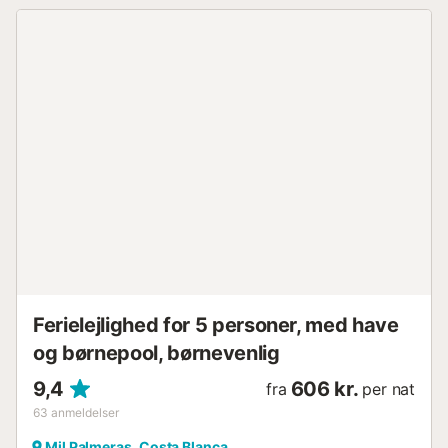
kæledyr!). Rygning er kun tilladt på terrassen. Bøde for
overtrædelse: 200 euro! La Zenia-området har en
veludviklet infrastruktur. Over for bungalowen ligger et
stort shoppingcenter "Zenia Boulevard", og i gåafstand
finder du et supermarked ("Mercadona"). Der er caféer og
restauranter i nærheden. Havet er ca. 1 km væk.
Indtjekning er fra kl. 15:00 til 19:00. Udtjekning er fra kl.
09:00 til 11:00. Ved indtjekning eller udtjekning uden for
kontorets normale åbningstid, om søndagen, i weekenden
og på helligdage opkræves et ekstra gebyr på 20 euro.
Kontorets åbningstider: mandag til fredag fra kl. 9:00 til
19:00, lørdag fra kl. 10:00 til 15:00, søndag - lukket. Ved
indtjekning betales et depositum på 200 euro....
Ferielejlighed for 5 personer, med have
og børnepool, børnevenlig
9,4
606 kr.
fra
per nat
63
anmeldelser
Mil Palmeras, Costa Blanca