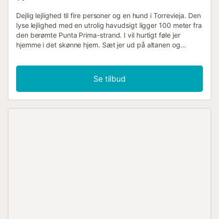
Dejlig lejlighed til fire personer og en hund i Torrevieja. Den
lyse lejlighed med en utrolig havudsigt ligger 100 meter fra
den berømte Punta Prima-strand. I vil hurtigt føle jer
hjemme i det skønne hjem. Sæt jer ud på altanen og
indånd den friske havluft eller sæt jer med en lækker
morgenmad. Om aftenen kan I afslutte dagen her i fred og
ro og nyde udsigten til palmerne og havet. Punta Prima er
Se tilbud
en af de mest berømte strande på Costa Blanca med
krystalklart vand og fint gyldent sand. Området byder
også på en række fritidsaktiviteter. Den korte afstand til
stranden giver jer mulighed for at dyrke vandsport som
kitesurfing, kajaksejlads og vindsurfing samt fiske- og
vandreture i den fredede naturpark. Besøg bådehavnen
og gå en tur på strandpromenaden, mens I ser på bådene.
I kan også besøge den fredede naturpark Las Lagunas de
la Mata med imponerende lyserøde laguner, hvor det er
oplagt at tage på behagelige gå- og cykelture i naturen.
God fornøjelse i smukke Valencia!...