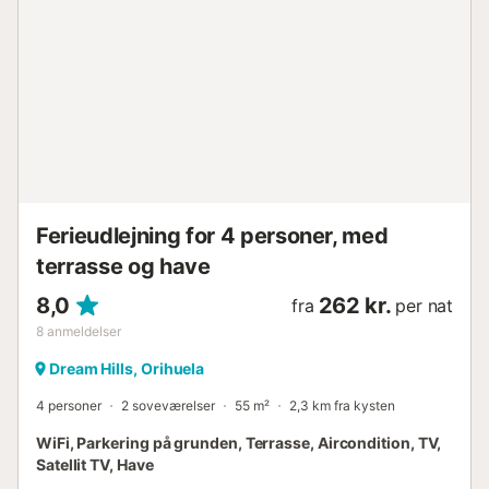
nærmeste restaurant: 24m. Gå-/kørselsafstand til
nærmeste café: 24m. Gå-/kørselsafstand til nærmeste bar:
454m. Gå-/kørselsafstand til nærmeste supermarked:
547m. Gå-/kørselsafstand til strand: 300m Playa de la
Zania. Afstand til Murcia Lufthavn: 54 km. Afstand til
Alicante Lufthavn: 68 km. Gratis parkering er tilgængelig
på ejendommen (1 plads) eller på gaden....
Ferieudlejning for 4 personer, med
terrasse og have
8,0
262 kr.
fra
per nat
8
anmeldelser
Dream Hills, Orihuela
4 personer
2 soveværelser
55 m²
2,3 km fra kysten
WiFi, Parkering på grunden, Terrasse, Aircondition, TV,
Satellit TV, Have