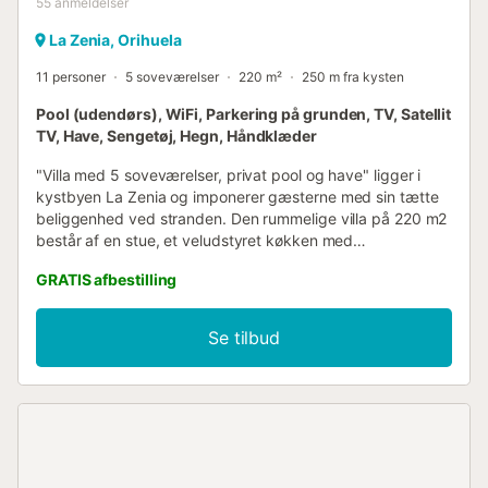
55
anmeldelser
La Zenia, Orihuela
11 personer
5 soveværelser
220 m²
250 m fra kysten
Pool (udendørs), WiFi, Parkering på grunden, TV, Satellit
TV, Have, Sengetøj, Hegn, Håndklæder
"Villa med 5 soveværelser, privat pool og have" ligger i
kystbyen La Zenia og imponerer gæsterne med sin tætte
beliggenhed ved stranden. Den rummelige villa på 220 m2
består af en stue, et veludstyret køkken med
opvaskemaskine, 5 soveværelser og 3 badeværelser og
GRATIS afbestilling
kan derfor rumme 11 personer. Yderligere faciliteter
omfatter Wi-Fi, aircondition, vaskemaskine, central oliefyr,
tv samt en dvd-afspiller. En barneseng og en barnestol er
Se tilbud
også tilgængelig. Villaen kan prale af et privat
udendørsområde med pool, have, en åben terrasse, en
altan, en grill og en udendørs bruser. Terrassen og haven
er begge møbleret med bord og stole. Start dagen med en
lækker morgenmad udendørs, og tilbring eftermiddagen
på en af liggestolene ved poolen, eller besøg stranden,
som ligger kun et stenkast væk. Gå-/kørselsafstand til