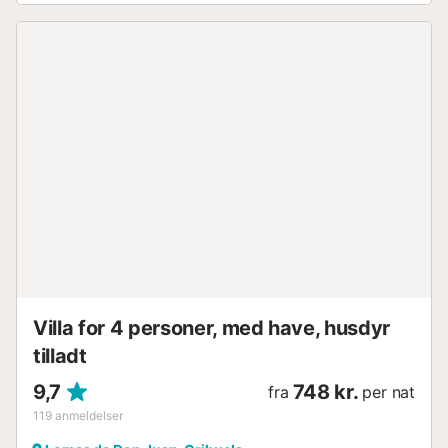
med internationale tv-kanaler og en dvd-afspiller. Den
børnevenlige feriebolig stiller også en barneseng og en
barnestol til rådighed. Højdepunktet ved ejendommen er
det private udendørs område, som består af en have, en
åben terrasse på 50 m² med komfortable siddepladser, et
bord og 2 solvogne. Tilbered lækre måltider på grillen til at
nyde sammen med dine kære. I det fælles udendørs
område (100 m væk) finder du en stor pool med udendørs
bruser, hvor du kan forfriske dig på varme sommerdage.
Inden for 15 minutters gang finder du et udvalg af
restauranter, 2 supermarkeder og en bar. Den nærmeste
strand, Platja de La Glea, ligger kun 5,2 km (8 minutters
kørsel) fra ferieboligen. Andre strande, såsom Campoamor,
La Zenia, Cabo Roig og Alicante kan også nås efter en kort
køretur. Til golfbanen behøver du kun 16 minutters gang
(1,2 km). Andre sportsaktiviteter, du kan foretage di...
Villa for 4 personer, med have, husdyr
tilladt
9,7
748 kr.
fra
per nat
119
anmeldelser