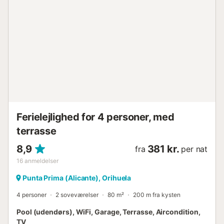
til et fælles udendørsområde, som inkluderer en pool og
have. Aldi supermarked, barer og restauranter ligger inden
for gåafstand, selvom en bil anbefales. Villamartin
Golfbane ligger kun 5 minutters kørsel derfra (2,5 km). De
nærmeste strande er Punta Prima, Playa Flamenca og La
Zenia strand, 5 minutter i bil. Du kan finde alt, hvad du
behøver for en fantastisk ferie i nærheden. Torrevieja
ligger kun 9 km derfra med et utal af barer, restauranter,
vandland og forlystelsespark. Det populære udendørs
shoppingcenter La Zenia Boulevard ligger kun 4 km derfra
og tilbyder et bredt udvalg af butikker, caféer,...
Ferielejlighed for 4 personer, med
terrasse
8,9
381 kr.
fra
per nat
16
anmeldelser
Punta Prima (Alicante), Orihuela
4 personer
2 soveværelser
80 m²
200 m fra kysten
Pool (udendørs), WiFi, Garage, Terrasse, Aircondition,
TV