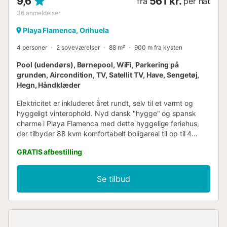
9,6
561 kr.
fra
per nat
36
anmeldelser
Playa Flamenca, Orihuela
4 personer
2 soveværelser
88 m²
900 m fra kysten
Pool (udendørs), Børnepool, WiFi, Parkering på
grunden, Aircondition, TV, Satellit TV, Have, Sengetøj,
Hegn, Håndklæder
Elektricitet er inkluderet året rundt, selv til et varmt og
hyggeligt vinterophold. Nyd dansk "hygge" og spansk
charme i Playa Flamenca med dette hyggelige feriehus,
der tilbyder 88 kvm komfortabelt boligareal til op til 4
gæster. Ejendommen har 2 soveværelser og 2
GRATIS afbestilling
badeværelser, og fremviser autentisk spansk arkitektur
med et moderne twist. Dette rummelige rækkehus i 3
etager indeholder et soveværelse med dobbeltseng og
Se tilbud
privat balkonadgang, samt et andet soveværelse med 2
enkeltsenge. Det fuldt udstyrede køkken har alle
nødvendige apparater og redskaber. Faciliteterne
inkluderer højhastigheds-Wi-Fi, der er egnet til
videoopkald, aircondition i soveværelserne og stuen,