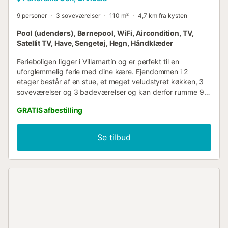
9 personer
3 soveværelser
110 m²
4,7 km fra kysten
Pool (udendørs), Børnepool, WiFi, Aircondition, TV,
Satellit TV, Have, Sengetøj, Hegn, Håndklæder
Ferieboligen ligger i Villamartín og er perfekt til en
uforglemmelig ferie med dine kære. Ejendommen i 2
etager består af en stue, et meget veludstyret køkken, 3
soveværelser og 3 badeværelser og kan derfor rumme 9
personer. Yderligere faciliteter omfatter Wi-Fi, aircondition
GRATIS afbestilling
samt vaskemaskine. Dit private udendørsområde omfatter
en have, havemøbler, en åben terrasse, en overdækket
terrasse, en altan og en grill. Et fælles udendørsområde
Se tilbud
med en swimmingpool og en børnepool er også
tilgængeligt til jeres brug. Gå-/kørselsafstand til nærmeste
restaurant: 720m. Gå-/kørselsafstand til nærmeste café:
1,33 km. Gå-/kørselsafstand til nærmeste bar: 667m.
Gå-/kørselsafstand til nærmeste supermarked: 1,31 km.
Gå-/kørselsafstand til strand: 5,73 km Playa de la Zenia.
Nærmeste lufthavn: 56 km Murcia International Airport (50
minutter væk). Der er gratis parkering på ejendommen.
Kæledyr og fester er ikke tilladt. Der er et kamera rettet