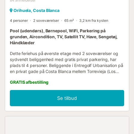
84
anmeldelser
Orihuela, Costa Blanca
4 personer
2 soveværelser
65 m²
3,2 km fra kysten
Pool (udendørs), Børnepool, WiFi, Parkering på
grunden, Aircondition, TV, Satellit TV, Have, Sengetøj,
Håndklæder
Dette feriehus på øverste etage med 2 soveværelser og
sydvendt beliggenhed med gratis privat parkering, har
plads til 4 personer. Beliggende i Entregolf Urbanisation på
en privat gade på Costa Blanca mellem Torrevieja (Los
Altos) og Orihuela Costa (Villamartin). Nedenunder er der
GRATIS afbestilling
en terrasse med sol hele dagen med et stort bord og stole
til spisning. Lejligheden består af en stue, et meget
veludstyret køkken, som inkluderer en vaskemaskine og
Se tilbud
en ovn, 2 soveværelser og 1 badeværelse. Yderligere
faciliteter inkluderer Wi-Fi egnet til videoopkald, et 50"
Smart TV med gratis engelske og tyske satellitkanaler
samt aircondition i alle rum plus loftsvifter. Lejligheden har
et stort privat tagterrasse med spisebord, stole, solsenge,
parasol, grill og panoramaudsigt. Ejendommen har adgang