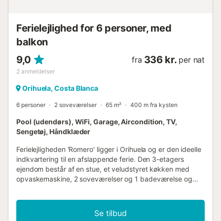
Ferielejlighed for 6 personer, med
balkon
9,0
336 kr.
fra
per nat
2
anmeldelser
Orihuela, Costa Blanca
6 personer
2 soveværelser
65 m²
400 m fra kysten
Pool (udendørs), WiFi, Garage, Aircondition, TV,
Sengetøj, Håndklæder
Ferielejligheden 'Romero' ligger i Orihuela og er den ideelle
indkvartering til en afslappende ferie. Den 3-etagers
ejendom består af en stue, et veludstyret køkken med
opvaskemaskine, 2 soveværelser og 1 badeværelse og
kan derfor rumme 4 personer. Yderligere faciliteter
omfatter Wi-Fi, et tv, aircondition samt en vaskemaskine.
Ferielejligheden har et privat udendørsområde med en
Se tilbud
altan. Ejendommen har adgang til et fælles