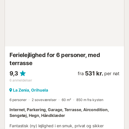
331m. Gåafstand/kørselsafstand til strand: 1,27km Mil
Palmeras. Gåafstand/kørselsafstand til lufthavn: 72,3km
Alicante Lufthavn. Gratis parkering er tilgængelig på
ejendommen og på gaden. Kæledyr er ikke tilladt. Wi-Fi er
egnet til videoopkald. Ejendommen har adgang uden trin.
Ejendommen har et interiør uden trin. Cykler stilles til
rådighed. Der er elevator i bygningen....
Ferielejlighed for 6 personer, med
terrasse
9,3
531 kr.
fra
per nat
6
anmeldelser
La Zenia, Orihuela
6 personer
2 soveværelser
60 m²
850 m fra kysten
Internet, Parkering, Garage, Terrasse, Aircondition,
Sengetøj, Hegn, Håndklæder
Fantastisk (ny) lejlighed i en smuk, privat og sikker