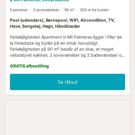
5 personer
2 soveværelser
90 m²
300 m fra kysten
Pool (udendørs), Børnepool, WiFi, Aircondition, TV,
Have, Sengetøj, Hegn, Håndklæder
Ferielejligheden Apartment in Mil Palmeras ligger i Pilar de
la Horadada og byder på en smuk havudsigt.
Ferielejligheden på 90 m² består af en stue, et meget
veludstyret køkken, 2 soveværelser og 2 badeværelser og
kan derfor rumme 5 personer. Yderligere faciliteter
GRATIS afbestilling
inkluderer Wi-Fi egnet til videoopkald, aircondition, en
vaskemaskine samt et TV. Derudover er der også et fælles
fitnessrum og træningsudstyr til jeres nydelse. En
Se tilbud
barneseng og en barnestol er også tilgængelige.
Ferielejligheden byder desuden på private terrasser (åbne
og overdækkede), hvor I kan slappe af om aftenen. I den
fælles have finder I en udendørs swimmingpool, en
børnepool og en bruser samt en legeplads.
Gåafstand/kørselsafstand til nærmeste restaurant: 120m.
Gåafstand/kørselsafstand til nærmeste café: 636m.
Gåafstand/kørselsafstand til nærmeste bar: 391m.
Gåafstand/kørselsafstand til nærmeste supermarked: