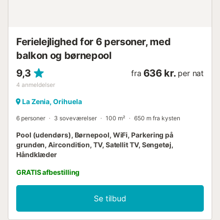
Ferielejlighed for 6 personer, med
balkon og børnepool
9,3
636 kr.
fra
per nat
4
anmeldelser
La Zenia, Orihuela
6 personer
3 soveværelser
100 m²
650 m fra kysten
Pool (udendørs), Børnepool, WiFi, Parkering på
grunden, Aircondition, TV, Satellit TV, Sengetøj,
Håndklæder
GRATIS afbestilling
Se tilbud