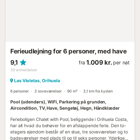
strygejern, børneområde og overdækket privat parkering.
Strandelskere vil finde deres perfekte tilflugtssted her,
med direkte adgang til sandet og en fælles pool til
forfriskende øjeblikke. Huset tillader ét kæledyr og ligger
strategisk tæt på restauranter, supermarkeder og kun 5
km fra Torrevieja, hvilket tilbyder flere muligheder for fritid
og service....
Ferieudlejning for 6 personer, med have
9,1
1.009 kr.
fra
per nat
39
anmeldelser
Las Violetas, Orihuela
6 personer
3 soveværelser
90 m²
3,1 km fra kysten
Pool (udendørs), WiFi, Parkering på grunden,
Aircondition, TV, Have, Sengetøj, Hegn, Håndklæder
Ferieboligen Chalet with Pool, beliggende i Orihuela Costa,
har alt hvad du behøver for en afslappende ferie. Den to-
etagers ejendom består af en stue, tre soveværelser og to
badeværelser med plads til op til seks personer. Yderligere