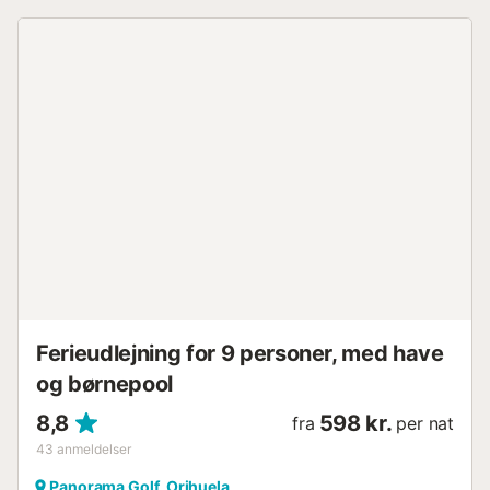
Ferieudlejning for 9 personer, med have
og børnepool
8,8
598 kr.
fra
per nat
43
anmeldelser
Panorama Golf, Orihuela