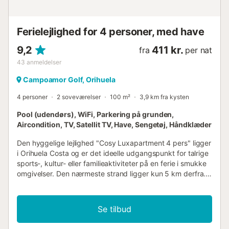
Ferielejlighed for 4 personer, med have
9,2
411 kr.
fra
per nat
43
anmeldelser
Campoamor Golf, Orihuela
4 personer
2 soveværelser
100 m²
3,9 km fra kysten
Pool (udendørs), WiFi, Parkering på grunden,
Aircondition, TV, Satellit TV, Have, Sengetøj, Håndklæder
Den hyggelige lejlighed "Cosy Luxapartment 4 pers" ligger
i Orihuela Costa og er det ideelle udgangspunkt for talrige
sports-, kultur- eller familieaktiviteter på en ferie i smukke
omgivelser. Den nærmeste strand ligger kun 5 km derfra.
Lejligheden med fælles pool har en stue, et veludstyret
køkken med opvaskemaskine, 2 soveværelser, 2
badeværelser og plads til 4 personer. Yderligere faciliteter
Se tilbud
inkluderer Wi-Fi (velegnet til videoopkald), aircondition (i
stuen og i begge soveværelser), centralvarme, SAT-tv