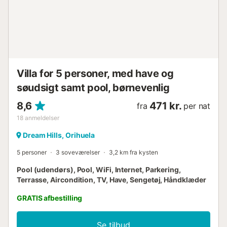
mod indgangsporten og hegnet. Det optager i RING-
skyen. Der er et skilt på boligen, der indikerer kameraets
drift. Ikke forbundet til en alarm....
Villa for 5 personer, med have og
søudsigt samt pool, børnevenlig
8,6
471 kr.
fra
per nat
18
anmeldelser
Dream Hills, Orihuela
5 personer
3 soveværelser
3,2 km fra kysten
Pool (udendørs), Pool, WiFi, Internet, Parkering,
Terrasse, Aircondition, TV, Have, Sengetøj, Håndklæder
GRATIS afbestilling
Se tilbud