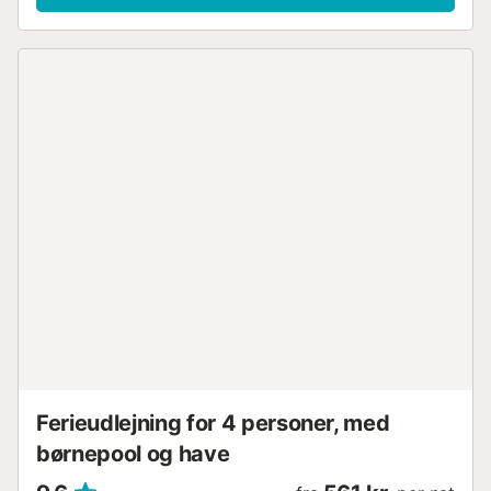
udendørsområde, som omfatter en pool og en overdækket
terrasse. Ejendommen har ét soveværelse med
dobbeltseng, et andet soveværelse med to enkeltsenge
og en sovesofa i stuen, der kan rumme enten én voksen
eller to børn. Der er en parkeringsplads tilgængelig i en
garage. Kæledyr, rygning og afholdelse af arrangementer
er ikke tilladt. Der er elevator i bygningen. Adgang til det
private solarium er tilgængelig efter anmodning mod et
tillægsgebyr. Minimumsalderen for gæsten, der foretager
reservationen, er 25 år....
Ferieudlejning for 4 personer, med
børnepool og have