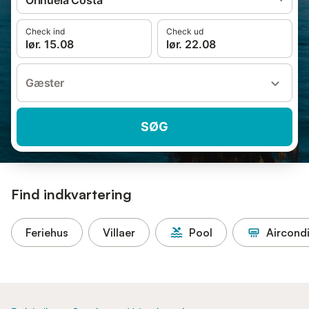
Orihuela Costa
Check ind
Check ud
lør. 15.08
lør. 22.08
Gæster
SØG
Find indkvartering
Feriehus
Villaer
Pool
Aircondi