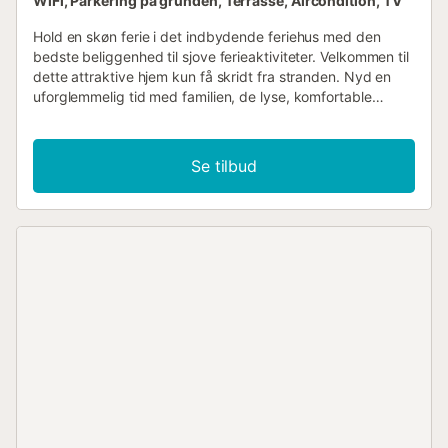
WiFi, Parkering på grunden, Terrasse, Aircondition, TV
Hold en skøn ferie i det indbydende feriehus med den
bedste beliggenhed til sjove ferieaktiviteter. Velkommen til
dette attraktive hjem kun få skridt fra stranden. Nyd en
uforglemmelig tid med familien, de lyse, komfortable
værelser inviterer dig til at slappe af. Tilbring hyggelige
aftener her med spil og gode samtaler ved spisebordet
eller i stuesofaen. Nyd solen på terrassen, spis ude på
Se tilbud
dejlige dage og tilbring de milde sommeraftener udendørs.
Lige efter morgenmaden går du til stranden, som ligger
meget tæt på huset. Nyd vidunderlige timer på det varme
sand og fantastiske forfriskninger i havet. Glæd dig til en
afslappende ferie på Costa Blanca i et feriehus tæt på
stranden....