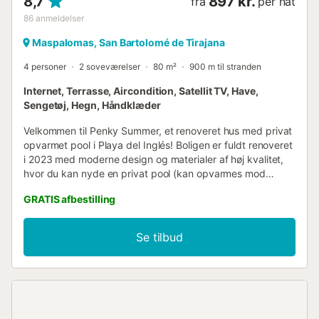
8,7
897 kr.
fra
per nat
86
anmeldelser
Maspalomas, San Bartolomé de Tirajana
4 personer
2 soveværelser
80 m²
900 m til stranden
Internet, Terrasse, Aircondition, Satellit TV, Have,
Sengetøj, Hegn, Håndklæder
Velkommen til Penky Summer, et renoveret hus med privat
opvarmet pool i Playa del Inglés! Boligen er fuldt renoveret
i 2023 med moderne design og materialer af høj kvalitet,
hvor du kan nyde en privat pool (kan opvarmes mod
tillæg), beliggende i et boligkompleks med fællespool og
GRATIS afbestilling
få skridt fra Yumbo Shopping Center og stranden. Et
smukt paradis til at nyde din ferie, hvor du kan opleve fred
og ro kombineret med komfort og privatliv. Det har
Se tilbud
rummelige områder, internationale kanaler, Netflix,
aircondition og ubegrænset højhastigheds-wifi (300mbs).
Huset er i ét plan og er opdelt i: - Terrasse med privat pool,
4 liggestole, terrassestole og bord til 4 personer. Terrassen
har kunstgræs, meget behageligt at ligge på og dyrke
yoga eller sport. Terrassen er specielt orienteret mod syd