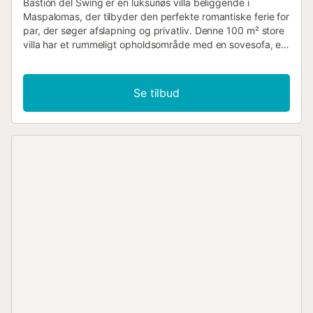
Bastión del Swing er en luksuriøs villa beliggende i
Maspalomas, der tilbyder den perfekte romantiske ferie for
par, der søger afslapning og privatliv. Denne 100 m² store
villa har et rummeligt opholdsområde med en sovesofa, et
køkken, et smukt indrettet soveværelse og to elegante
badeværelser. Selvom villaen er ideel for par, kan den
komfortabelt rumme op til 4 gæster, hvilket gør den til et
Se tilbud
fremragende valg til familieferier. Vigtige funktioner ved
denne villa i Maspalomas inkluderer en privat opvarmet
pool med bobler, perfekt til afslapning på ethvert tidspunkt
af dagen, og en privat minigolfbane til sjov og
underholdning. Der er højhastigheds-Wi-Fi tilgængeligt,
velegnet til fjernarbejde, med en dedikeret arbejdsplads.
Faciliteterne omfatter også et smart-tv med
streamingtjenester, aircondition og en vaskemaskine.
Familievenlige faciliteter, såsom en vugge og en barnestol,
er tilgængelige. Bastión del Swing ligger kun 5 minutters
kørsel fra den fantastiske Maspalomas Strand, og tilbyder
en fredelig og privat tilbagetrækning, mens den samtidig
er tæt på populære attraktioner som Meloneras, Yumbo
Shopping Center, Boulevard El Faro og top lokale
restauranter som Café del Mar, La Palmera Sur og
Samsara. Villaen er bekvemt placeret tæt på