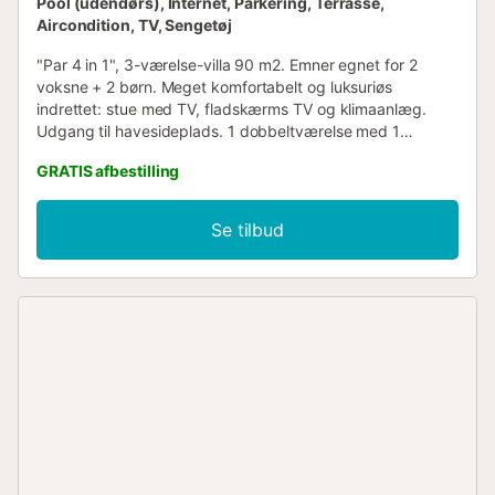
Pool (udendørs), Internet, Parkering, Terrasse,
Aircondition, TV, Sengetøj
"Par 4 in 1", 3-værelse-villa 90 m2. Emner egnet for 2
voksne + 2 børn. Meget komfortabelt og luksuriøs
indrettet: stue med TV, fladskærms TV og klimaanlæg.
Udgang til havesideplads. 1 dobbeltværelse med 1
dobbeltseng (135 cm, længde 190 cm), klimaanlæg. 1
GRATIS afbestilling
dobbeltværelse med 2 senge (90 cm, længde 190 cm),
klimaanlæg. Køkken (ovn, opvaskemaskine, 4 keramiske
kogeplader, Brødrister, kedel, mikroovn, fryser, elektrisk
Se tilbud
kaffemaskine) med spisebord. 2 bad/brus. Naturlige
stengulve. Havesiddeplads, lysthus. Grill, liggestole (2),
loggia, siddeplads. Flotte udsigt over bjergene. Til
benyttelse: vaskemaskine, tørretumbler, strygejern højstol,
barneseng til 2 år, hårtørrer. Internet (trådløs LAN [WLAN],
gratis). Parkeringsplads ved huset. Bemærk venligst: ikke-
ryger lejlighed. 1 lille husdyr/hund tilladt. 2019/480
ESFCTU0000350120004734210000000000000VV-35-
1-00035789...