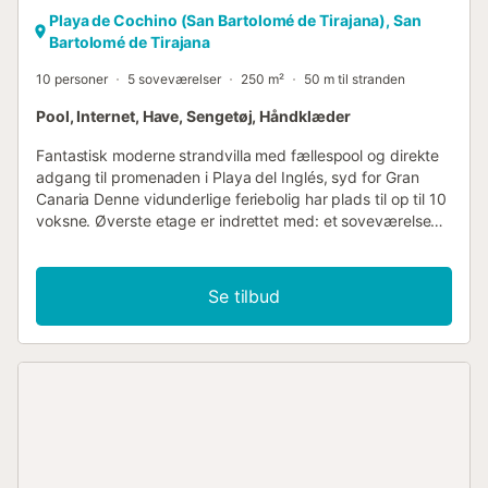
Playa de Cochino (San Bartolomé de Tirajana), San
Bartolomé de Tirajana
10 personer
5 soveværelser
250 m²
50 m til stranden
Pool, Internet, Have, Sengetøj, Håndklæder
Fantastisk moderne strandvilla med fællespool og direkte
adgang til promenaden i Playa del Inglés, syd for Gran
Canaria Denne vidunderlige feriebolig har plads til op til 10
voksne. Øverste etage er indrettet med: et soveværelse
med dobbeltseng, adgang til terrassen og eget
badeværelse med bruser 2 soveværelser med hver 2
enkeltsenge, et badeværelse med bruser og et yderligere
Se tilbud
soveværelse med 2 enkeltsenge og adgang til terrassen. I
stueetagen finder vi endnu et soveværelse med
dobbeltseng og adgang til terrassen. På denne etage er
der et badeværelse med bruser, et fuldt udstyret separat
køkken med induktionskogeplade, ovn, kaffemaskine,
mikrobølgeovn, opvaskemaskine, vandvarmer, køleskab
med fryser, brødrister og blender. Spisestue og stue med
udgang til terrassen. Huset har en terrasse med
spiseplads, som udelukkende er tilgængelig for gæster i