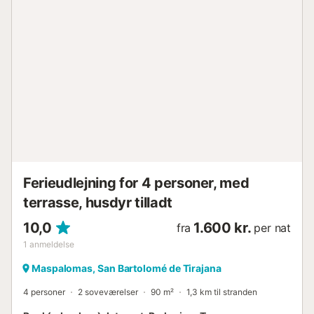
grill. Til en familieferie er det et drømmested at nyde
freden og slappe af. Der er barneseng og barnestol
tilgængelig. Giv venligst besked ved reservation, de
leveres kun efter anmodning. Et barn under to år, der
sover i barneseng, betaler intet. OMRÅDE - Supermarked:
200 m - Restaurant: 200 m - Indkøbscenter: 600 m -
Bowling, billard, forlystelsespark: 600 m - Golf: 950 m -
Shopping: 2 km - Strand: 3,5 km - Hospital: 3 km - Marina:
5 km - Lufthavn: 30 km Vi vil være tilgængelige for at
hjælpe jer og anbefale de bedste steder på øen, så I kan
nyde jeres ferie i vores tropiske paradis...
Ferieudlejning for 4 personer, med
terrasse, husdyr tilladt
10,0
1.600 kr.
fra
per nat
1
anmeldelse
Maspalomas, San Bartolomé de Tirajana
4 personer
2 soveværelser
90 m²
1,3 km til stranden