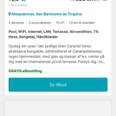
1
anmeldelse
Maspalomas, San Bartolomé de Tirajana
3 personer
2 soveværelser
70 m²
1,5 km til stranden
Pool, WiFi, Internet, LAN, Terrasse, Aircondition, TV,
Have, Sengetøj, Håndklæder
Opdag din oase i det sydlige Gran Canaria! Vores
eksklusive bungalow, administreret af CanariasGetaway
(egen hjemmeside), med glas og masser af lys, venter på
dig med en charmerende privat terrasse. Fordyb dig i ro
og komfort, mens du nyder en uforglemmelig ferie i et
GRATIS afbestilling
paradisisk miljø. Bungalowen indeholder: Plads til tre
personer. - To soveværelser og tre enkeltsenge, 1,90
meter lange og 0,9 meter brede. - Opholds- og spisestue.
Se tilbud
- Fuldt udstyret køkken. - Aircondition. - Elektronisk lås, så
du ikke behøver at bekymre dig om nøgler. -
Højhastigheds WiFi. - Terrasse. Have. - Komplet
badeværelse med bruseniche og bidet. Fremhævede
funktioner: - Privat terrasse: Nyd solen og det
exceptionelle vejr på Gran Canaria på din egen private