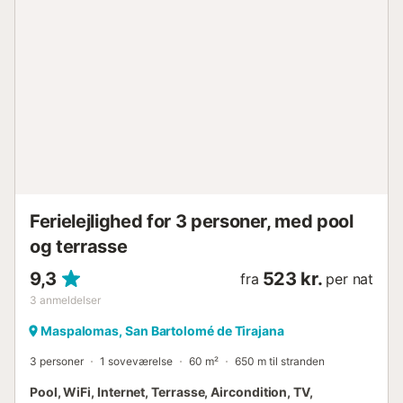
terrasse. Med solvogne og udendørs spiseplads. Perfekt til
afslapning og udendørs måltider. - Stille og rummelig
swimmingpool: Fælles swimmingpool i komplekset kun få
meter fra boligen. - Solarium: Rummeligt og behageligt
med talrige solvogne, udendørs brusere og udsigt over
havene og toppen af Gran Canaria. Inkluderede ydelser: -
Eksklusivt design: Vores bungalow kombinerer stil og
komfort i et moderne og indbydende miljø. Hver detalje er
omhyggeligt udformet for at garantere en uovertruffen
boligoplevelse. - Privilegeret beliggenhed: Vores bungalow
ligger i det sydlige Gran Canaria og giver dig nem adgang
til de bedste strande, restauranter og aktivi...
Ferielejlighed for 3 personer, med pool
og terrasse
9,3
523 kr.
fra
per nat
3
anmeldelser
Maspalomas, San Bartolomé de Tirajana
3 personer
1 soveværelse
60 m²
650 m til stranden
Pool, WiFi, Internet, Terrasse, Aircondition, TV,