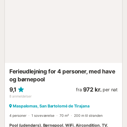
for at nyde mange timers solskin hele dagen. -
Opholdsstue-køkken, der forbinder direkte til terrassen
gennem de store skydedøre, og tilbyder en smuk udsigt
udendørs. Opholdsstuen har Smart TV med internationale
kanaler (Spanien, Storbritannien, Tyskland...), al europæisk
sport som den spanske liga, Premier League... og adgang
til Netflix, HBO og Prime Video... Fuldt udstyret
induktionskøkken med opvaskemaskine og alle
nødvendige redskaber til dit ophold. - 1 soveværelse med
dobbeltseng. - 1 soveværelse med 2 enkeltsenge. - 1
badeværelse med bruser. I alt kan der bo højst 4 personer.
Boligkomplekset har...
Ferieudlejning for 4 personer, med have
og børnepool
9,1
972 kr.
fra
per nat
8
anmeldelser
Maspalomas, San Bartolomé de Tirajana
4 personer
1 soveværelse
70 m²
200 m til stranden
Pool (udendørs), Børnepool, WiFi, Aircondition, TV,