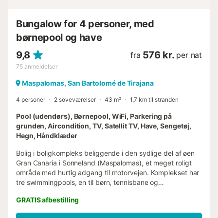
parkering er tilgængelig, samt en overdækket garage.
Kæledyr er ikke tilladt. Wi-Fi er velegnet til videoopkald....
Bungalow for 4 personer, med
børnepool og have
9,8
576 kr.
fra
per nat
75
anmeldelser
Maspalomas, San Bartolomé de Tirajana
4 personer
2 soveværelser
43 m²
1,7 km til stranden
Pool (udendørs), Børnepool, WiFi, Parkering på
grunden, Aircondition, TV, Satellit TV, Have, Sengetøj,
Hegn, Håndklæder
Bolig i boligkompleks beliggende i den sydlige del af øen
Gran Canaria i Sonneland (Maspalomas), et meget roligt
område med hurtig adgang til motorvejen. Komplekset har
tre swimmingpools, en til børn, tennisbane og
fodbold-/basketballbane. Ejendommen blev renoveret i
GRATIS afbestilling
2021, er godt placeret i komplekset få meter fra
indgangen til komplekset og poolområdet. Ejendommen