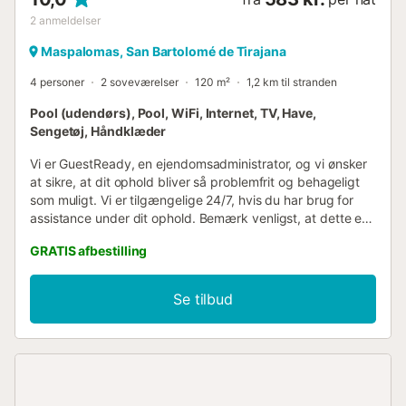
2
anmeldelser
Maspalomas, San Bartolomé de Tirajana
4 personer
2 soveværelser
120 m²
1,2 km til stranden
Pool (udendørs), Pool, WiFi, Internet, TV, Have,
Sengetøj, Håndklæder
Vi er GuestReady, en ejendomsadministrator, og vi ønsker
at sikre, at dit ophold bliver så problemfrit og behageligt
som muligt. Vi er tilgængelige 24/7, hvis du har brug for
assistance under dit ophold. Bemærk venligst, at dette er
et privat hjem, så tag venligst godt vare på det, som var
GRATIS afbestilling
det dit eget. Ejendommen er let tilgængelig med offentlig
transport og i bil. De nærmeste almindelige stoppesteder
for offentlig transport er busstoppesteder nær Holiday
Se tilbud
World, cirka 7 minutters gang fra adressen, betjent af flere
buslinjer, der forbinder forskellige dele af øen og
ferieområdet. Gran Canaria Lufthavn (LPA) er den
nærmeste større lufthavn og ligger cirka 30 minutters
kørsel fra ejendommen. Du kan tjekke ind på
overnatningsstedet når som helst efter kl. 15.00. Tidlig