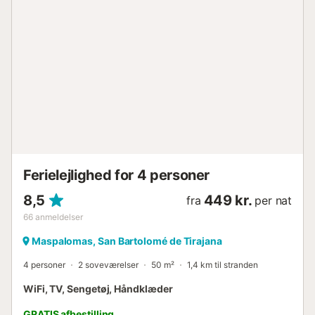
check-in kan kun arrangeres efter anmodning. Hvis du har
brug for det, bedes du sende os en e-mail. Husk at
gennemføre alle udestående betalinger, hvis nogen, samt
din online gæsteregistrering. Bemærk venligst, at
gæsteregistrering er obligatorisk for personer over 14 år,
og først når registreringen er gennemført for alle rejsende,
kan adgang til ejendommen gives. Hvis du har betalt hele
bookingen forud på din foretrukne bookingplatform, skal
du kun færdiggøre den online registreringsproces. Vi
anvender specifikke rengørings- og
desinfektionsprotokoller for at sikre fuld sikkerhed for
vores gæster. Rengøringen af e...
Ferielejlighed for 4 personer
8,5
449 kr.
fra
per nat
66
anmeldelser
Maspalomas, San Bartolomé de Tirajana
4 personer
2 soveværelser
50 m²
1,4 km til stranden
WiFi, TV, Sengetøj, Håndklæder
GRATIS afbestilling