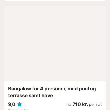
vi hjælpe dig med at arrangere en leje til gode priser. Kort
sagt tilbyder vores ejendom en privilegeret beliggenhed,
en lejlighed udstyret med alle bekvemmeligheder, et
misundelsesværdigt klima og et bredt udvalg af services i
området. Tøv ikke med at vælge vores bolig for at nyde et
uforglemmeligt ophold i Playa del Inglés! Du kan få
adgang til boligen når som helst efter kl. 15.00. Tidlig
check-in kan kun arrangeres efter anmodning. Hvis du har
brug for det, bedes du sende os en e-mail. Husk at
gennemføre alle udestående betalinger, hvis der er nogen,
samt din online gæsteregistrering. Bemærk venligst, at
gæsteregistrering er obligatorisk for personer over 14 år,
og først når den er gennemført for alle rejsende, kan
adgang til ejendommen gives. Hvis du har betalt for hele
bookingen forud på din foretrukne bookingplatform, skal
du kun færd...
Bungalow for 4 personer, med pool og
terrasse samt have
9,0
710 kr.
fra
per nat