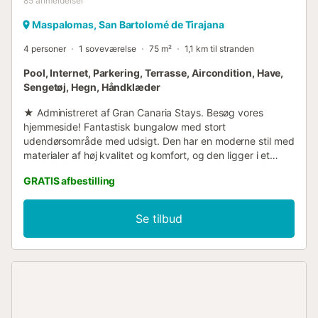
85
anmeldelser
Maspalomas, San Bartolomé de Tirajana
4 personer
1 soveværelse
75 m²
1,1 km til stranden
Pool, Internet, Parkering, Terrasse, Aircondition, Have,
Sengetøj, Hegn, Håndklæder
★ Administreret af Gran Canaria Stays. Besøg vores
hjemmeside! Fantastisk bungalow med stort
udendørsområde med udsigt. Den har en moderne stil med
materialer af høj kvalitet og komfort, og den ligger i et
meget roligt boligkompleks med fælles swimmingpool og
GRATIS afbestilling
tennisbane. Den har et soveværelse med dobbeltseng og
loftventilator. Opholds-/spisestue med sovesofa til 2
personer (mål 2,04m x 1,40m), fuldt udstyret integreret
Se tilbud
køkken med opvaskemaskine, vaskemaskine,
køkkenredskaber.... Høj hastighed og ubegrænset WiFi i
hele huset og Smart TV med internationale kanaler. Der er
også aircondition i stuen og loftventilator i soveværelset.
De store vinduer gør interiøret meget lyst i alle dagens
timer. Der er også et badeværelse med bruser. Udendørs
er der en privat terrasse med spiseplads til 4 personer og