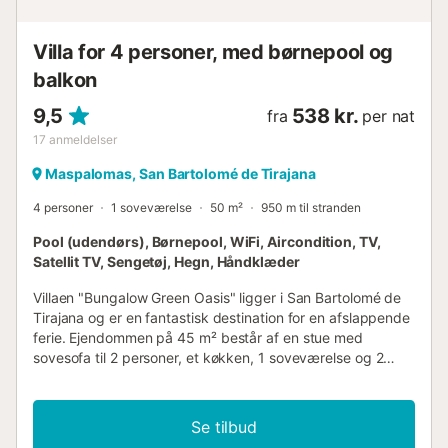
busstoppesteder og cykeludlejningsbutikken Lino, hvilket
gør det nemt at udforske Maspalomas på cykel.
Villa for 4 personer, med børnepool og
Beliggende kun 1 minuts gang fra Maspal...
balkon
9,5
538 kr.
fra
per nat
17
anmeldelser
Maspalomas, San Bartolomé de Tirajana
4 personer
1 soveværelse
50 m²
950 m til stranden
Pool (udendørs), Børnepool, WiFi, Aircondition, TV,
Satellit TV, Sengetøj, Hegn, Håndklæder
Villaen "Bungalow Green Oasis" ligger i San Bartolomé de
Tirajana og er en fantastisk destination for en afslappende
ferie. Ejendommen på 45 m² består af en stue med
sovesofa til 2 personer, et køkken, 1 soveværelse og 2
badeværelser og har plads til 3 personer. Tilgængelige
faciliteter inkluderer højhastigheds-Wi-Fi (egnet til
videoopkald), et dedikeret arbejdsområde til
Se tilbud
hjemmekontor, et TV, aircondition, en opvaskemaskine og