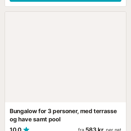
en vaskemaskine. En babyseng er også tilgængelig.
Denne ejendom tilbyder et privat udendørsområde med
overdækket terrasse. Gæster har adgang til et fælles
udendørsområde med en pool (åben fra kl. 10.00 til 20.00)
og en børnepool. Ejendommen ligger 2,1 km fra Meloneras
strand, 2,3 km fra Maspalomas strand og 30 km fra
lufthavnen. Gratis parkering er tilgængelig på gaden.
Familier med børn er velkomne. Kæledyr, rygning
indendørs og afholdelse af arrangementer er ikke tilladt.
Gæster kan ryge på terrassen. Gæster bedes overholde
stille timer under deres ophold (ingen støj fra kl. 22.00 til
08.00). Denne ejendom har retningslinjer, der hjælper
gæster med korrekt affaldssortering. Mere information
findes på stedet. Denne ejendom har funktioner til at spare
på lys og vand. Der er anvendt bæredygtige materialer til
isoleringen på denne ejendom....
Bungalow for 3 personer, med terrasse
og have samt pool
10,0
583 kr.
fra
per nat