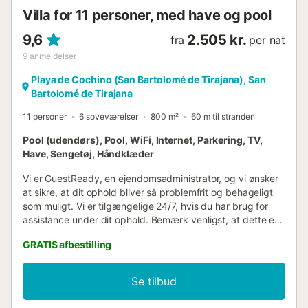
Villa for 11 personer, med have og pool
9,6
2.505 kr.
fra
per nat
9
anmeldelser
Playa de Cochino (San Bartolomé de Tirajana), San
Bartolomé de Tirajana
11 personer
6 soveværelser
800 m²
60 m til stranden
Pool (udendørs), Pool, WiFi, Internet, Parkering, TV,
Have, Sengetøj, Håndklæder
Vi er GuestReady, en ejendomsadministrator, og vi ønsker
at sikre, at dit ophold bliver så problemfrit og behageligt
som muligt. Vi er tilgængelige 24/7, hvis du har brug for
assistance under dit ophold. Bemærk venligst, at dette er
et privat hjem, så pas godt på det, som var det dit eget.
GRATIS afbestilling
Hvis du ønsker at komme rundt i området, finder du alt,
hvad du har brug for, inden for gåafstand.
Busforbindelserne er fremragende med en station i
Se tilbud
nærheden, og vi hjælper gerne med køreplaner og
anbefalinger. Hvis du foretrækker komforten af en bil, kan