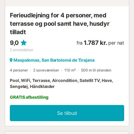
Ferieudlejning for 4 personer, med
terrasse og pool samt have, husdyr
tilladt
9,0
1.787 kr.
fra
per nat
2
anmeldelser
Maspalomas, San Bartolomé de Tirajana
4 personer
2 soveværelser
110 m²
500 m til stranden
Pool, WiFi, Terrasse, Aircondition, Satellit TV, Have,
Sengetøj, Håndklæder
GRATIS afbestilling
Se tilbud