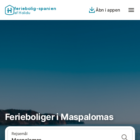
feriebolig-spanien
Åbn i appen
af Holidu
Ferieboliger i Maspalomas
Rejsemål