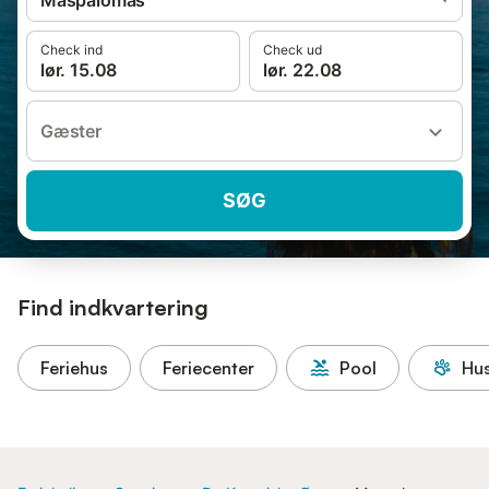
Maspalomas
Check ind
Check ud
lør. 15.08
lør. 22.08
Gæster
SØG
Find indkvartering
Feriehus
Feriecenter
Pool
Hus