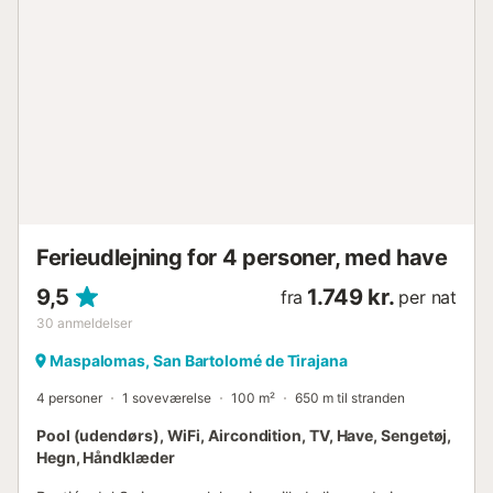
Ferieudlejning for 4 personer, med have
9,5
1.749 kr.
fra
per nat
30
anmeldelser
Maspalomas, San Bartolomé de Tirajana
4 personer
1 soveværelse
100 m²
650 m til stranden
Pool (udendørs), WiFi, Aircondition, TV, Have, Sengetøj,
Hegn, Håndklæder