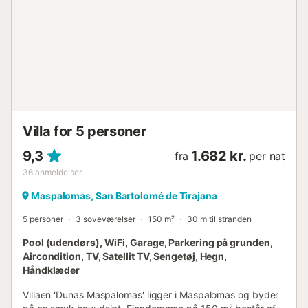
denne bolig, og som vender ud mod den fælles have.
Haven har en pool, som også er til fælles brug og har en
dybde på 0,5m - 2,0m. I perioden 01.10.-31.05. er poolen
opvarmet. Huset har privat parkering til 4 biler. Ved
reservation medfølger håndklæder og sengelinned, og
slutrengøring er inkluderet. Der opkræves et depositum.
Ingen former for fester/begivenheder/fejringer er tilladt i
vores ferieboliger....
Villa for 5 personer
9,3
1.682 kr.
fra
per nat
36
anmeldelser
Maspalomas, San Bartolomé de Tirajana
5 personer
3 soveværelser
150 m²
30 m til stranden
Pool (udendørs), WiFi, Garage, Parkering på grunden,
Aircondition, TV, Satellit TV, Sengetøj, Hegn,
Håndklæder
Villaen 'Dunas Maspalomas' ligger i Maspalomas og byder