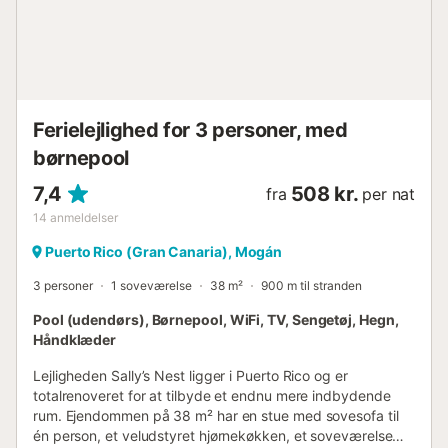
afslappende ferie...
Ferielejlighed for 3 personer, med
børnepool
7,4
508 kr.
fra
per nat
14
anmeldelser
Puerto Rico (Gran Canaria), Mogán
3 personer
1 soveværelse
38 m²
900 m til stranden
Pool (udendørs), Børnepool, WiFi, TV, Sengetøj, Hegn,
Håndklæder
Lejligheden Sally’s Nest ligger i Puerto Rico og er
totalrenoveret for at tilbyde et endnu mere indbydende
rum. Ejendommen på 38 m² har en stue med sovesofa til
én person, et veludstyret hjørnekøkken, et soveværelse