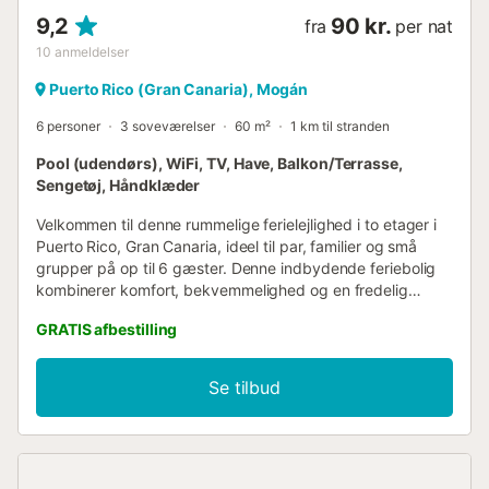
9,2
90 kr.
fra
per nat
10
anmeldelser
Puerto Rico (Gran Canaria), Mogán
6 personer
3 soveværelser
60 m²
1 km til stranden
Pool (udendørs), WiFi, TV, Have, Balkon/Terrasse,
Sengetøj, Håndklæder
Velkommen til denne rummelige ferielejlighed i to etager i
Puerto Rico, Gran Canaria, ideel til par, familier og små
grupper på op til 6 gæster. Denne indbydende feriebolig
kombinerer komfort, bekvemmelighed og en fredelig
beliggenhed og er det perfekte sted at slappe af og nyde
GRATIS afbestilling
alt, hvad sydlige Gran Canaria har at tilbyde. Lejligheden
er fordelt på to etager forbundet med en intern trappe. I
stueetagen finder du et rummeligt, fuldt udstyret åbent
Se tilbud
køkken, et separat gæstetoilet, et vaskerum, en lys og
behagelig opholdsstue samt direkte adgang til en privat
terrasse med udendørs siddepladser, perfekt til at nyde
morgenmaden eller slappe af i solen. Ovenpå er der to
komfortable soveværelser, et moderne badeværelse med