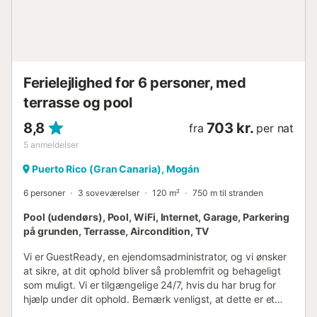
vare indtil marts 2027....
Ferielejlighed for 6 personer, med
terrasse og pool
8,8
703 kr.
fra
per nat
5
anmeldelser
Puerto Rico (Gran Canaria), Mogán
6 personer
3 soveværelser
120 m²
750 m til stranden
Pool (udendørs), Pool, WiFi, Internet, Garage, Parkering
på grunden, Terrasse, Aircondition, TV
Vi er GuestReady, en ejendomsadministrator, og vi ønsker
at sikre, at dit ophold bliver så problemfrit og behageligt
som muligt. Vi er tilgængelige 24/7, hvis du har brug for
hjælp under dit ophold. Bemærk venligst, at dette er et
privat hjem, så tag venligst godt vare på det, som om det