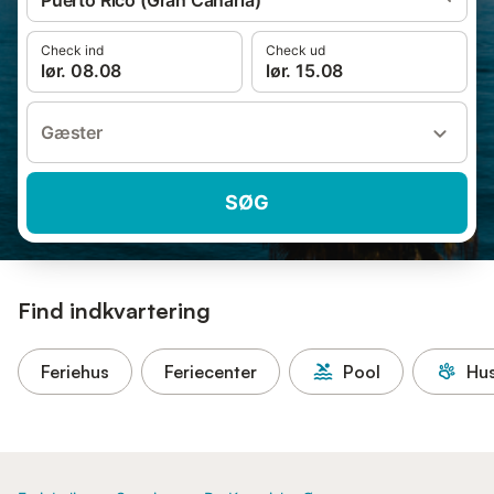
Puerto Rico (Gran Canaria)
Check ind
Check ud
lør. 08.08
lør. 15.08
Gæster
SØG
Find indkvartering
Feriehus
Feriecenter
Pool
Hus