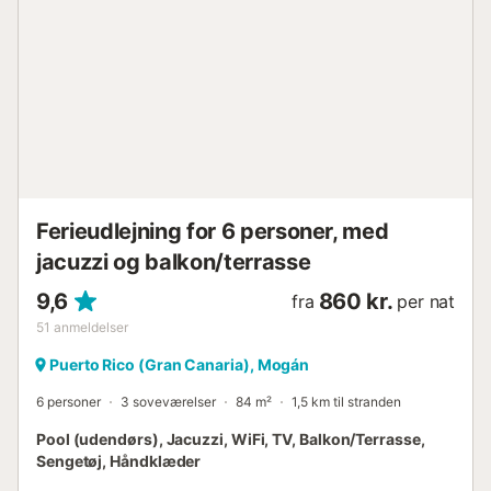
kun arrangeres efter anmodning. Hvis du har brug for det,
bedes du sende os en e-mail. Husk venligst at gennemføre
alle udestående betalinger, hvis der er nogen, samt din
online gæsteregistrering. Bemærk venligst, at
gæsteregistrering er obligatorisk for personer over 14 år,
og adgang til ejendommen kan kun gives, når
registreringen er gennemført for alle rejsende. Hvis du har
betalt for hele b...
Ferieudlejning for 6 personer, med
jacuzzi og balkon/terrasse
9,6
860 kr.
fra
per nat
51
anmeldelser
Puerto Rico (Gran Canaria), Mogán
6 personer
3 soveværelser
84 m²
1,5 km til stranden
Pool (udendørs), Jacuzzi, WiFi, TV, Balkon/Terrasse,
Sengetøj, Håndklæder