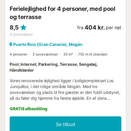
Ferielejlighed for 4 personer, med pool
og terrasse
8,5
404 kr.
fra
per nat
4
anmeldelser
Puerto Rico (Gran Canaria), Mogán
4 personer
3 soveværelser
35 m²
750 m til stranden
Pool, Internet, Parkering, Terrasse, Sengetøj,
Håndklæder
Vores renoverede lejlighed ligger i boligkomplekset Los
Junquillos, i det rolige område Mogán. Med tre
soveværelser og plads til fire gæster er den fuldt udstyret,
så du føler dig hjemme fra første øjeblik. En af dens
primære attraktioner er dens store private terrasse med
GRATIS afbestilling
udendørs møbler og liggestole, perfekt til at nyde
udendørs måltider eller slappe af med udsigt over havet
og bjergene. Indkvarteringen har: Tre soveværelser: ét
Se tilbud
med dobbeltseng og to med enkeltsenge. Et rummeligt