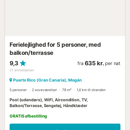
ESFCTU0000350210004332290000000000000000000000T2
Ferielejlighed for 5 personer, med
balkon/terrasse
9,3
635 kr.
fra
per nat
21
anmeldelser
Puerto Rico (Gran Canaria), Mogán
5 personer
2 soveværelser
78 m²
1,6 km til stranden
Pool (udendørs), WiFi, Aircondition, TV,
Balkon/Terrasse, Sengetøj, Håndklæder
GRATIS afbestilling