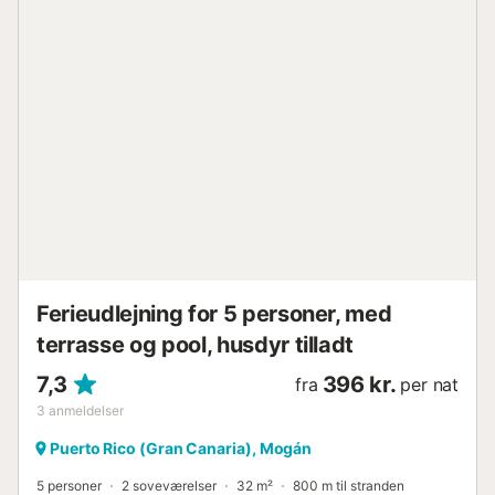
soveværelse har en dobbeltseng. Der er et andet komplet
badeværelse med bruser. Bungalowen har aircondition og
gratis højhastigheds-WIFI. Der er en privat
parkeringsplads til én bil på gadeniveau. Puerto Rico-
stranden og marinaen ligger 500 meter derfra. Der er
masser af supermarkeder, restauranter og indkøbscentre i
området. Adgang til motorvejen er 1 km væk, og
lufthavnen ligger 35 minutter derfra....
Ferieudlejning for 5 personer, med
terrasse og pool, husdyr tilladt
7,3
396 kr.
fra
per nat
3
anmeldelser
Puerto Rico (Gran Canaria), Mogán
5 personer
2 soveværelser
32 m²
800 m til stranden