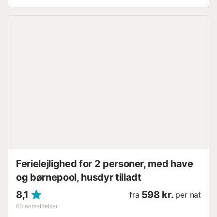
følge de fastsatte brugsregler. Rygning er tilladt på
ejendommen. Kæledyr og arrangementer er ikke tilladt.
Respekter venligst nattero efter kl. 22.00. Puerto Rico-
stranden og Amadores-stranden ligger inden for
gåafstand. Du kan også nyde vandsportsaktiviteter,
besøge nærliggende barer og restauranter samt udforske
lokale indkøbscentre, alt sammen tilgængeligt uden lange
ture eller bil. Adgang til stranden sker via trapper eller et
offentligt fortov; trappeområdet er noget stejlt, så vi
anbefaler behagelige sko for større sikkerhed og
komfort....
Ferielejlighed for 2 personer, med have
og børnepool, husdyr tilladt
8,1
598 kr.
fra
per nat
60
anmeldelser