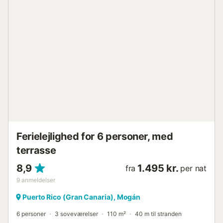
walk-in bruser og en privat altan, der tilbyder yderligere
udendørs plads og privatliv. Gæster har adgang til en
smuk fælles swimmingpool med en fantastisk havudsigt,
hvilket skaber den perfekte ramme til at slappe af og nyde
Gran Canarias solskin året rundt. Lejligheden inkluderer
gratis højhastigheds-Wi-Fi og ligger i et roligt
boligkompleks, i gåafstand til supermarkeder,
indkøbscentre, restauranter, barer og stranden. Playa de
Amadores, berømt for sit krystalklare vand og hvide
sandstrand, ligger kun en kort afstand derfra. De
omkringliggende bjerge byder på fremragende
vandremuligheder året rundt, mens den nærliggende
motorvej giver nem adgang til at udforske ...
Ferielejlighed for 6 personer, med
terrasse
8,9
1.495 kr.
fra
per nat
9
anmeldelser
Puerto Rico (Gran Canaria), Mogán
6 personer
3 soveværelser
110 m²
40 m til stranden