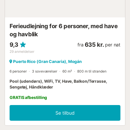
kan nemt udforske smukke strande, vandsport, shopping,
underholdning og familieven...
Ferieudlejning for 6 personer, med have
og havblik
9,3
635 kr.
fra
per nat
29
anmeldelser
Puerto Rico (Gran Canaria), Mogán
6 personer
3 soveværelser
60 m²
800 m til stranden
Pool (udendørs), WiFi, TV, Have, Balkon/Terrasse,
Sengetøj, Håndklæder
GRATIS afbestilling
Se tilbud