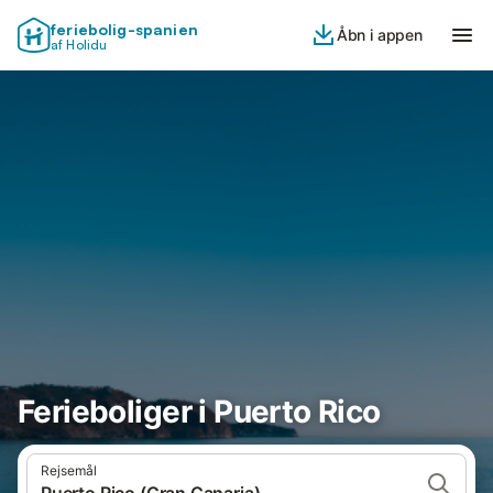
feriebolig-spanien
Åbn i appen
af Holidu
Ferieboliger i Puerto Rico
Rejsemål