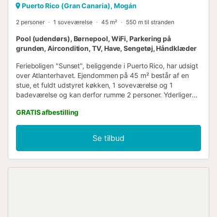
Puerto Rico (Gran Canaria), Mogán
2 personer
1 soveværelse
45 m²
550 m til stranden
Pool (udendørs), Børnepool, WiFi, Parkering på
grunden, Aircondition, TV, Have, Sengetøj, Håndklæder
Ferieboligen "Sunset", beliggende i Puerto Rico, har udsigt
over Atlanterhavet. Ejendommen på 45 m² består af en
stue, et fuldt udstyret køkken, 1 soveværelse og 1
badeværelse og kan derfor rumme 2 personer. Yderligere
faciliteter inkluderer Wi-Fi (egnet til videoopkald) med et
GRATIS afbestilling
dedikeret arbejdsområde til hjemmearbejde, et smart-tv
med streamingtjenester, aircondition samt en
vaskemaskine. Ejendommen tilbyder et privat
Se tilbud
udendørsareal med have, 2 terrasser (åben og
overdækket), en grill og en udendørs bruser. Gæster har
også adgang til en fælles pool, som opvarmes fra oktober
til marts. Ejendommen ligger i gåafstand til alle væsentlige
serviceydelser, herunder apoteker, supermarkeder,
butikker og offentlige transportforbindelser. Desuden kan
stranden og promenaden nås på 5 minutter i bil. Der er en
parkeringsplads tilgængelig på ejendommen. Ét kæledyr