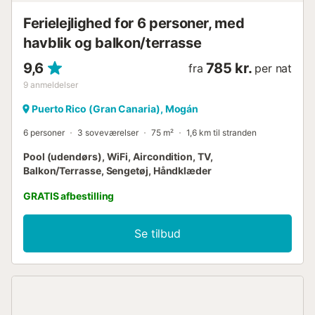
50 meter fra lejligheden. Supermarkeder, indkøbscentre,
restauranter og barer ligger alle inden for nem gåafstand.
Ferielejlighed for 6 personer, med
Playa de Amadores, berømt for sit krystalklare vand og
havblik og balkon/terrasse
hvide sandstrand,...
9,6
785 kr.
fra
per nat
9
anmeldelser
Puerto Rico (Gran Canaria), Mogán
6 personer
3 soveværelser
75 m²
1,6 km til stranden
Pool (udendørs), WiFi, Aircondition, TV,
Balkon/Terrasse, Sengetøj, Håndklæder
GRATIS afbestilling
Se tilbud