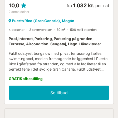
10,0
1.032 kr.
fra
per nat
2
anmeldelser
Puerto Rico (Gran Canaria), Mogán
4 personer
2 soveværelser
60 m²
500 m til stranden
Pool, Internet, Parkering, Parkering på grunden,
Terrasse, Aircondition, Sengetøj, Hegn, Håndklæder
Fuldt udstyret bungalow med privat terrasse og fælles
swimmingpool, med en fremragende beliggenhed i Puerto
Rico i gåafstand fra stranden, og med alle faciliteter til en
perfekt ferie i det sydlige Gran Canaria. Fuldt udstyret
bungalow med privat terrasse og fælles swimmingpool,
GRATIS afbestilling
med en fremragende beliggenhed i Puerto Rico i
gåafstand fra stranden, og med alle faciliteter til en perfekt
ferie i det sydlige Gran Canaria. Bungalowen har en dejlig
Se tilbud
privat terrasse med separat indgang fra gaden og en
veranda med udendørs spiseplads. Der er en stue med
sofa/tv-område og indendørs spiseplads samt et åbent,
fuldt udstyret køkken. Hovedsoveværelset har en king-
size seng og et privat badeværelse med bruser. Det andet