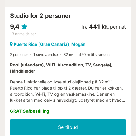
Studio for 2 personer
9,4
441 kr.
fra
per nat
13
anmeldelser
Puerto Rico (Gran Canaria), Mogán
2 personer
1 soveværelse
32 m²
450 m til stranden
Pool (udendørs), WiFi, Aircondition, TV, Sengetøj,
Håndklæder
Denne funktionelle og lyse studiolejlighed på 32 m² i
Puerto Rico har plads til op til 2 gæster. Du har et køkken,
aircondition, Wi-Fi, TV og en vaskemaskine. Der er en
lukket altan med delvis havudsigt, udstyret med alt hvad
du behøver til et behageligt ophold i et roligt område af
GRATIS afbestilling
Puerto Rico, kun få minutter fra stranden og
underholdningsområder. Du kan slappe af i den fælles
udendørs pool med solterrasse og delvis havudsigt. Poolen
Se tilbud
er ikke opvarmet, og der er ingen livredder, så du skal