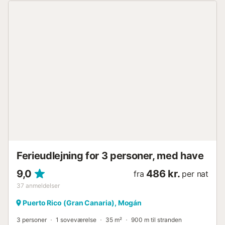
Ferieudlejning for 3 personer, med have
9,0
486 kr.
fra
per nat
37
anmeldelser
Puerto Rico (Gran Canaria), Mogán
3 personer
1 soveværelse
35 m²
900 m til stranden