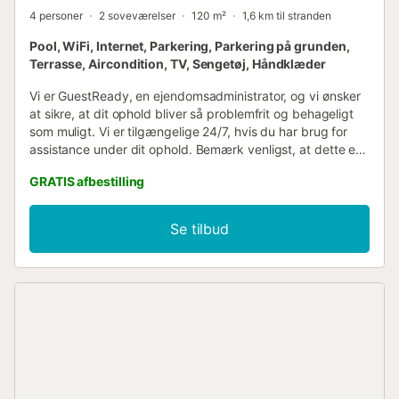
4 personer
2 soveværelser
120 m²
1,6 km til stranden
Pool, WiFi, Internet, Parkering, Parkering på grunden,
Terrasse, Aircondition, TV, Sengetøj, Håndklæder
Vi er GuestReady, en ejendomsadministrator, og vi ønsker
at sikre, at dit ophold bliver så problemfrit og behageligt
som muligt. Vi er tilgængelige 24/7, hvis du har brug for
assistance under dit ophold. Bemærk venligst, at dette er
et privat hjem, så tag venligst godt vare på det, som om
GRATIS afbestilling
det var dit eget. Lejligheden ligger i Puerto Rico-området i
Mogán og giver nem adgang til nogle af sydkystens mest
populære attraktioner. Restauranter, supermarkeder,
Se tilbud
butikker og fritidsfaciliteter er alle i nærheden, mens
Puerto Rico-stranden og den smukke Amadores-strand
kun er en kort køretur væk. En bil anbefales for at få mest
muligt ud af dit ophold og udforske øen i dit eget tempo,
herunder nærliggende attraktioner som Puerto de Mogán,
kystudsigter og bjerglandsbyer. Offentlige busser og
taxaer er også tilgængelige i nærheden og giver
bekvemme forbindelser til andre feriesteder og
attraktioner på det sydlige Gran Canaria. Du kan gå ind i
boligen når som helst efter kl. 15.00. Tidlig check-in kan