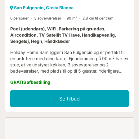
San Fulgencio, Costa Blanca
6 personer
3 soveværelser
90 m²
2,8 km til centrum
Pool (udendørs), WiFi, Parkering på grunden,
Aircondition, TV, Satellit TV, Have, Handikapvenlig,
Sengetøj, Hegn, Håndklæder
Holiday Home Sam ligger i San Fulgencio og er perfekt til
en unik ferie med dine kære. Ejendommen på 90 m² har en
stue, et veludstyret køkken, 3 soveværelser og 2
badeværelser, med plads til op til 5 gæster. Yderligere
faciliteter inkluderer Wi-Fi, TV, aircondition og en
GRATIS afbestilling
vaskemaskine. Nyd den private udendørs pool (åben fra 1.
juni til 30. november), have og åben terrasse. Gæster har
også adgang til et fælles udendørsområde med
Se tilbud
overdækket terrasse. Ejendommen ligger i førsteklasses
beliggenhed, omgivet af supermarkeder, restauranter og
turistattraktioner. Stranden ligger kun 5 minutters gang
derfra. Parkering er tilgængelig på ejendommen, og gratis
parkering på gaden er også tilgængelig. Kæledyr, rygning
og arrangementer er ikke tilladt....