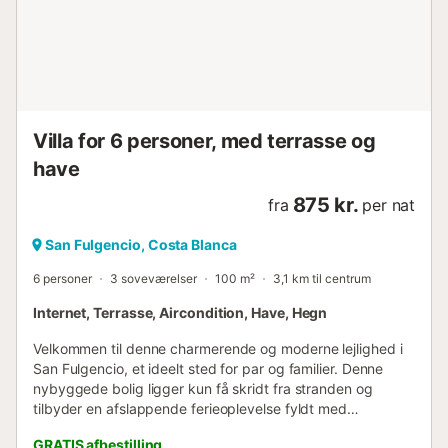
med havemøbler, 100 m² terrasse, indhegnet grund for
privatlivets fred, privat pool og grill. Perfekt til at nyde
middelhavsklimaet med familien. Beliggende kun 500
meter fra landsbyen og supermarkedet, 1 km fra
restauranter og caféer, 6 km fra sandstranden, 5 km fra
golfbanen og 25 km fra Alicante lufthavn. Ideelt område
for familier, ved havet og med nem adgang til alle f...
Villa for 6 personer, med terrasse og
have
875 kr.
fra
per nat
San Fulgencio, Costa Blanca
6 personer
3 soveværelser
100 m²
3,1 km til centrum
Internet, Terrasse, Aircondition, Have, Hegn
Velkommen til denne charmerende og moderne lejlighed i
San Fulgencio, et ideelt sted for par og familier. Denne
nybyggede bolig ligger kun få skridt fra stranden og
tilbyder en afslappende ferieoplevelse fyldt med
bekvemmeligheder. Lejligheden har 3 rummelige
GRATIS afbestilling