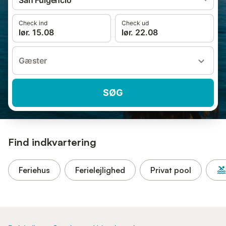
San Fulgencio
Check ind
Check ud
lør. 15.08
lør. 22.08
Gæster
SØG
Find indkvartering
Feriehus
Ferielejlighed
Privat pool