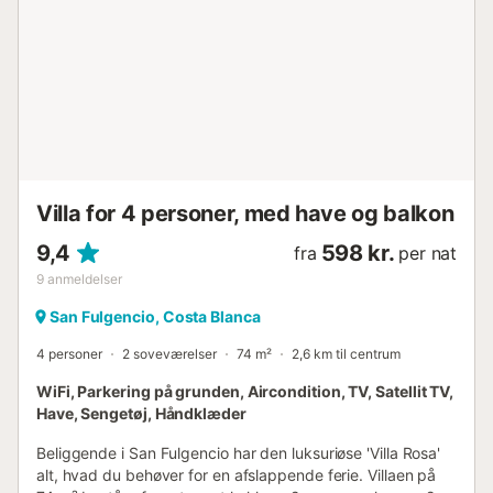
på stedet. Villaen er udstyret med energibesparende
belysning....
Villa for 4 personer, med have og balkon
9,4
598 kr.
fra
per nat
9
anmeldelser
San Fulgencio, Costa Blanca
4 personer
2 soveværelser
74 m²
2,6 km til centrum
WiFi, Parkering på grunden, Aircondition, TV, Satellit TV,
Have, Sengetøj, Håndklæder
Beliggende i San Fulgencio har den luksuriøse 'Villa Rosa'
alt, hvad du behøver for en afslappende ferie. Villaen på