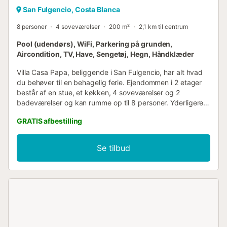
San Fulgencio, Costa Blanca
8 personer
4 soveværelser
200 m²
2,1 km til centrum
Pool (udendørs), WiFi, Parkering på grunden,
Aircondition, TV, Have, Sengetøj, Hegn, Håndklæder
Villa Casa Papa, beliggende i San Fulgencio, har alt hvad
du behøver til en behagelig ferie. Ejendommen i 2 etager
består af en stue, et køkken, 4 soveværelser og 2
badeværelser og kan rumme op til 8 personer. Yderligere
faciliteter inkluderer højhastigheds-Wi-Fi (velegnet til
GRATIS afbestilling
videoopkald) med et dedikeret arbejdsområde til
hjemmekontor, et smart-tv med streamingtjenester,
aircondition i stuen, spisestuen og alle soveværelser, samt
Se tilbud
en vaskemaskine. En babyseng er også tilgængelig.
Denne villa har et privat udendørsareal med en pool, have,
2 åbne terrasser, 2 overdækkede terrasser, 2 balkoner, en
grill og en udendørs bruser. Ejendommen ligger tæt på
stranden. Der er en parkeringsplads på ejendommen.
Kæledyr, rygning og afholdelse af arrangementer er ikke
tilladt. Ejendommen har retningslinjer, der hjælper gæster
med korrekt affaldssortering; yderligere oplysninger findes