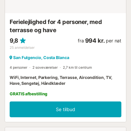
forudgående aftale ved booking. Gæster, der booker til 4
eller færre personer, har ikke ret til at benytte dette rum
uden forudgående aftale. - S...
Ferielejlighed for 4 personer, med
terrasse og have
9,8
994 kr.
fra
per nat
25
anmeldelser
San Fulgencio, Costa Blanca
4 personer
2 soveværelser
2,7 km til centrum
WiFi, Internet, Parkering, Terrasse, Aircondition, TV,
Have, Sengetøj, Håndklæder
GRATIS afbestilling
Se tilbud