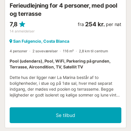
Ferieudlejning for 4 personer, med pool
og terrasse
7,8
254 kr.
fra
per nat
14
anmeldelser
San Fulgencio, Costa Blanca
4 personer
2 soveværelser
116 m²
2,8 km til centrum
Pool (udendørs), Pool, WiFi, Parkering på grunden,
Terrasse, Aircondition, TV, Satellit TV
Dette hus der ligger nær La Marina består af to
bolighenheder, i stue og på 1ste sal, hver med separat
indgang, der mødes ved poolen og terrasserne. Begge
lejligheder er godt isoleret og kølige sommer og lune vinter.
Huset ligger centralt nær supermarkeder, bank og
restauranter. Der er pendlerbus til stranden, så I behøver
ikke bil. På markedspladsen kan I onsdag og søndag købe
Se tilbud
friske lokale produkter til meget rimelige priser. Selvom
jeres husdyr er meget velkomne i dette feriehus, så beder
vi venligst om at de ikke hopper i poolen til en