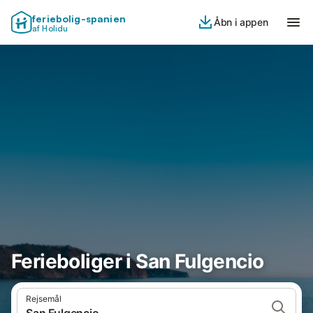
feriebolig-spanien
Åbn i appen
af Holidu
Ferieboliger i San Fulgencio
Rejsemål