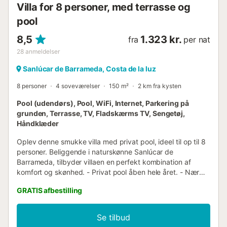
Villa for 8 personer, med terrasse og
pool
8,5
1.323 kr.
fra
per nat
28
anmeldelser
Sanlúcar de Barrameda, Costa de la luz
8 personer
4 soveværelser
150 m²
2 km fra kysten
Pool (udendørs), Pool, WiFi, Internet, Parkering på
grunden, Terrasse, TV, Fladskærms TV, Sengetøj,
Håndklæder
Oplev denne smukke villa med privat pool, ideel til op til 8
personer. Beliggende i naturskønne Sanlúcar de
Barrameda, tilbyder villaen en perfekt kombination af
komfort og skønhed. - Privat pool åben hele året. - Nær
strandene og restauranterne. - Fantastisk udsigt over
GRATIS afbestilling
havet og poolen. Udendørs : Nyd den herlige
udendørsplads med en privat pool, der er åben hele året,
så du kan svømme og slappe af uanset sæsonen.
Se tilbud
Terrassen er udstyret med komfortable liggestole og en