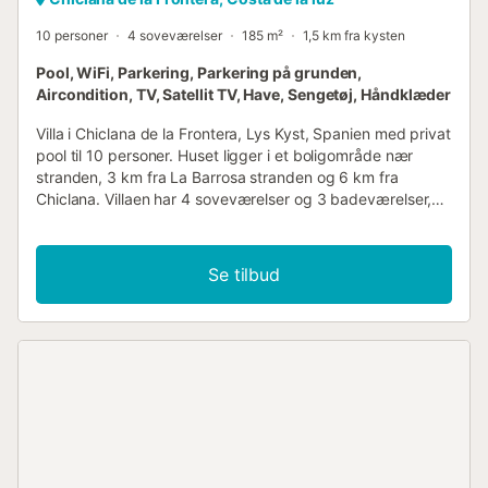
10 personer
4 soveværelser
185 m²
1,5 km fra kysten
Pool, WiFi, Parkering, Parkering på grunden,
Aircondition, TV, Satellit TV, Have, Sengetøj, Håndklæder
Villa i Chiclana de la Frontera, Lys Kyst, Spanien med privat
pool til 10 personer. Huset ligger i et boligområde nær
stranden, 3 km fra La Barrosa stranden og 6 km fra
Chiclana. Villaen har 4 soveværelser og 3 badeværelser,
fordelt over 2 etager. Indkvarteringen tilbyder en
græsplænehave med træer. Den nærhed til stranden,
butikker, sportsaktiviteter, underholdningsmuligheder,
Se tilbud
steder at gå ud, seværdigheder og kultur gør dette til en
fremragende villa at tilbringe din ferie i Spanien med
familie eller venner. Indvendig i villaen 2 etagers villa stue
med fjernsyn, DVD-afspiller og hi-fi spisestue pejs i stuen
(brænde) 4 soveværelser og 3 badeværelser
satellitantennne (spansk, engelsk, tysk og fransk)
vaskemaskine i køkkenet Hovedetagen er kun tilgængelig
udefra. Køkken køkken med gasblus, elektrisk ovn,
mikroovn, opvaskemaskine, køleskab-fryser,
kaffemaskine, elkedel og brødrister Soveværelser og