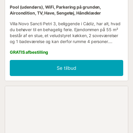
Pool (udendørs), WiFi, Parkering på grunden,
Aircondition, TV, Have, Sengetøj, Håndklæder
Villa Novo Sancti Petri 3, beliggende i Cádiz, har alt, hvad
du behøver til en behagelig ferie. Ejendommen på 55 m²
består af en stue, et veludstyret køkken, 2 soveværelser
og 1 badeværelse og kan derfor rumme 4 personer.
Yderligere faciliteter omfatter Wi-Fi, et smart-tv med
GRATIS afbestilling
streamingtjenester, aircondition samt en vaskemaskine. En
babyseng er tilgængelig. Denne feriebolig tilbyder et
privat udendørs område med swimmingpool, have,
Se tilbud
terrasse og grillfaciliteter. Boligen ligger bekvemt tæt på et
sundhedscenter, golfbaner, ridefaciliteter samt tennis- og
paddle tennisbaner. Der er en parkeringsplads på
ejendommen, og gratis parkering er tilgængelig på gaden.
Kæledyr, rygning og fejring af begivenheder er ikke
tilladt....