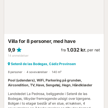
badeværelser soveværelse med aircondition, kingsize
seng, blæser og eget badeværelse soveværelse med 2
enkeltsenge, 2 køjesenge og blæser soveværelse med
aircondition, kingsize seng og blæser soveværelse med 2
enkeltsenge og blæser eget badeværelse med håndvask,
bruser og toilet badeværelse med håndvask, bad/bruser
kombination og toilet badeværelse med håndvask, bruser
og toilet Udvendig i villaen indhegnet grund privat pool
Villa for 8 personer, med have
måler 8m x 4m og 2.1m dyb græsplænehave med træer
og havemøbl...
9,9
1.032 kr.
fra
per nat
14
anmeldelser
Setenil de las Bodegas, Cádiz Provinsen
8 personer
4 soveværelser
140 m²
Pool (udendørs), WiFi, Parkering på grunden,
Aircondition, TV, Have, Sengetøj, Hegn, Håndklæder
Landstedet La Pedrosa, beliggende i Setenil de las
Bodegas, tilbyder fremragende udsigt over bjergene.
Boligen i to etager består af en stue, et køkken, 4