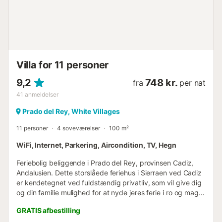
Rygning, omrokering af møbler og invitation af
uregistrerede gæster er ikke tilladt på denne ejendom.
Gæster bedes lukke alle vinduer, slukke for aircondition og
aktivere alarmen, før de forlader ejendommen. Ved
nøgletab opkræves et gebyr. Der er sikkerhedskameraer
og/eller lydundersøgelsesudstyr på ejendommen. En
Villa for 11 personer
ladestation til elbiler er tilgængelig. Håndklæder til
strand/pool leveres. Der kan leveres 2 cykler (mod
9,2
748 kr.
fra
per nat
betaling). F...
41
anmeldelser
Prado del Rey, White Villages
11 personer
4 soveværelser
100 m²
WiFi, Internet, Parkering, Aircondition, TV, Hegn
Feriebolig beliggende i Prado del Rey, provinsen Cadiz,
Andalusien. Dette storslåede feriehus i Sierraen ved Cadiz
er kendetegnet ved fuldstændig privatliv, som vil give dig
og din familie mulighed for at nyde jeres ferie i ro og mag
og afslapning. Det har fire soveværelser, et med to
GRATIS afbestilling
enkeltsenge og de øvrige tre med en dobbeltseng hver.