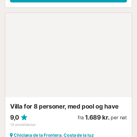
grill, perfekt til hyggelige sommeraftener. Det grønne
område omkring villaen giver en rolig og afslappende
atmosfære, mens du nyder den betagende udsigt over
havet. Opholdsområder : Villaen byder på indbydende
fællesarealer med en rummelig stue fyldt med naturligt lys,
en komfortabel sofa og et fladskærms-TV. Det funktionelle
køkken er veludstyret med moderne apparater og har en
stor spisebord til familie- og venneaftener. Her vil du føle
dig hjemme med den varme og indbydende atmosfære.
Værelser og Badeværelser : - (1x) Soveværelse: 2
enkeltsenge, ensuite badeværelse med bruser og toilet. -
(1x) Soveværelse: 2 enkeltsenge, ensuite badeværelse
med badekar og toilet. - (2x) Soveværelse: 2 enkeltsenge
hver. - (1x) Badeværelse: bruser og toilet. - 1 separat toilet.
Seværdigheder i nærheden: Udforsk de charmerende
omgivelser i Sanlúcar de Barrameda. Besøg den historiske
bymidte med sine brostensbelagte gader og ikon...
Villa for 8 personer, med pool og have
9,0
1.689 kr.
fra
per nat
19
anmeldelser
Chiclana de la Frontera, Costa de la luz