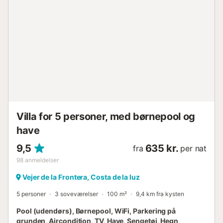
Villa for 5 personer, med børnepool og
have
9,5
635 kr.
fra
per nat
98
anmeldelser
Vejer de la Frontera, Costa de la luz
5 personer
3 soveværelser
100 m²
9,4 km fra kysten
Pool (udendørs), Børnepool, WiFi, Parkering på
grunden, Aircondition, TV, Have, Sengetøj, Hegn,