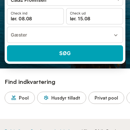
Cádiz Provinsen
Check ind
Check ud
lør. 08.08
lør. 15.08
Gæster
SØG
Find indkvartering
Pool
Husdyr tilladt
Privat pool