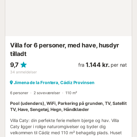
Villa for 6 personer, med have, husdyr
tilladt
9,7
1.144 kr.
fra
per nat
34
anmeldelser
Jimena de la Frontera, Cádiz Provinsen
6 personer
2 soveværelser
110 m²
Pool (udendørs), WiFi, Parkering på grunden, TV, Satellit
TV, Have, Sengetøj, Hegn, Håndklæder
Villa Caty: din perfekte ferie mellem bjerge og hav. Villa
Caty ligger i rolige naturomgivelser og byder dig
velkommen til Cádiz med 110 m² behagelig plads. Huset