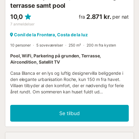
fra villaen nærmeste luf...
terrasse samt pool
10,0
2.871 kr.
fra
per nat
7
anmeldelser
Conil de la Frontera, Costa de la luz
10 personer
5 soveværelser
250 m²
200 m fra kysten
Pool, WiFi, Parkering på grunden, Terrasse,
Aircondition, Satellit TV
Casa Blanca er en lys og luftig designervilla beliggende i
den elegante urbanisation Roche, kun 150 m fra havet.
Villaen tilbyder al den komfort, der er nødvendig for ferie
året rundt. Om sommeren kan huset fuldt ud
airconditioneres (undtagen et soveværelse mod nord), og
til vinteren er det udstyret med gulvvarme.
Specialglaseringen i de store panoramavinduer i stuen
Se tilbud
holder varmen ude om sommeren. Huset er bygget i en
enkel Bauhaus-stil og har et genialt koncept for
opholdsområdet: Stue og terrasse udgør i alt 100 m² og
kan forbindes til en enhed via store skydedøre. Stuen har