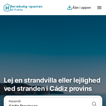
feriebolig-spanien
Åbn i appen
af Holidu
Lej en strandvilla eller lejlighed
ved stranden i Cádiz provins
Rejsemål