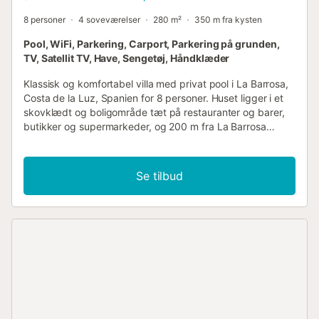
8 personer
4 soveværelser
280 m²
350 m fra kysten
Pool, WiFi, Parkering, Carport, Parkering på grunden,
TV, Satellit TV, Have, Sengetøj, Håndklæder
Klassisk og komfortabel villa med privat pool i La Barrosa,
Costa de la Luz, Spanien for 8 personer. Huset ligger i et
skovklædt og boligområde tæt på restauranter og barer,
butikker og supermarkeder, og 200 m fra La Barrosa
strand. Villaen har 4 soveværelser og 4 badeværelser,
fordelt over hovedboligen og et havehus. Boligen tilbyder
en græsplænehave med træer og en stor pool. Nærheden
Se tilbud
til stranden, indkøbsmuligheder, sportsaktiviteter,
underholdningsfaciliteter, steder at gå ud, seværdigheder
og kultur gør dette til en ideel villa til at tilbringe din ferie i
Spanien med familie eller venner. Indvendig i hovedboligen
i villaen 2-niveau villa stue/spisestue med aircondition og
fjernsyn balkon 3 soveværelser og 3 badeværelser
satellitantennesystem (spansk, Netflix og Amazon Prime)
vaskerum med vaskemaskine Hovedetagen er kun
tilgængelig udefra. Køkken i hovedboligen køkken med
gaskomfur, elektrisk ovn, mikroovn, opvaskemaskine,