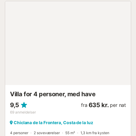
Villa for 4 personer, med have
9,5
635 kr.
fra
per nat
69
anmeldelser
Chiclana de la Frontera, Costa de la luz
4 personer
2 soveværelser
55 m²
1,3 km fra kysten