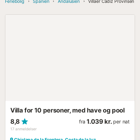
Feriebolig
Spanien
Andalusien
Villaer Cádiz Provinsen
Villa for 10 personer, med have og pool
8,8
1.039 kr.
fra
per nat
17
anmeldelser
Chiclana de la Frontera, Costa de la luz