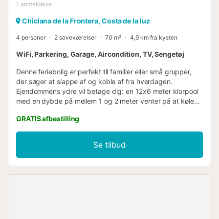
1
anmeldelse
Chiclana de la Frontera, Costa de la luz
4 personer
2 soveværelser
70 m²
4,9 km fra kysten
WiFi, Parkering, Garage, Aircondition, TV, Sengetøj
Denne feriebolig er perfekt til familier eller små grupper,
der søger at slappe af og koble af fra hverdagen.
Ejendommens ydre vil betage dig: en 12x6 meter klorpool
med en dybde på mellem 1 og 2 meter venter på at køle
dig af på solrige dage. Ved siden af tilbyder en rummelig
GRATIS afbestilling
veranda med grill det perfekte hjørne til at tilberede
udendørs måltider og dele uforglemmelige øjeblikke. Før
du træder ind i huset, finder du en lille overdækket
Se tilbud
veranda med et bord og fire stole, ideel til rolige
morgenmåltider eller middage ved solnedgang. Det indre,
fordelt på én etage, har en behagelig stue med sofa og
Smart TV. Køkkenet med keramisk kogeplade er fuldt
udstyret med alle nødvendige redskaber og har også et
bord til komfortabel spisning. Der er aircondition i
køkkenområdet og to blæsere og varmeapparater til
rådighed, som kan flyttes rundt i huset efter ønske. Huset