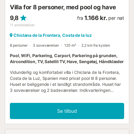
Villa for 8 personer, med pool og have
9,8
1.166 kr.
fra
per nat
11
anmeldelser
Chiclana de la Frontera, Costa de la luz
8 personer
3 soveværelser
120 m²
2,2 km fra kysten
Pool, WiFi, Parkering, Carport, Parkering på grunden,
Aircondition, TV, Satellit TV, Have, Sengetøj, Håndklæder
Vidunderlig og komfortabel villa i Chiclana de la Frontera,
Costa de la Luz, Spanien med privat pool til 8 personer.
Huset er beliggende i et landligt strandområde. Huset har
3 soveværelser og 2 badeværelser. Indkvarteringen
tilbyder en græsplænehave med træer. Nærheden til
indkøbsmuligheder, sportsaktiviteter, udgangssteder,
seværdigheder og kultur gør dette til en dejlig villa at
Se tilbud
tilbringe ferien i Spanien med familie eller venner.
Indvendigt i villaen stue/spisestue med aircondition,
fjernsyn og sovesofa 3 soveværelser og 2 badeværelser
satellitantenne (spansk) vaskemaskine i køkkenet gulvet