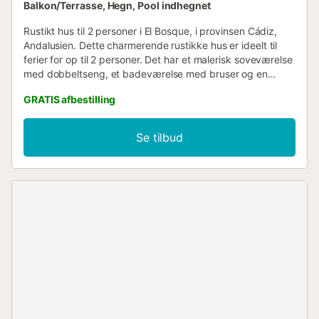
Balkon/Terrasse, Hegn, Pool indhegnet
Rustikt hus til 2 personer i El Bosque, i provinsen Cádiz,
Andalusien. Dette charmerende rustikke hus er ideelt til
ferier for op til 2 personer. Det har et malerisk soveværelse
med dobbeltseng, et badeværelse med bruser og en
stue/spisestue med sofaer, pejs og spisebord. Køkkenet er
GRATIS afbestilling
veludstyret og fuldender inventaret. Udendørsarealet,
inklusive poolen og det overdækkede udendørs
spiseområde, deles af de tre ferieboliger i komplekset....
Se tilbud