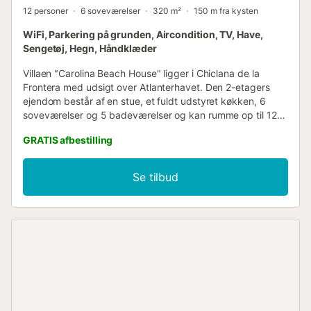
12 personer
6 soveværelser
320 m²
150 m fra kysten
WiFi, Parkering på grunden, Aircondition, TV, Have,
Sengetøj, Hegn, Håndklæder
Villaen "Carolina Beach House" ligger i Chiclana de la
Frontera med udsigt over Atlanterhavet. Den 2-etagers
ejendom består af en stue, et fuldt udstyret køkken, 6
soveværelser og 5 badeværelser og kan rumme op til 12
personer. Faciliteterne på stedet omfatter Wi-Fi, et
GRATIS afbestilling
dedikeret arbejdsområde til hjemmekontor, et smart-tv
med streamingtjenester, aircondition og en vaskemaskine.
En babyseng og en barnestol er også tilgængelig.
Se tilbud
Ejendommen kan prale af et hyggeligt og veludstyret
privat udendørsområde med have, en åben terrasse, en
overdækket terrasse, 2 altaner, en grill og en udendørs
bruser. Gæster har også adgang til et fælles
udendørsområde med tennisbane inden for 15 minutters
gang. Villaen ligger ved siden af restauranterne La Sartén
(åben året rundt), Mojama Beach og Santorini Beach. Der
er 4 parkeringspladser på ejendommen, og gratis
parkering er tilgængelig på gaden. Familier med børn er
velkomne (mod betaling). Maksimalt 2 kæledyr er tilladt.