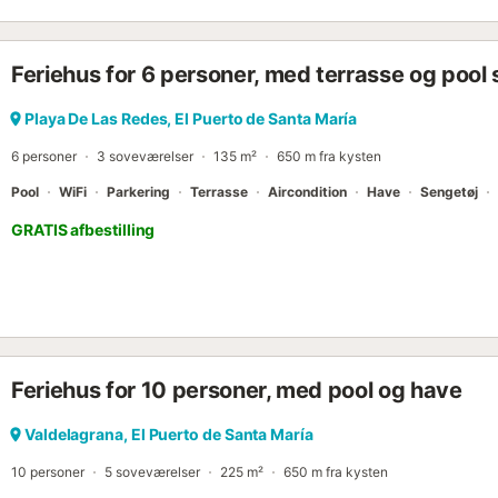
Feriehus for 6 personer, med terrasse og pool
Playa De Las Redes, El Puerto de Santa María
6 personer
3 soveværelser
135 m²
650 m fra kysten
Pool
WiFi
Parkering
Terrasse
Aircondition
Have
Sengetøj
GRATIS afbestilling
Feriehus for 10 personer, med pool og have
Valdelagrana, El Puerto de Santa María
10 personer
5 soveværelser
225 m²
650 m fra kysten