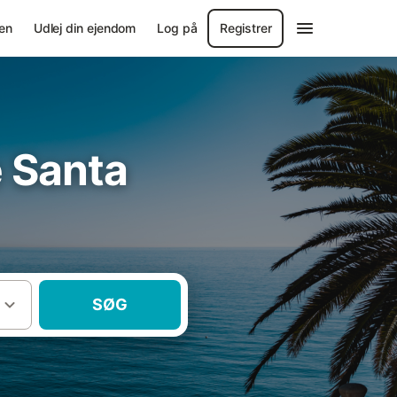
en
Udlej din ejendom
Log på
Registrer
e Santa
SØG