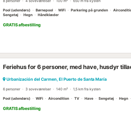
8 personer
4 soveværelser
100 m²
650 m fra kysten
Pool (udendørs)
Børnepool
WiFi
Parkering på grunden
Airconditi
Sengetøj
Hegn
Håndklæder
GRATIS afbestilling
Feriehus for 6 personer, med have, husdyr tilla
Urbanización del Carmen, El Puerto de Santa María
6 personer
3 soveværelser
140 m²
1,5 km fra kysten
Pool (udendørs)
WiFi
Aircondition
TV
Have
Sengetøj
Hegn
GRATIS afbestilling