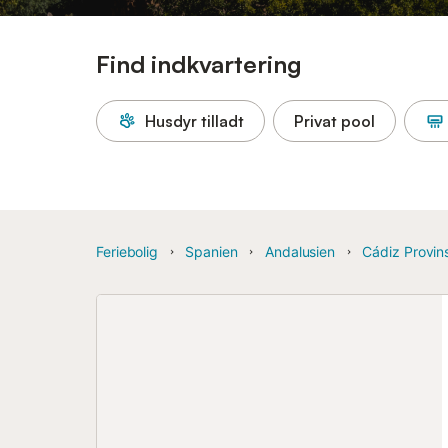
Find indkvartering
Husdyr tilladt
Privat pool
Feriebolig
Spanien
Andalusien
Cádiz Provin