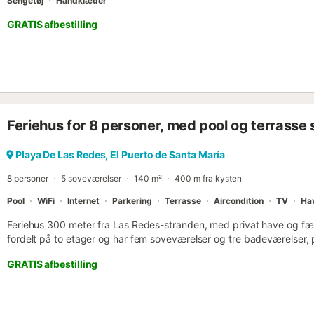
Sengetøj
Håndklæder
GRATIS afbestilling
Feriehus for 8 personer, med pool og terrasse 
Playa De Las Redes, El Puerto de Santa María
8 personer
5 soveværelser
140 m²
400 m fra kysten
Pool
WiFi
Internet
Parkering
Terrasse
Aircondition
TV
Ha
Feriehus 300 meter fra Las Redes-stranden, med privat have og fæll
fordelt på to etager og har fem soveværelser og tre badeværelser, pe
at holde ferie i et af de bedste områder i El Puerto de Santa María. Ai
GRATIS afbestilling
er nogle af husets merværdier. Soveværelser: Ferievillaen i El Puert
Hovedsoveværelset har to enkeltsenge og eget badeværelse. Der 
dobbeltseng på 135 cm, et yderligere soveværelse med to enkelts
enkeltseng hver. Køkkenet er veludstyret med alle elektriske apparat