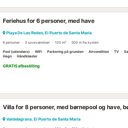
ønsker at lave mad som familie, nippe til vin, mens I tilbereder ma
Stuen er meget hyggelig og familiær og har direkte adgang til terras
fladskærms-tv og en spiseplads. Badeværelser: Dette hus 300 meter
Feriehus for 6 personer, med have
komplette badeværelser med badekar på øverste etage. I stueeta
bruser. Terrasse: Et af de største plusser ved dette hus, ud over d
Las Redes-stranden, er en stor privat terrasse med spisebordsmøble
Playa De Las Redes, El Puerto de Santa María
perfekte sted for et måltid med jeres kære i fuldstændig privatliv. 
6 personer
3 soveværelser
100 m²
500 m fra kysten
til den f...
Pool (udendørs)
WiFi
Parkering på grunden
Aircondition
TV
Sa
Hegn
Håndklæder
GRATIS afbestilling
Villa for 8 personer, med børnepool og have, b
Valdelagrana, El Puerto de Santa María