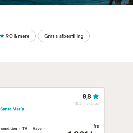
9,0
& mere
Gratis afbestilling
9,8
10
anmeldelser
e Santa María
fra
rcondition
TV
Have