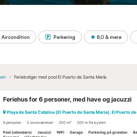
Aircondition
Parkering
8,0
& mere
sen
Ferieboliger med pool El Puerto de Santa María
Feriehus for 6 personer, med have og jacuzzi
Playa de Santa Catalina (El Puerto de Santa María), El Puerto d
6 personer
3 soveværelser
200 m²
200 m fra kysten
Pool (udendørs)
Jacuzzi
WiFi
Garage
Parkering på grunden
Ai