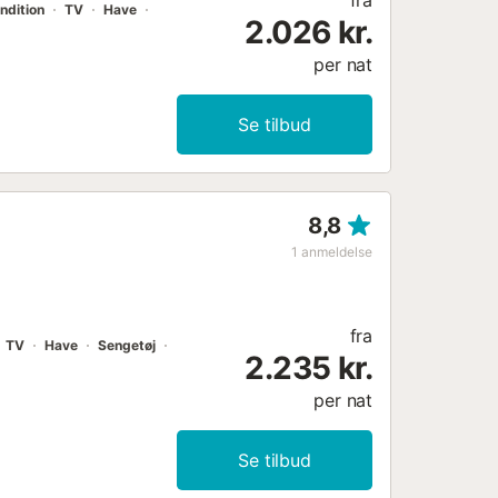
fra
ndition
TV
Have
2.026 kr.
per nat
Se tilbud
8,8
1
anmeldelse
fra
TV
Have
Sengetøj
2.235 kr.
per nat
Se tilbud