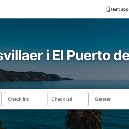
Hent app
villaer i El Puerto d
Check ind
Check ud
Gæster