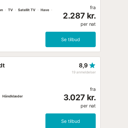
fra
on
TV
Satellit TV
Have
2.287 kr.
per nat
Se tilbud
dt
8,9
19
anmeldelser
fra
3.027 kr.
Håndklæder
per nat
Se tilbud