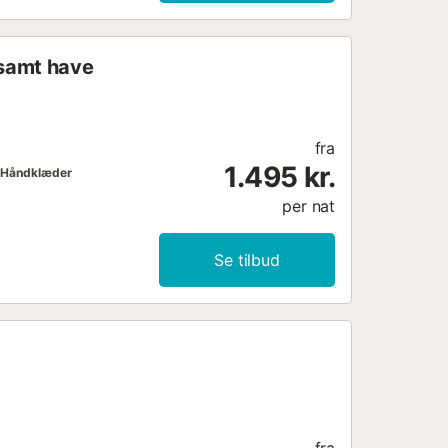
 samt have
fra
1.495 kr.
Håndklæder
per nat
Se tilbud