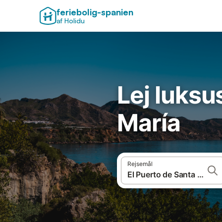
feriebolig-spanien
af Holidu
Lej luksus
María
Rejsemål