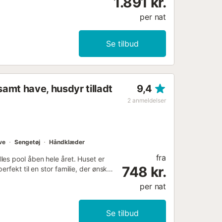
1.891 kr.
per nat
Se tilbud
samt have, husdyr tilladt
9,4
2
anmeldelser
ve
Sengetøj
Håndklæder
fra
es pool åben hele året. Huset er
748 kr.
rfekt til en stor familie, der ønsker
rcondition i alle rum og gratis Wi-Fi
per nat
o, Cádiz, har fem soveværelser:
er et andet soveværelse med en
enge og to soveværelser med en
Se tilbud
er og er ret rummeligt, hvis I