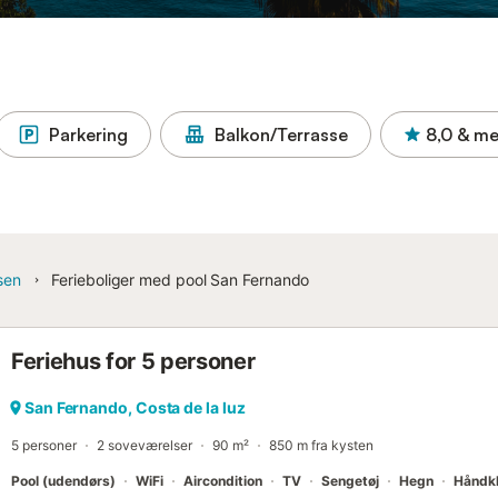
Parkering
Balkon/Terrasse
8,0
& me
sen
Ferieboliger med pool San Fernando
Feriehus for 5 personer
San Fernando, Costa de la luz
5 personer
2 soveværelser
90 m²
850 m fra kysten
Pool (udendørs)
WiFi
Aircondition
TV
Sengetøj
Hegn
Håndk