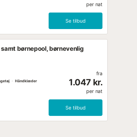
per nat
Se tilbud
e samt børnepool, børnevenlig
fra
1.047 kr.
getøj
Håndklæder
per nat
Se tilbud