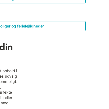
oliger og ferielejligheder
 din
t ophold i
res udvalg
glemmeligt.
,
erfekte
la eller
n med