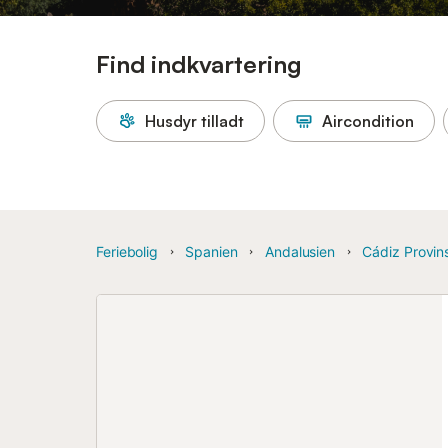
Find indkvartering
Husdyr tilladt
Aircondition
Feriebolig
Spanien
Andalusien
Cádiz Provin