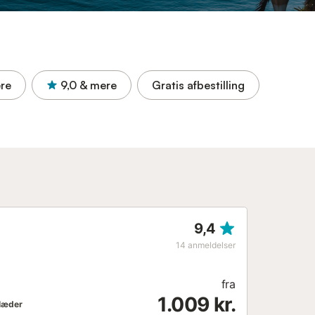
re
9,0
& mere
Gratis afbestilling
9,4
14
anmeldelser
fra
1.009 kr.
læder