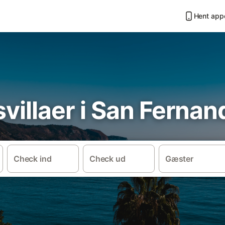
Hent app
svillaer i San Fernan
Check ind
Check ud
Gæster