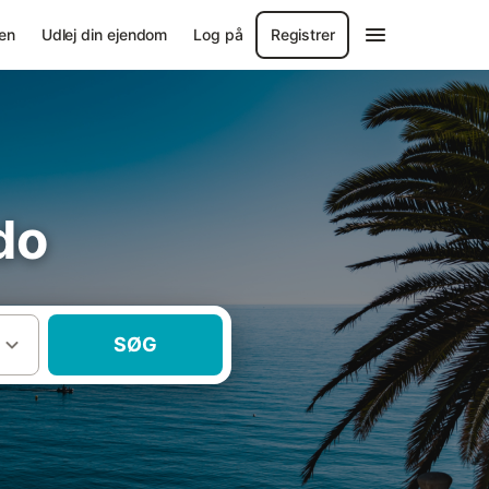
en
Udlej din ejendom
Log på
Registrer
do
SØG