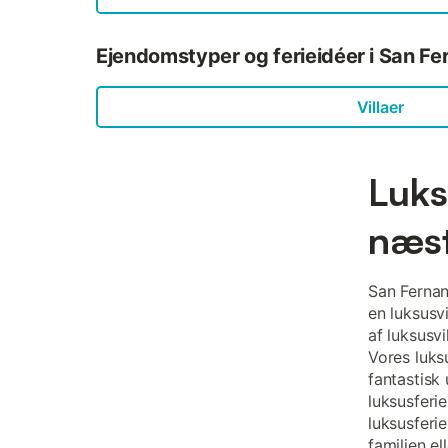
Ejendomstyper og ferieidéer i San F
Villaer
Luks
næst
San Fernan
en luksusv
af luksusvi
Vores luksu
fantastisk
luksusferie
luksusferi
familien e