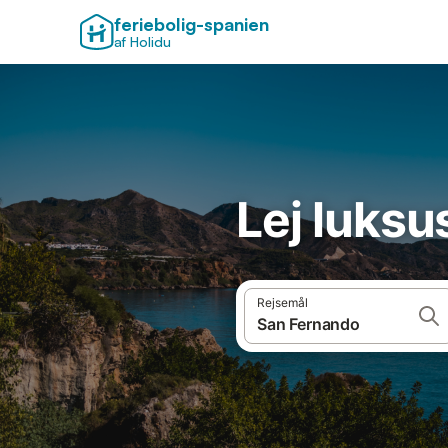
feriebolig-spanien
af Holidu
Lej luksu
Rejsemål