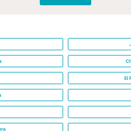
a
Ch
El 
a
era