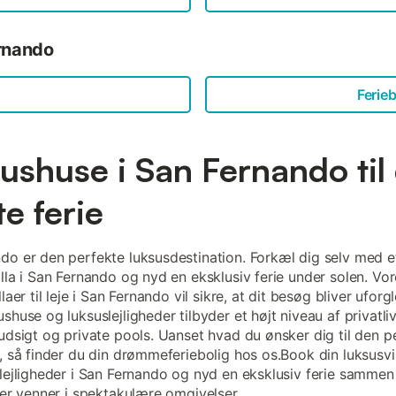
ernando
Ferieb
ushuse i San Fernando til
e ferie
do er den perfekte luksusdestination. Forkæl dig selv med e
illa i San Fernando og nyd en eksklusiv ferie under solen. Vo
llaer til leje i San Fernando vil sikre, at dit besøg bliver ufor
shuse og luksuslejligheder tilbyder et højt niveau af privatliv
 udsigt og private pools. Uanset hvad du ønsker dig til den p
, så finder du din drømmeferiebolig hos os.Book din luksusvil
elejligheder i San Fernando og nyd en eksklusiv ferie samme
ller venner i spektakulære omgivelser.