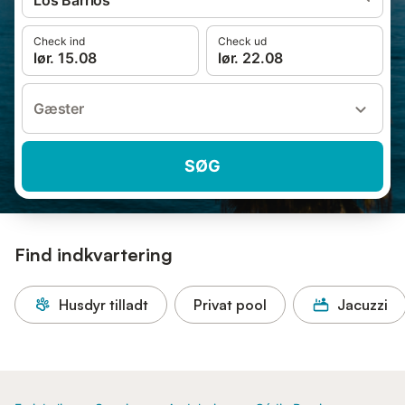
Los Barrios
Check ind
Check ud
lør. 15.08
lør. 22.08
Gæster
SØG
Find indkvartering
Husdyr tilladt
Privat pool
Jacuzzi