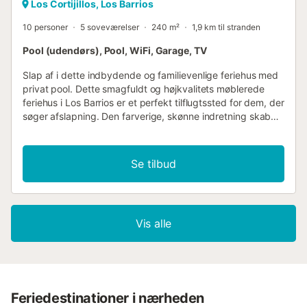
Los Cortijillos, Los Barrios
10 personer
5 soveværelser
240 m²
1,9 km til stranden
Pool (udendørs), Pool, WiFi, Garage, TV
Slap af i dette indbydende og familievenlige feriehus med
privat pool. Dette smagfuldt og højkvalitets møblerede
feriehus i Los Barrios er et perfekt tilflugtssted for dem, der
søger afslapning. Den farverige, skønne indretning skaber
en varm atmosfære, mens brændeovnen i stuen sørger for
hygge. På de to etager finder I masser af plads til at føle
jer godt tilpas med familie eller venner. Den rummelige
Se tilbud
veranda lægger op til afslappende timer i skyggen, mens
det indhegnede poolområde med solterrasse er det ideelle
sted at solbade og køle af - et sted, der er perfekt til
afslapning og velvære. Området byder på et væld af
Vis alle
udflugtsmuligheder: besøg de nærliggende strande på
Costa de la Luz eller den livlige by Algeciras.
friluftsmennesker kan opleve Los Alcornocales Naturpark,
mens kulturelskere kan tage en tur til Gibraltar eller Tarifa,
hvor Atlanterhavet og Middelhavet mødes. Hvad enten det
drejer sig om vandreture, vandsport eller en afslappet
Feriedestinationer i nærheden