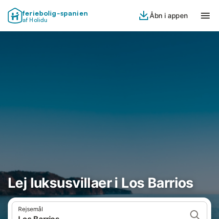
feriebolig-spanien
Åbn i appen
af Holidu
Lej luksusvillaer i Los Barrios
Rejsemål