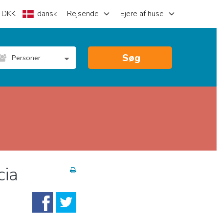
DKK
dansk
Rejsende
Ejere af huse
Søg
Personer
cia