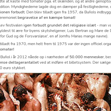
te at kaste med tomater pga. et skænderi, og at andre genoptog
radition. Myndighederne lagde dog en dæmper på festlighederne, o
tionen forbudt
. Den blev tilladt igen fra 1957, da Buñols indbyg
ceremoniel
begravelse af en kæmpe tomat!
lev festivalen
igen forbudt grundet det religiøse islæt
- man va
yldest til ære for byens skytshelgener, Luis Bertran og Mare de
or Gud og de Forsvarsløse', en af Jomfru Marias mange navne).
illadt fra 1970, men helt frem til 1975 var der ingen officiel orga
tomater!
i Buñol i år 2012 nåede op i nærheden af
50.000 mennesker
, be
nse deltagerantallet
ved at indføre et billetsystem. Der sælge
10 euro stykket.