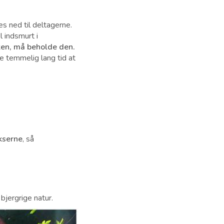
es ned til deltagerne.
 indsmurt i
ken, må beholde den.
e temmelig lang tid at
ukserne
, så
bjergrige natur.