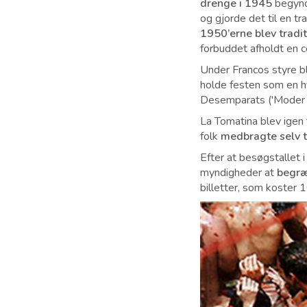
drenge i 1945
begynd
og gjorde det til en t
1950’erne blev tradi
forbuddet afholdt en 
Under Francos styre b
holde festen som en h
Desemparats ('Moder f
La Tomatina blev igen t
folk
medbragte selv 
Efter at besøgstallet 
myndigheder at
begræ
billetter, som koster 