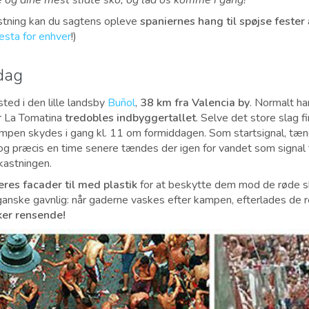
 og dine mest slidte sko, og lad os komme i gang!
astning kan du sagtens opleve
spaniernes hang til spøjse fester
esta for enhver
!)
dag
ted i den lille landsby
Buñol
,
38 km fra Valencia by
. Normalt h
r La Tomatina
tredobles indbyggertallet
. Selve det store slag f
ampen skydes i gang kl. 11 om formiddagen. Som startsignal, tæn
 præcis en time senere tændes der igen for vandet som signal ti
kastningen.
res facader til med plastik
for at beskytte dem mod de røde s
anske gavnlig: når gaderne vaskes efter kampen, efterlades de r
ker rensende!