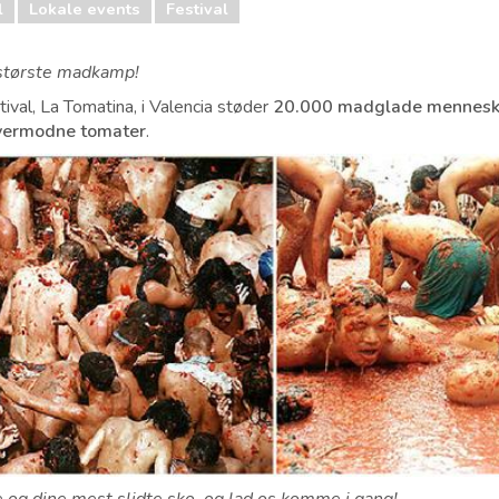
l
Lokale events
Festival
 største madkamp!
tival, La Tomatina, i Valencia støder
20.000 madglade mennesk
overmodne tomater
.