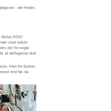
alligevel - der findes
ar Buñol 9000
inder sted sidste
des der for nogle
l, at deltagerne skal
kyts. Men for Buñols
enere end før, da