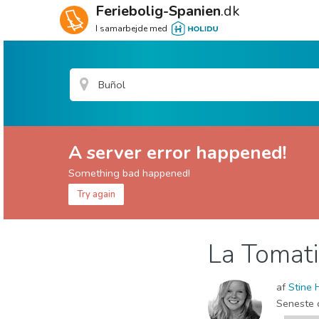
Feriebolig-Spanien
.dk
I samarbejde med
A server error happened!
Something bad happened!
Try again
Valencia provins
Buñol
La Tomati
Lokale events
af
Stine 
Seneste 