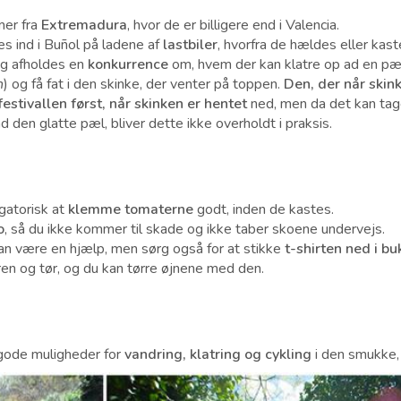
er fra
Extremadura
, hvor de er billigere end i Valencia.
s ind i Buñol på ladene af
lastbiler
, hvorfra de hældes eller kast
ag afholdes en
konkurrence
om, hvem der kan klatre op ad en pæl
n
) og få fat i den skinke, der venter på toppen.
Den, der når skin
festivallen først, når skinken er hentet
ned, men da det kan tag
 den glatte pæl, bliver dette ikke overholdt i praksis.
igatorisk at
klemme tomaterne
godt, inden de kastes.
o
, så du ikke kommer til skade og ikke taber skoene undervejs.
n være en hjælp, men sørg også for at stikke
t-shirten ned i b
 ren og tør, og du kan tørre øjnene med den.
gode muligheder for
vandring, klatring og cykling
i den smukke, 