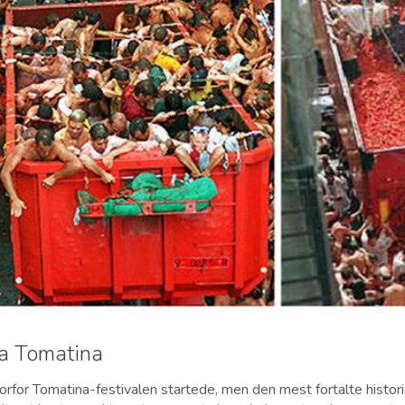
La Tomatina
vorfor Tomatina-festivalen startede, men den mest fortalte histori