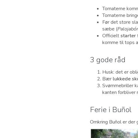
Tomaterne komm
Tomaterne bringe
Før det store sl
sæbe (
Palojabó
Officielt
starter 
komme til tops ad
3 gode råd
Husk: det er obl
Bær
lukkede sk
Svømmebriller ka
kanten forbliver
Ferie i Buñol
Omkring Buñol er der 