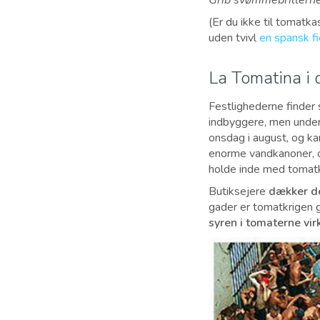
Grib svømmebrillerne
(Er du ikke til tomatk
uden tvivl
en spansk fi
La Tomatina i 
Festlighederne finder s
indbyggere, men unde
onsdag i august, og k
enorme vandkanoner, og
holde inde med tomat
Butiksejere
dækker de
gader er tomatkrigen g
syren i tomaterne vir