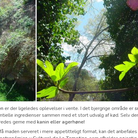
en
er der ligeledes oplevelser i vente. I det bjergrige område er
s
ntielle ingredienser sammen med et stort udvalg af kød. Selv d
eredes gerne med
kanin eller agerhøne!
 få maden serveret i mere appetitteligt format, kan det anbefales 