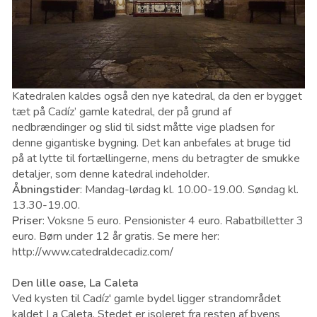
Katedralen kaldes også den nye katedral, da den er bygget
tæt på Cadíz’ gamle katedral, der på grund af
nedbrændinger og slid til sidst måtte vige pladsen for
denne gigantiske bygning. Det kan anbefales at bruge tid
på at lytte til fortællingerne, mens du betragter de smukke
detaljer, som denne katedral indeholder.
Åbningstider
: Mandag-lørdag kl. 10.00-19.00. Søndag kl.
13.30-19.00.
Priser
: Voksne 5 euro. Pensionister 4 euro. Rabatbilletter 3
euro. Børn under 12 år gratis. Se mere her:
http://www.catedraldecadiz.com/
Den lille oase, La Caleta
Ved kysten til Cadíz' gamle bydel ligger strandområdet
kaldet La Caleta. Stedet er isoleret fra resten af byens