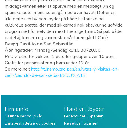
La Caleta er det perfekte sted at holde en siesta i
middagsvarmen eller at opleve med en medbagt vin og
spanske oste, mens solen går ned over havet. Det er en
lille perle i en by, som byder på både historiske og
kulturelle skatte, der med sikkerhed nok skal kunne udfylde
programmet for selv den mest ihærdige turist. Så pak både
badetøj, kamera og vandresko, når turen går til Cadíz.
Besøg Castillo de San Sebastián
.
Åbningstider
: Mandag-Søndag kl. 10.30-20.00.
Pris
: 2 euro for voksne. 1 euro for grupper over 10 pers.
Gratis for pensionister og børn under 12 år.
Se mere her:
http://turismo.cadiz.es/es/rutas-y-visitas-en-
cadiz/castillo-de-san-sebasti%C3%A1n
Firmainfo
Hvad vi tilbyder
Betingelser og vilkår
Ferieboliger i Spanien
Databeskyttelse og cookies
Rejsetips i Spanien