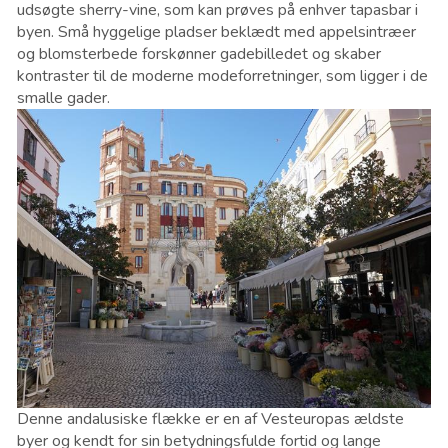
udsøgte sherry-vine, som kan prøves på enhver tapasbar i
byen. Små hyggelige pladser beklædt med appelsintræer
og blomsterbede forskønner gadebilledet og skaber
kontraster til de moderne modeforretninger, som ligger i de
smalle gader.
Denne andalusiske flække er en af Vesteuropas ældste
byer og kendt for sin betydningsfulde fortid og lange