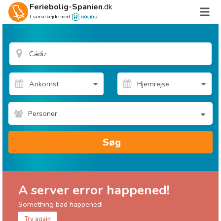
Feriebolig-Spanien
.dk
I samarbejde med
Personer
Søg
A server error happened!
Something bad happened!
Try again