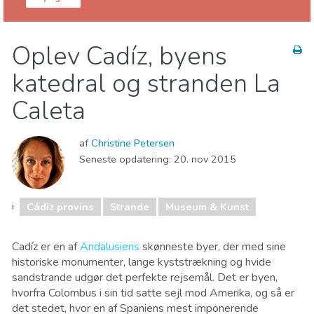
Andalusien
Cádiz provins
Oplev Cadíz, byens
Børn og familie
Lokale events
katedral og stranden La
Mad & Restauranter
Museum & Kunst
Natur og udeliv
Sport og adventure
Strande
Caleta
af
Christine Petersen
Seneste opdatering:
20. nov 2015
i
Cádiz provins
Strande
Museum & Kunst
Cadíz er en af
Andalusiens
skønneste byer, der med sine
historiske monumenter, lange kyststrækning og hvide
sandstrande udgør det perfekte rejsemål. Det er byen,
hvorfra Colombus i sin tid satte sejl mod Amerika, og så er
det stedet, hvor en af Spaniens mest imponerende