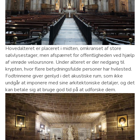
Hovedalteret er placeret i midten, omkranset af store
sølvlysestager, men afspærret for offentligheden ved hjælp
af vinrøde veloursnore. Under alteret er der nedgang til
krypten, hvor flere betydningsfulde personer har hvilested.
Fodtrinnene giver genlyd i det akustiske rum, som ikke
undgår at imponere med sine arkitektoniske detaljer, og det
kan betale sig at bruge god tid på at udforske dem.