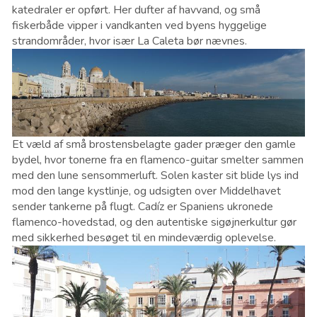
katedraler er opført. Her dufter af havvand, og små
fiskerbåde vipper i vandkanten ved byens hyggelige
strandområder, hvor især La Caleta bør nævnes.
Et væld af små brostensbelagte gader præger den gamle
bydel, hvor tonerne fra en flamenco-guitar smelter sammen
med den lune sensommerluft. Solen kaster sit blide lys ind
mod den lange kystlinje, og udsigten over Middelhavet
sender tankerne på flugt. Cadíz er Spaniens ukronede
flamenco-hovedstad, og den autentiske sigøjnerkultur gør
med sikkerhed besøget til en mindeværdig oplevelse.