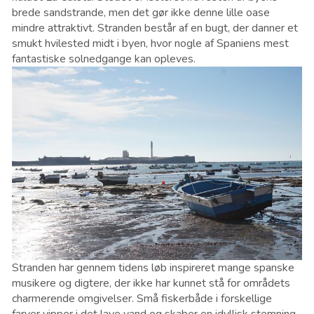
brede sandstrande, men det gør ikke denne lille oase
mindre attraktivt. Stranden består af en bugt, der danner et
smukt hvilested midt i byen, hvor nogle af Spaniens mest
fantastiske solnedgange kan opleves.
Stranden har gennem tidens løb inspireret mange spanske
musikere og digtere, der ikke har kunnet stå for områdets
charmerende omgivelser. Små fiskerbåde i forskellige
farver vipper i det lave vand og skaber en idyllisk stemning,