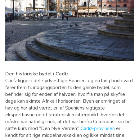
Den historiske bydel i Cadíz
Cadíz ligger i det sydvestlige Spanien, og e
n lang boulevard
fører frem til indgangsporten til den gamle bydel, som
befinder sig for enden af halvøen, hvorfra man på
skyfrie
dage kan skimte Afrika i horisonten. Byen er omringet af
hav og har altid været en af Spaniens vigtigste
eksporthavne og et strategisk militærpunkt, hvorfor det
måske var naturligt nok, at det var herfra Colombus i sin tid
satte kurs mod ”Den Nye Verden”.
Cadíz-provinsen
er
kendt for sit rige middelhavskøkken og ikke mindst sine