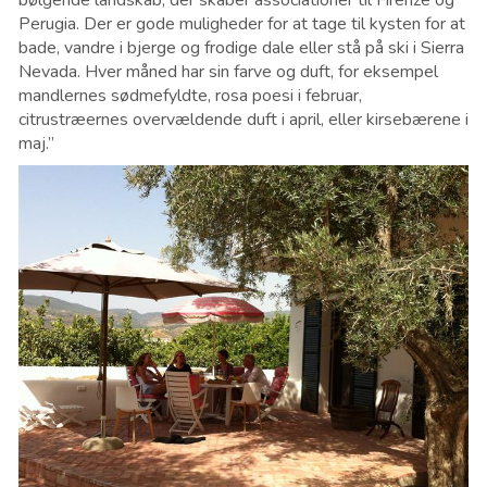
bølgende landskab, der skaber associationer til Firenze og
Perugia. Der er gode muligheder for at tage til kysten for at
bade, vandre i bjerge og frodige dale eller stå på ski i Sierra
Nevada. Hver måned har sin farve og duft, for eksempel
mandlernes sødmefyldte, rosa poesi i februar,
citrustræernes overvældende duft i april, eller kirsebærene i
maj.”