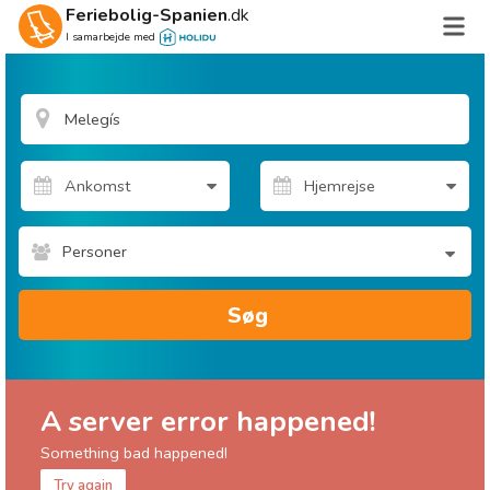
Feriebolig-Spanien
.dk
I samarbejde med
Personer
Søg
A server error happened!
Something bad happened!
Try again