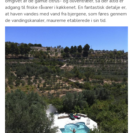
omgivet af de gamle citrus- og oliventræer, så der altid er
adgang til friske råvarer i køkkenet. En fantastisk detalje er,
at haven vandes med vand fra bjergene, som føres gennem
de vandingskanaler, maurerne etablerede i sin tid.