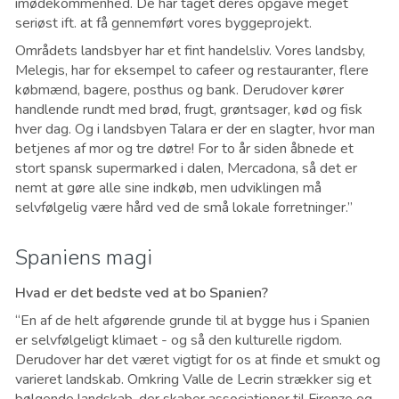
imødekommenhed. De har taget deres opgave meget
seriøst ift. at få gennemført vores byggeprojekt.
Områdets landsbyer har et fint handelsliv. Vores landsby,
Melegis, har for eksempel to cafeer og restauranter, flere
købmænd, bagere, posthus og bank. Derudover kører
handlende rundt med brød, frugt, grøntsager, kød og fisk
hver dag. Og i landsbyen Talara er der en slagter, hvor man
betjenes af mor og tre døtre! For to år siden åbnede et
stort spansk supermarked i dalen, Mercadona, så det er
nemt at gøre alle sine indkøb, men udviklingen må
selvfølgelig være hård ved de små lokale forretninger.”
Spaniens magi
Hvad er det bedste ved at bo Spanien?
“En af de helt afgørende grunde til at bygge hus i Spanien
er selvfølgeligt klimaet - og så den kulturelle rigdom.
Derudover har det været vigtigt for os at finde et smukt og
varieret landskab. Omkring Valle de Lecrin strækker sig et