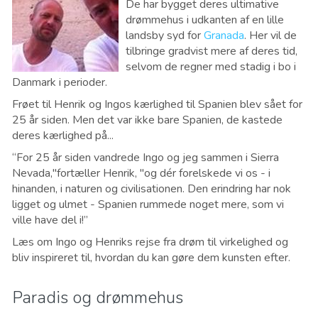
De har bygget deres ultimative
drømmehus i udkanten af en lille
landsby syd for
Granada
. Her vil de
tilbringe gradvist mere af deres tid,
selvom de regner med stadig i bo i
Danmark i perioder.
Frøet til Henrik og Ingos kærlighed til Spanien blev sået for
25 år siden. Men det var ikke bare Spanien, de kastede
deres kærlighed på...
“For 25 år siden vandrede Ingo og jeg sammen i Sierra
Nevada,"fortæller Henrik, "og dér forelskede vi os - i
hinanden, i naturen og civilisationen. Den erindring har nok
ligget og ulmet - Spanien rummede noget mere, som vi
ville have del i!”
Læs om Ingo og Henriks rejse fra drøm til virkelighed og
bliv inspireret til, hvordan du kan gøre dem kunsten efter.
Paradis og drømmehus