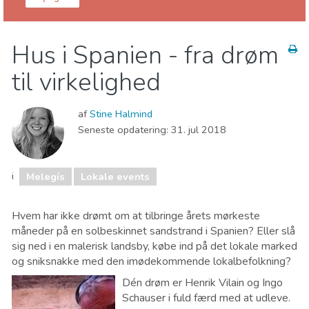
El Valle - Granada
Melegís
Hus i Spanien - fra drøm
Lokale events
til virkelighed
af
Stine Halmind
Seneste opdatering:
31. jul 2018
i
Melegís
Lokale events
Hvem har ikke drømt om at tilbringe årets mørkeste
måneder på en solbeskinnet sandstrand i Spanien? Eller slå
sig ned i en malerisk landsby, købe ind på det lokale marked
og sniksnakke med den imødekommende lokalbefolkning?
Dén drøm er Henrik Vilain og Ingo
Schauser i fuld færd med at udleve.