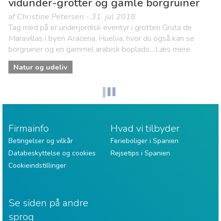
vidunder-grotter og gamle borgruiner
af Christine Petersen - 31. jul 2018
Tag med på er underjordisk eventyr i grotten Gruta de
Maravillas i byen Aracena, Huelva, hvor du også kan se
borgruiner og en gammel arabisk boplads....Læs mere
Natur og udeliv
Firmainfo
Hvad vi tilbyder
Betingelser og vilkår
Ferieboliger i Spanien
Databeskyttelse og cookies
Rejsetips i Spanien
Cookieindstillinger
Se siden på andre
sprog