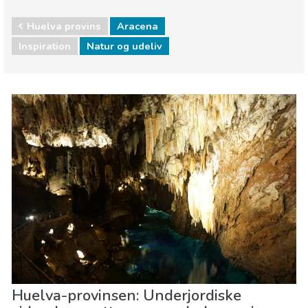
Huelva provins
Aracena
Inspiration
Natur og udeliv
Huelva provins
Aracena
Natur og udeliv
Huelva-provinsen: Underjordiske