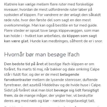
Klatrere kan vælge mellem flere ruter med forskellige
niveauer, hvordan de mest udfordrende ruter løber på
sydsiden af klippen. For vandrere er der anlagt den såkaldt
røde rute, hvor den første del som sagt en den mest
overkommelige. Man kan også bestille en tur med guide.
Flere steder er opsat tove langs klippevæggen, som man
kan holde i - hvilket kan anbefales, da
klippen som sagt
kan være glat
. Hunde kan medbringes, såfremt de er i snor.
Hvornår bør man besøge Ifach
Den bedste tid på året
at bestige Ifach-klippen er om
foråret, fra marts til maj, når bakker og dale omkring Calpe
står i fuldt flor, og der er de mest
betagende
farvekontraster
mellem de lysende stenroser, duftende
fyrretræer, det azurblå Middelhav og de hvide huse i Calpe.
Sidst på foråret skal man blot
bevæge sig lidt forsigtigt
frem
, da de mange måger, der yngler her, vil beskytte
deres æg med næb og klør - næsten bogstaveligt talt.