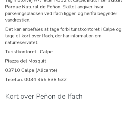
Tag motorvej A-7 eller N332 til Calpe, indtil I ser
skiltet
Parque Natural de Peñon
. Skiltet angiver, hvor
parkeringspladsen ved Ifach ligger, og herfra begynder
vandrestien.
Det kan anbefales at tage forbi turistkontoret i Calpe og
tage et
kort over Ifach
, der har information om
naturreservatet.
Turistkontoret i Calpe
Piazza del Mosquit
03710 Calpe (Alicante)
Telefon: 0034 965 838 532
Kort over Peñon de Ifach