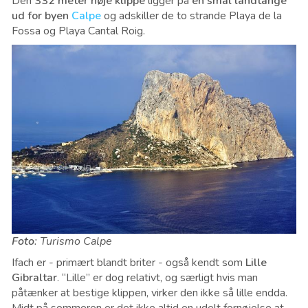
Den
332 meter høje klippe
ligger på
en smal landtange
ud for byen
Calpe
og adskiller de to strande Playa de la
Fossa og Playa Cantal Roig.
Foto
: Turismo Calpe
Ifach er - primært blandt briter - også kendt som
Lille
Gibraltar
. “Lille” er dog relativt, og særligt hvis man
påtænker at bestige klippen, virker den ikke så lille endda.
Midt på sommeren er det ikke altid en udelt fornøjelse at