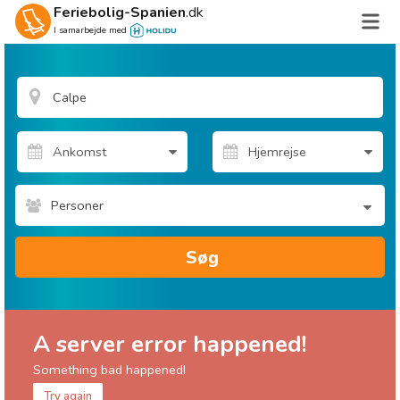
Feriebolig-Spanien
.dk
I samarbejde med
Personer
Søg
A server error happened!
Something bad happened!
Try again