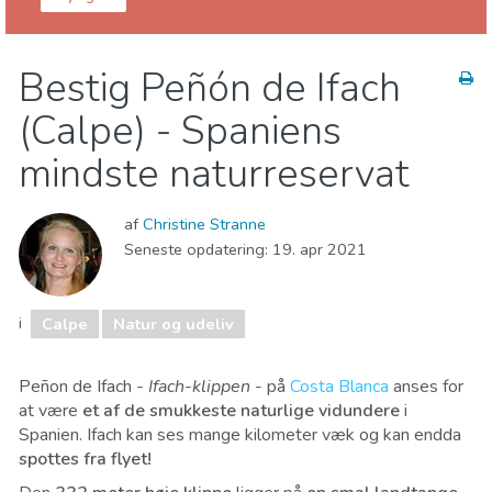
Alicante provins
Calpe
Bestig Peñón de Ifach
Natur og udeliv
Sport og adventure
Strande
(Calpe) - Spaniens
mindste naturreservat
af
Christine Stranne
Seneste opdatering:
19. apr 2021
i
Calpe
Natur og udeliv
Peñon de Ifach -
Ifach-klippen
- på
Costa Blanca
anses for
at være
et af de smukkeste naturlige vidundere
i
Spanien. Ifach kan ses mange kilometer væk og kan endda
spottes fra flyet!