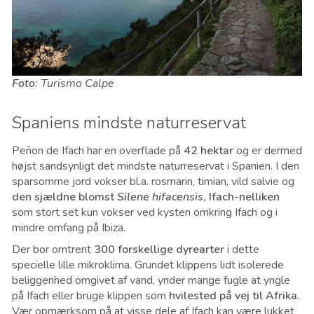
Foto
: Turismo Calpe
Spaniens mindste naturreservat
Peñon de Ifach har en overflade på
42 hektar
og er dermed
højst sandsynligt det mindste naturreservat i Spanien. I den
sparsomme jord vokser bl.a. rosmarin, timian, vild salvie og
den sjældne blomst
Silene hifacensis
, Ifach-nelliken
som stort set kun vokser ved kysten omkring Ifach og i
mindre omfang på Ibiza.
Der bor omtrent
300 forskellige dyrearter
i dette
specielle lille mikroklima. Grundet klippens lidt isolerede
beliggenhed omgivet af vand, ynder mange fugle at yngle
på Ifach eller bruge klippen som
hvilested på vej til Afrika
.
Vær opmærksom på at visse dele af Ifach kan være lukket