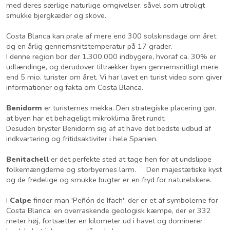
med deres særlige naturlige omgivelser, såvel som utroligt
smukke bjergkæder og skove.
Costa Blanca kan prale af mere end 300 solskinsdage om året
og en årlig gennemsnitstemperatur på 17 grader.
I denne region bor der 1.300.000 indbygere, hvoraf ca. 30% er
udlændinge, og derudover tiltrækker byen gennemsnitligt mere
end 5 mio. turister om året. Vi har lavet en turist video som giver
informationer og fakta om Costa Blanca.
Benidorm
er turisternes mekka. Den strategiske placering gør,
at byen har et behageligt mikroklima året rundt.
Desuden bryster Benidorm sig af at have det bedste udbud af
indkvartering og fritidsaktiviter i hele Spanien.
Benitachell
er det perfekte sted at tage hen for at undslippe
folkemængderne og storbyernes larm. Den majestætiske kyst
og de fredelige og smukke bugter er en fryd for naturelskere.
I
Calpe
finder man 'Peñón de Ifach', der er et af symbolerne for
Costa Blanca: en overraskende geologisk kæmpe, der er 332
meter høj, fortsætter en kilometer ud i havet og dominerer