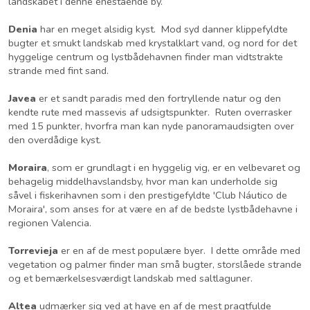
landskabet i denne enestående by.
Denia
har en meget alsidig kyst. Mod syd danner klippefyldte
bugter et smukt landskab med krystalklart vand, og nord for det
hyggelige centrum og lystbådehavnen finder man vidtstrakte
strande med fint sand.
Javea
er et sandt paradis med den fortryllende natur og den
kendte rute med massevis af udsigtspunkter. Ruten overrasker
med 15 punkter, hvorfra man kan nyde panoramaudsigten over
den overdådige kyst.
Moraira
, som er grundlagt i en hyggelig vig, er en velbevaret og
behagelig middelhavslandsby, hvor man kan underholde sig
såvel i fiskerihavnen som i den prestigefyldte 'Club Náutico de
Moraira', som anses for at være en af de bedste lystbådehavne i
regionen Valencia.
Torrevieja
er en af de mest populære byer. I dette område med
vegetation og palmer finder man små bugter, storslåede strande
og et bemærkelsesværdigt landskab med saltlaguner.
Altea
udmærker sig ved at have en af de mest pragtfulde