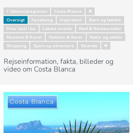
Valenciaregionen
Costa Blanca
Oversigt
Feriebolig
Inspiration
Børn og familie
Hvor skal I bo
Lokale events
Mad & Restauranter
Museum & Kunst
Natteliv & Barer
Natur og udeliv
Shopping
Sport og adventure
Strande
Rejseinformation, fakta, billeder og
video om Costa Blanca