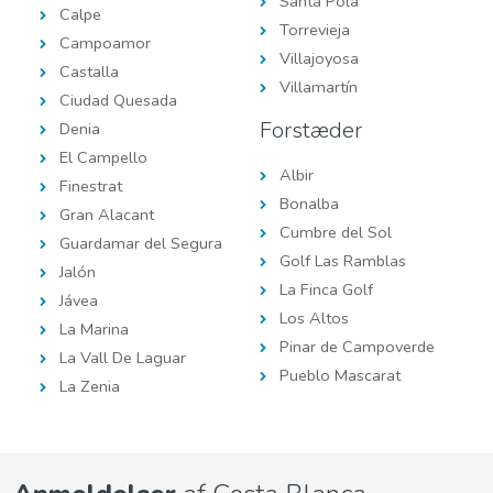
Santa Pola
Calpe
Torrevieja
Campoamor
Villajoyosa
Castalla
Villamartín
Ciudad Quesada
Forstæder
Denia
El Campello
Albir
Finestrat
Bonalba
Gran Alacant
Cumbre del Sol
Guardamar del Segura
Golf Las Ramblas
Jalón
La Finca Golf
Jávea
Los Altos
La Marina
Pinar de Campoverde
La Vall De Laguar
Pueblo Mascarat
La Zenia