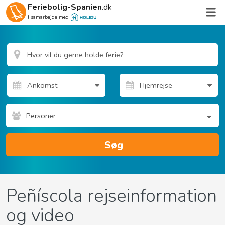
Feriebolig-Spanien
.dk
I samarbejde med
Personer
Søg
Peñíscola rejseinformation
og video