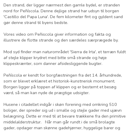
Den strand, der ligger nærmest den gamle bydel, er stranden
nord for Peñíscola. Denne dejlige strand har udsyn til borgen
'Castillo del Papa Luna'. De fem kilometer fint og gyldent sand
gør denne strand til byens bedste.
Vores video om Peñiscola giver information og fakta og
illustrere de flotte strande og den særdeles særprægede by.
Mod syd finder man naturområdet 'Sierra de Irta', et terræn fuldt
af stejle klipper krydret med bitte små strande og høje
klippeskrænter, som danner afsidesliggende bugter.
Peñíscola er kendt for borgfæstningen fra det 14. århundrede,
som er blevet erklæret et historisk-kunstnerisk monument.
Borgen ligger på toppen af klippen og er bestemt et besøg
værd, så man kan nyde de prægtige udsigter.
Husene i citadellet indgår i skøn forening med omkring 510
boliger, der spreder sig ud i smalle og stejle gader med ujævn
belægning. Dette er med til at bevare trækkene fra den primitive
middelalderstruktur. Når man går rundt i de små brolagte
gader, opdager man skønne gadehjørner, hyggelige barer og