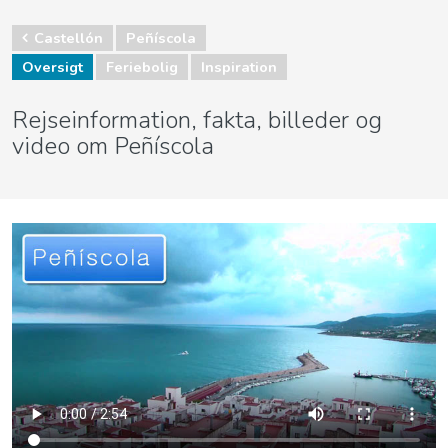
Castellón
Peñíscola
Oversigt
Feriebolig
Inspiration
Rejseinformation, fakta, billeder og
video om Peñíscola