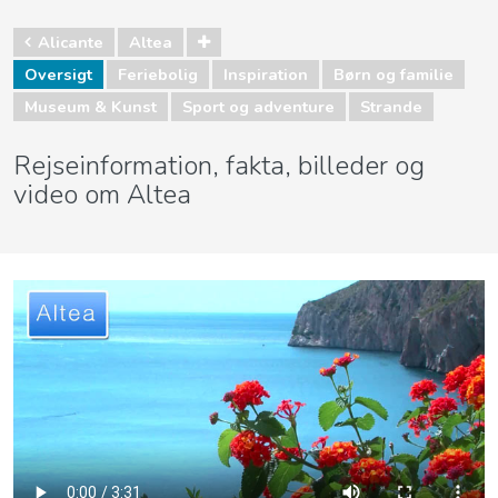
Alicante
Altea
Oversigt
Feriebolig
Inspiration
Børn og familie
Museum & Kunst
Sport og adventure
Strande
Rejseinformation, fakta, billeder og
video om Altea