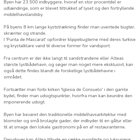
Byen har 23.500 indbyggere, hvoraf en stor procentdel er
udlændinge, som er blevet tiltrukket af lyset og den fortryllende
middelhavslandsby.
På byens 8 km lange kyststrækning finder man uventede bugter,
skrænter og strande.
I 'Punta de Mascarat' opfordrer klippebugterne med deres turkise
og krystalklare vand til diverse former for vandsport.
Fra centrum er der ikke langt til sandstrandene eller Alteas
største lystbådehavn, og søger man noget mere eksklusivt, kan
også dette findes blandt de forskellige lystbådehavne i
området.
Fortsætter man forbi kirken 'Iglesia de Consuelo' i den gamle
bydel, finder man udsigtspunkter, hvorfra man kan beundre den
imponerende udsigt.
Byen har bevaret den traditionelle middelhavsarkitektur med
blomster og små brolagte gader, der indbyder til en gåtur eller
til at smage den lokale gastronomi på en af restauranterne.
Derudover kan Altea tilbyde en række nyopførte og luksuriøse