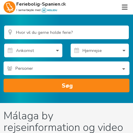
Feriebolig-Spanien
.dk
I samarbejde med
Personer
Søg
Málaga by
rejseinformation og video