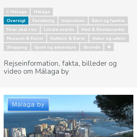
Málaga
Málaga
Oversigt
Feriebolig
Inspiration
Børn og familie
Hvor skal I bo
Lokale events
Mad & Restauranter
Museum & Kunst
Natteliv & Barer
Natur og udeliv
Shopping
Sport og adventure
Strande
Rejseinformation, fakta, billeder og
video om Málaga by