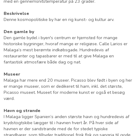
med en gennemsnitstemperatur på 23 grader.
Beskrivelse
Denne kosmopolitiske by har en rig kunst- og kultur arv.
Den gamle by
Den gamle bydel i byen's centrum er hjemsted for mange
historiske bygninger, hvoraf mange er religiøse. Calle Larios er
Malaga’s mest berømte indkøbsgade. Hundredevis af
restauranter og tapasbarer er med til at give Malaga en
fantastisk atmosfære både dag og nat.
Museer
Malaga har mere end 20 museer. Picasso blev født i byen og her
er mange museer, som er dedikeret til ham, inkl. det største,
Picasso museet. Museet for moderne kunst er også et besøg
værd.
Havn og strande
I Malaga ligger Spanien’s anden største havn og hundredevis af
krydstogtskibe lægger til i havnen hvert år. På hver side af
havnen er der sandstrande med de for stedet typiske
strandbarer, som tilbyder traditionel frisk fisk og sangria til gode