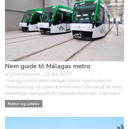
Nem guide til Málagas metro
af Stine Halmind - 22. feb 2019
Hvor og hvornår kører Malagas metro, hvad koster en
metrobillet og må cyklen komme med? Få svar på de mest
almindelige spørgsmål om Malagas metro her....Læs mere
Natur og udeliv