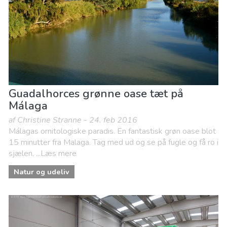
Guadalhorces grønne oase tæt på
Málaga
af Christine Stranne - 24. feb 2016
Málagas ornitologiske paradis. En fantastisk grøn oase blot
15 minutter fra Malaga. Tag med ud og se på fugle og få ro i
sjælen. ...Læs mere
Natur og udeliv