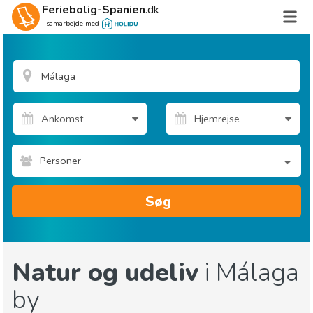
Feriebolig-Spanien
.dk
I samarbejde med
Personer
Søg
Natur og udeliv
i Málaga
by