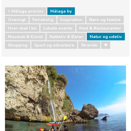
Málaga provins
Málaga by
Oversigt
Feriebolig
Inspiration
Børn og familie
Hvor skal I bo
Lokale events
Mad & Restauranter
Museum & Kunst
Natteliv & Barer
Natur og udeliv
Shopping
Sport og adventure
Strande
Málaga provins
Málaga by
Børn og familie
Hvor skal I bo
Lokale events
Mad & Restauranter
Museum & Kunst
Natteliv & Barer
Natur og udeliv
Shopping
Sport og adventure
Strande