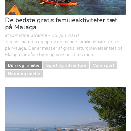
De bedste gratis familieaktiviteter tæt
på Malaga
af Christine Stranne - 25. jun 2018
Tag ud i naturen og oplev de mange familieaktiviteter tæt
på Malaga. Der er masser af gratis naturoplevelser tæt på
Malaga for både børn og voksne....Læs mere
Børn og familie
Sport og adventure
Vandsport
Natur og udeliv