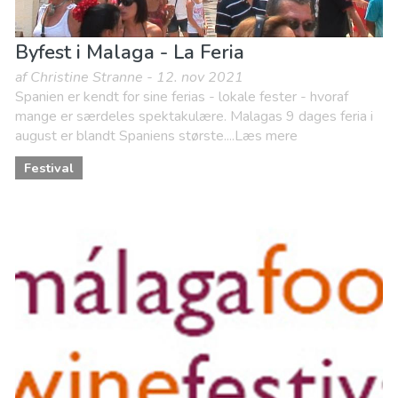
Byfest i Malaga - La Feria
af Christine Stranne - 12. nov 2021
Spanien er kendt for sine ferias - lokale fester - hvoraf
mange er særdeles spektakulære. Malagas 9 dages feria i
august er blandt Spaniens største....Læs mere
Festival