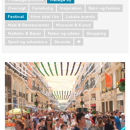
Oversigt
Feriebolig
Inspiration
Børn og familie
Festival
Hvor skal I bo
Lokale events
Mad & Restauranter
Museum & Kunst
Natteliv & Barer
Natur og udeliv
Shopping
Sport og adventure
Strande
Málaga provins
Málaga by
Børn og familie
Hvor skal I bo
Lokale events
Mad & Restauranter
Museum & Kunst
Natteliv & Barer
Natur og udeliv
Shopping
Sport og adventure
Strande