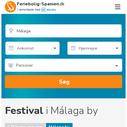
Feriebolig-Spanien
.dk
I samarbejde med
Personer
Søg
Festival
i Málaga by
Málaga provins
Málaga by