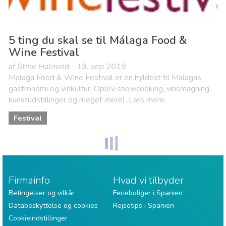
5 ting du skal se til Málaga Food &
Wine Festival
af Stine Halmind - 19. sep 2019
Malaga Food & Wine Festival er en hyldest til Malagas
gastronomi og vinkultur. Oplev showcooking, vinsmagning,
kunstudstillinger og meget mere!...Læs mere
Festival
Firmainfo
Hvad vi tilbyder
Betingelser og vilkår
Ferieboliger i Spanien
Databeskyttelse og cookies
Rejsetips i Spanien
Cookieindstillinger