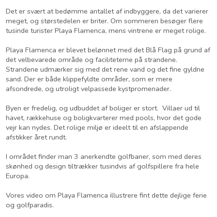
Det er svært at bedømme antallet af indbyggere, da det varierer
meget, og størstedelen er briter. Om sommeren besøger flere
tusinde turister Playa Flamenca, mens vintrene er meget rolige.
Playa Flamenca er blevet belønnet med det Blå Flag på grund af
det velbevarede område og faciliteterne på strandene.
Strandene udmærker sig med det rene vand og det fine gyldne
sand. Der er både klippefyldte områder, som er mere
afsondrede, og utroligt velpassede kystpromenader.
Byen er fredelig, og udbuddet af boliger er stort. Villaer ud til
havet, rækkehuse og boligkvarterer med pools, hvor det gode
vejr kan nydes. Det rolige miljø er ideelt til en afslappende
afstikker året rundt.
I området finder man 3 anerkendte golfbaner, som med deres
skønhed og design tiltrækker tusindvis af golfspillere fra hele
Europa.
Vores video om Playa Flamenca illustrere fint dette dejlige ferie
og golfparadis.