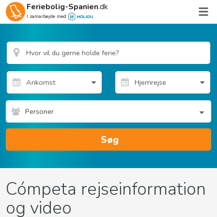
Feriebolig-Spanien
.dk
I samarbejde med
Personer
Søg
Cómpeta rejseinformation
og video