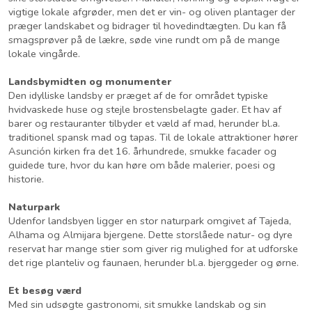
vigtige lokale afgrøder, men det er vin- og oliven plantager der
præger landskabet og bidrager til hovedindtægten. Du kan få
smagsprøver på de lækre, søde vine rundt om på de mange
lokale vingårde.
Landsbymidten og monumenter
Den idylliske landsby er præget af de for området typiske
hvidvaskede huse og stejle brostensbelagte gader. Et hav af
barer og restauranter tilbyder et væld af mad, herunder bl.a.
traditionel spansk mad og tapas. Til de lokale attraktioner hører
Asunción kirken fra det 16. århundrede, smukke facader og
guidede ture, hvor du kan høre om både malerier, poesi og
historie.
Naturpark
Udenfor landsbyen ligger en stor naturpark omgivet af Tajeda,
Alhama og Almijara bjergene. Dette storslåede natur- og dyre
reservat har mange stier som giver rig mulighed for at udforske
det rige planteliv og faunaen, herunder bl.a. bjerggeder og ørne.
Et besøg værd
Med sin udsøgte gastronomi, sit smukke landskab og sin