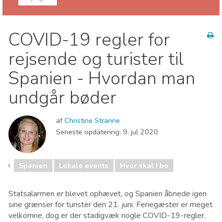
Spanien
COVID-19 regler for
Børn og familie
Hvor skal I bo
Lokale events
rejsende og turister til
Mad & Restauranter
Museum & Kunst
Natteliv & Barer
Natur og udeliv
Shopping
Spanien - Hvordan man
Sport og adventure
Strande
undgår bøder
af
Christine Stranne
Seneste opdatering:
9. jul 2020
i
Spanien
Lokale events
Hvor skal I bo
Statsalarmen er blevet ophævet, og Spanien åbnede igen
sine grænser for turister den 21. juni. Feriegæster er meget
velkomne, dog er der stadigvæk nogle COVID-19-regler,