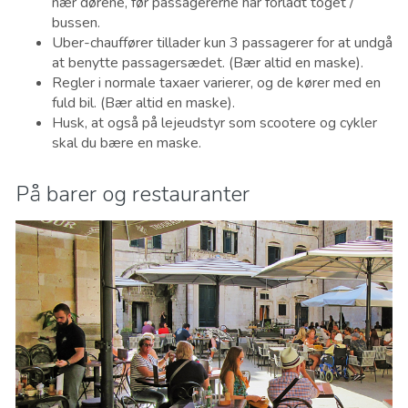
nær dørene, før passagererne har forladt toget /
bussen.
Uber-chauffører tillader kun 3 passagerer for at undgå
at benytte passagersædet. (Bær altid en maske).
Regler i normale taxaer varierer, og de kører med en
fuld bil. (Bær altid en maske).
Husk, at også på lejeudstyr som scootere og cykler
skal du bære en maske.
På barer og restauranter