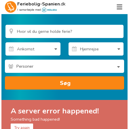
Feriebolig-Spanien
.dk
I samarbejde med
Personer
Søg
A server error happened!
Something bad happened!
Try again