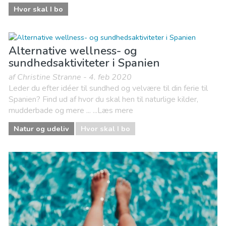
Hvor skal I bo
Alternative wellness- og
sundhedsaktiviteter i Spanien
af Christine Stranne - 4. feb 2020
Leder du efter idéer til sundhed og velvære til din ferie til
Spanien? Find ud af hvor du skal hen til naturlige kilder,
mudderbade og mere ... ...Læs mere
Natur og udeliv
Hvor skal I bo