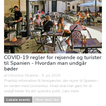
COVID-19 regler for rejsende og turister
til Spanien - Hvordan man undgår
bøder
af Christine Stranne - 9. jul 2020
Praktisk information til feriegæster, der rejser til Spanien i
en verden med coronavirus. Hvad skal man gøre for at
undgå bøder fra det spanske politi...Læs mere
Lokale events
Hvor skal I bo