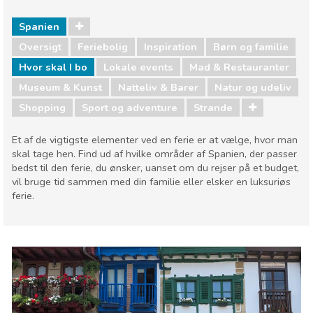
Spanien
Oversigt
Feriebolig
Inspiration
Børn og familie
Hvor skal I bo
Lokale events
Mad & Restauranter
Museum & Kunst
Natteliv & Barer
Natur og udeliv
Shopping
Sport og adventure
Strande
Et af de vigtigste elementer ved en ferie er at vælge, hvor man
skal tage hen. Find ud af hvilke områder af Spanien, der passer
bedst til den ferie, du ønsker, uanset om du rejser på et budget,
vil bruge tid sammen med din familie eller elsker en luksuriøs
ferie.
Spanien
Børn og familie
Hvor skal I bo
Lokale events
Mad & Restauranter
Museum & Kunst
Natteliv & Barer
Natur og udeliv
Shopping