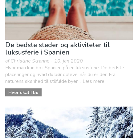
De bedste steder og aktiviteter til
luksusferie i Spanien
af Christine Stranne - 10. jan 2020
Hvor man kan bo i Spanien på en luksusferie. De bedste
placeringer og hvad du bør opleve, når du er der. Fra
naturens skønhed til stilfulde byer. ...Læs mere
Hvor skal I bo