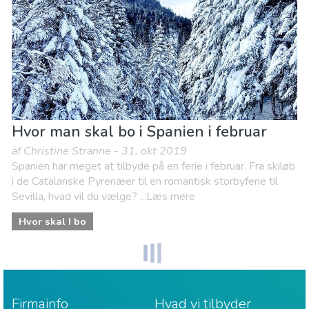
Hvor man skal bo i Spanien i februar
af Christine Stranne - 31. okt 2019
Spanien har meget at tilbyde på en ferie i februar. Fra skiløb
i de Catalanske Pyrenæer til en romantisk storbyferie til
Sevilla, hvad vil du vælge? ...Læs mere
Hvor skal I bo
Firmainfo
Hvad vi tilbyder