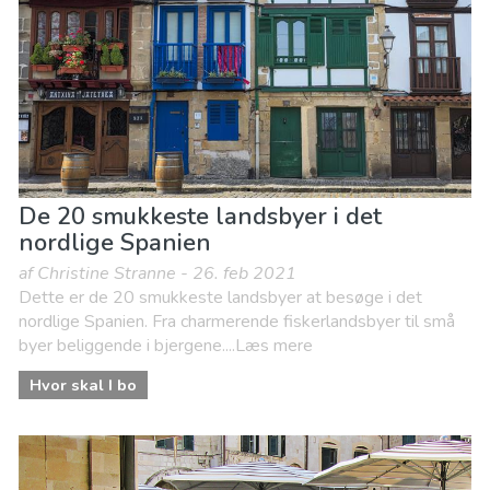
Sport og adventure
Strande
De 20 smukkeste landsbyer i det
nordlige Spanien
af Christine Stranne - 26. feb 2021
Dette er de 20 smukkeste landsbyer at besøge i det
nordlige Spanien. Fra charmerende fiskerlandsbyer til små
byer beliggende i bjergene....Læs mere
Hvor skal I bo