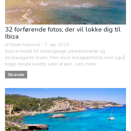
32 forførende fotos, der vil lokke dig til
Ibiza
af Stine Halmind - 7. apr 2015
Ibiza er kendt for solnedgange, paradisstrande og
ekstravagante fester. Men disse Instagramfotos viser også
nogle mindre kendte sider af øen....Læs mere
Strande