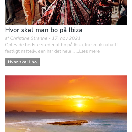
Hvor skal man bo på Ibiza
af Christine Stranne - 17. nov 2021
Oplev de bedste steder at bo på Ibiza, fra smuk natur til
festligt natteliv, øen har det hele ... ...Læs mere
Hvor skal I bo