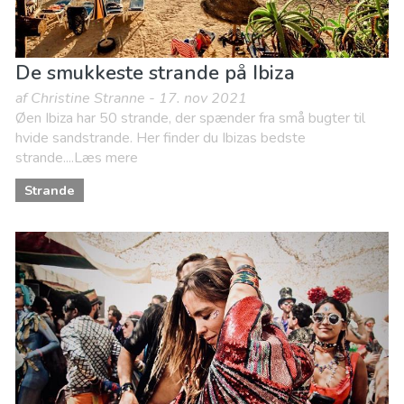
De smukkeste strande på Ibiza
af Christine Stranne - 17. nov 2021
Øen Ibiza har 50 strande, der spænder fra små bugter til
hvide sandstrande. Her finder du Ibizas bedste
strande....Læs mere
Strande