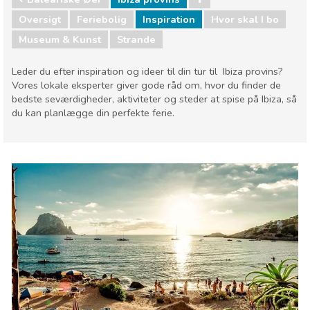
Oversigt
Feriebolig
Inspiration
Hvor skal I bo
Museum & Kunst
Strande
Leder du efter inspiration og ideer til din tur til Ibiza provins?
Vores lokale eksperter giver gode råd om, hvor du finder de
bedste seværdigheder, aktiviteter og steder at spise på Ibiza, så
du kan planlægge din perfekte ferie.
Baleariske Øer
Ibiza provins
Hvor skal I bo
Museum & Kunst
Strande