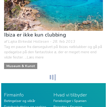
Ibiza er ikke kun clubbing
af Lajka Birkedal Hollesen - 28. feb 2013
Tag en pause fra dansegulvet på Ibizas natklubber og gå på
opdagelse på den fantastiske ø, der er meget mere end
vilde fester. ...Læs mere
Museum & Kunst
Firmainfo
Hvad vi tilbyder
Betingelser og vilkår
Ferieboliger i Spanien
Databeskyttelse og cookies
Rejsetips i Spanien