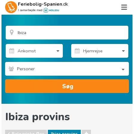
Feriebolig-Spanien
.dk
I samarbejde med
Personer
Søg
Ibiza provins
Baleariske Øer
Ibiza provins