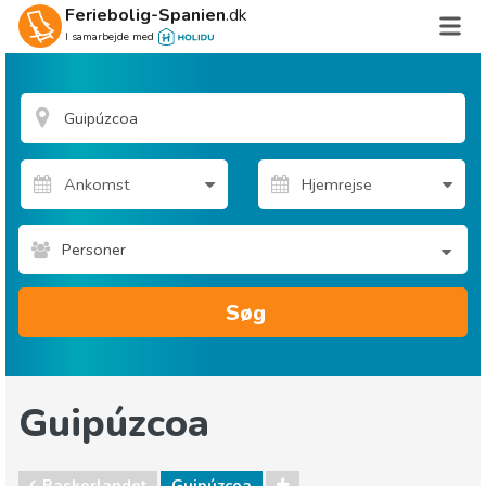
Feriebolig-Spanien
.dk
I samarbejde med
Personer
Søg
Guipúzcoa
Baskerlandet
Guipúzcoa