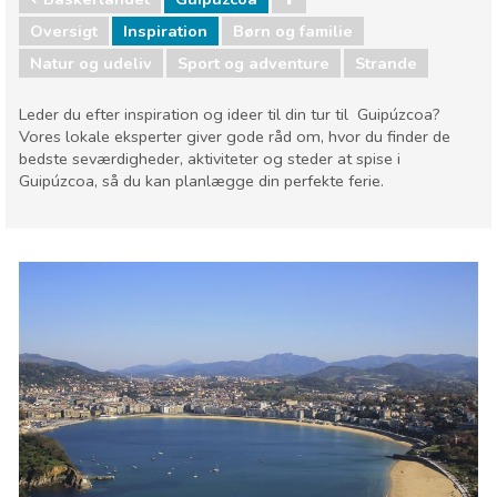
Oversigt
Inspiration
Børn og familie
Natur og udeliv
Sport og adventure
Strande
Leder du efter inspiration og ideer til din tur til Guipúzcoa?
Vores lokale eksperter giver gode råd om, hvor du finder de
bedste seværdigheder, aktiviteter og steder at spise i
Guipúzcoa, så du kan planlægge din perfekte ferie.
Baskerlandet
Guipúzcoa
Børn og familie
Natur og udeliv
Sport og adventure
Strande