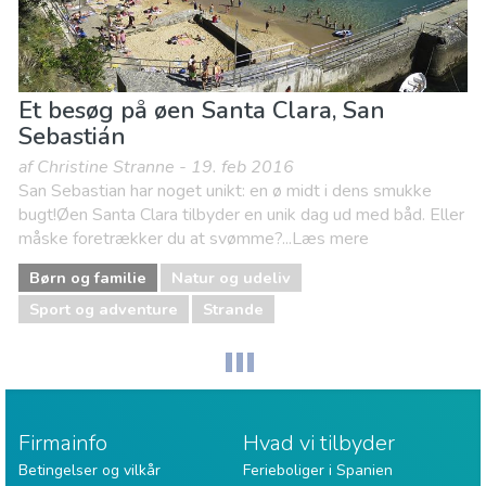
Et besøg på øen Santa Clara, San
Sebastián
af Christine Stranne - 19. feb 2016
San Sebastian har noget unikt: en ø midt i dens smukke
bugt!Øen Santa Clara tilbyder en unik dag ud med båd. Eller
måske foretrækker du at svømme?...Læs mere
Børn og familie
Natur og udeliv
Sport og adventure
Strande
Firmainfo
Hvad vi tilbyder
Betingelser og vilkår
Ferieboliger i Spanien