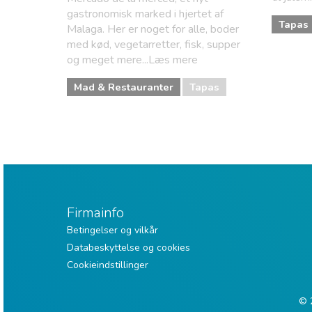
gastronomisk marked i hjertet af
Tapas
Malaga. Her er noget for alle, boder
med kød, vegetarretter, fisk, supper
og meget mere...Læs mere
Mad & Restauranter
Tapas
Firmainfo
Betingelser og vilkår
Databeskyttelse og cookies
Cookieindstillinger
© 2