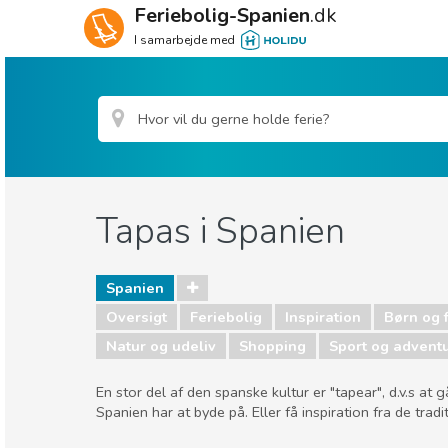
Feriebolig-Spanien
.dk
I samarbejde med
Tapas i Spanien
Spanien
Oversigt
Feriebolig
Inspiration
Børn og 
Natur og udeliv
Shopping
Sport og advent
En stor del af den spanske kultur er "tapear", d.v.s a
Spanien har at byde på. Eller få inspiration fra de tra