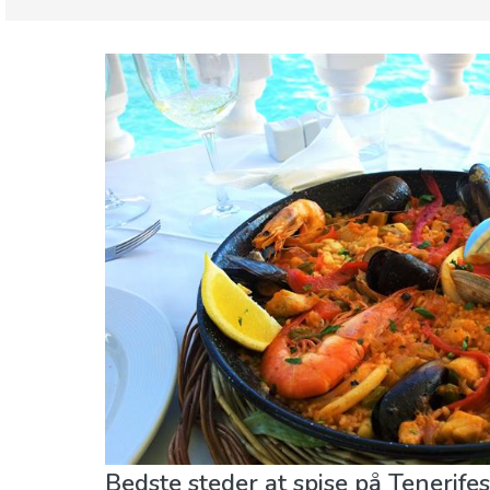
Spanien
Børn og familie
Hvor skal I bo
Lokale even
Sport og adventure
Strande
Bedste steder at spise på Tenerifes