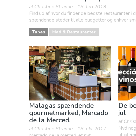
af Christine Stranne - 18. feb 2019
Find ud af hvor du finder de bedste restauranter i d
spændende steder til alle budgetter og enhver sma
Tapas
Mad & Restauranter
Malagas spændende
De be
gourmetmarked, Mercado
jul
de la Merced.
af Chri
Nyd nog
af Christine Stranne - 18. okt 2017
til jule
Mercado de la merced, et nyt