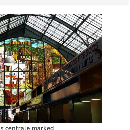
er
Natur og udeliv
Shopping
s centrale marked