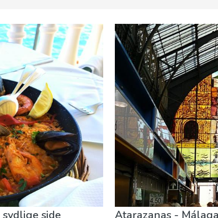
ts
Mad & Restauranter
Museum & Kunst
Natteliv & Bar
 sydlige side
Atarazanas - Málaga