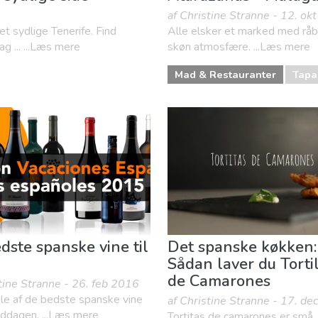
af Christine Stranne - 12. ok
et sydlige Tenerife. Find
Alle elsker et marked med råbe
g ... ...Læs mere
skøn atmosfære. ...Læs mere
Mad & Restauranter
Tapa
dste spanske vine til
Det spanske køkken:
Sådan laver du Tortil
de Camarones
stine Stranne - 26. feb 2016
le af de bedste spanske vine
af Christine Stranne - 17. d
middagen. ...Læs mere
Tortitas de camarones er små