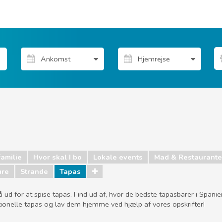
familie
Hvor skal I bo
Lokale events
Mad & Restaurante
ure
Strande
Tapas
t gå ud for at spise tapas. Find ud af, hvor de bedste tapasbarer i Sp
ditionelle tapas og lav dem hjemme ved hjælp af vores opskrifter!