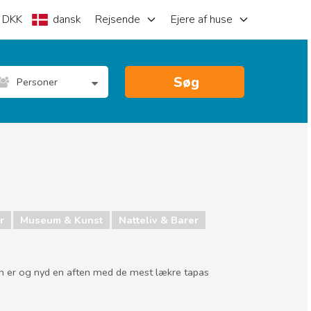
DKK
dansk
Rejsende
Ejere af huse
Søg
Personer
r
Museum & Kunst
Natteliv & Barer
anien er og nyd en aften med de mest lækre tapas