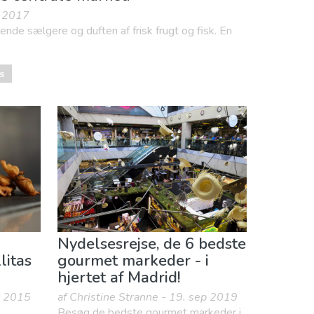
t 2017
nde sælgere og duften af frisk frugt og fisk. En
s
Nydelsesrejse, de 6 bedste
litas
gourmet markeder - i
hjertet af Madrid!
ec 2015
af Christine Stranne - 19. sep 2019
Besøg de bedste gourmet markeder i