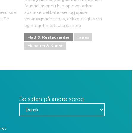
Madrid, hvor du kan opleve lækre
ve disse
spanske delikatesser og spise
. Se
velsmagende tapas, drikke et glas vin
og meget mere....Læs mere
Mad & Restauranter
Tapas
Museum & Kunst
Se siden på andre sprog
eret