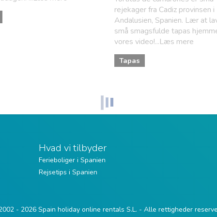
rejekager fra Cadiz provinsen i
Andalusien, Spanien. Lær at la
små smagsfulde tapas hjemme
vores video!...Læs mere
Tapas
Hvad vi tilbyder
Ferieboliger i Spanien
Rejsetips i Spanien
002 - 2026 Spain holiday online rentals S.L. - Alle rettigheder reserv