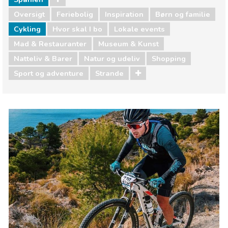
Oversigt
Feriebolig
Inspiration
Børn og familie
Cykling
Hvor skal I bo
Lokale events
Mad & Restauranter
Museum & Kunst
Natteliv & Barer
Natur og udeliv
Shopping
Sport og adventure
Strande
Spanien
Børn og familie
Hvor skal I bo
Lokale events
Mad & Restauranter
Museum & Kunst
Natteliv & Barer
Natur og udeliv
Shopping
Sport og adventure
Strande