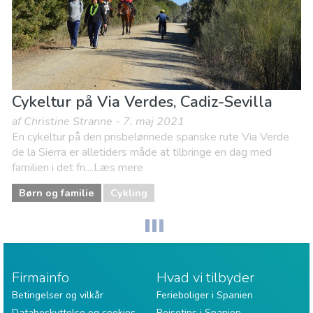
Cykeltur på Via Verdes, Cadiz-Sevilla
af Christine Stranne - 7. maj 2021
En cykeltur på den prisbelønnede spanske rute Via Verde
de la Sierra er alletiders måde at tilbringe en dag med
familien i det fri....Læs mere
Børn og familie
Cykling
Firmainfo
Hvad vi tilbyder
Betingelser og vilkår
Ferieboliger i Spanien
Databeskyttelse og cookies
Rejsetips i Spanien