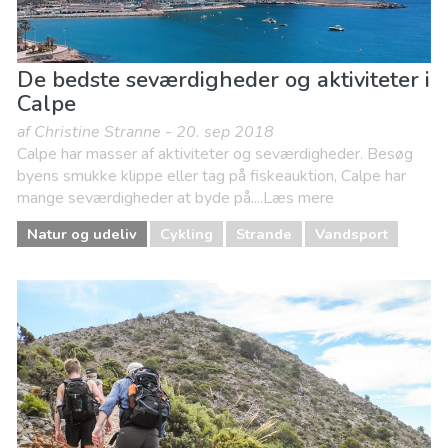
De bedste seværdigheder og aktiviteter i
Calpe
af Christine Stranne - 20. sep 2018
Calpe har masser af aktiviteter og seværdigheder. Besøg
byens smukke klippe eller tag på fiskeauktion, Calpe har
mange seværdigheder at byde på....Læs mere
Natur og udeliv
Cykling
Strande
Vandsport