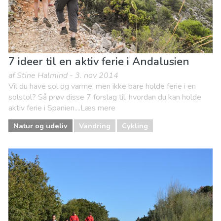
7 ideer til en aktiv ferie i Andalusien
af Stine Halmind - 3. nov 2014
Vil du have sol og varme, men ikke bare holde ferie i en
solstol? Så prøv disse 7 forslag til, hvordan du kan holde
aktiv ferie i Spanien....Læs mere
Natur og udeliv
Vandring
Cykling