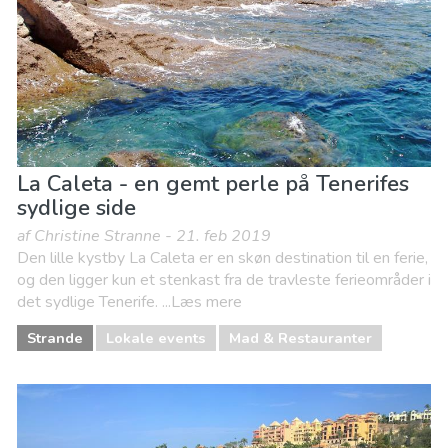
La Caleta - en gemt perle på Tenerifes
sydlige side
af Christine Stranne - 21. feb 2019
Den lille kystby La Caleta er en skøn destination til en ferie,
og den ligger kun et stenkast fra de travleste ferieområder i
det sydlige Tenerife. ...Læs mere
Strande
Lokale events
Mad & Restauranter