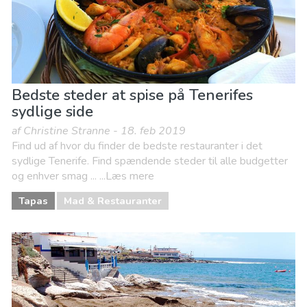
Bedste steder at spise på Tenerifes
sydlige side
af Christine Stranne - 18. feb 2019
Find ud af hvor du finder de bedste restauranter i det
sydlige Tenerife. Find spændende steder til alle budgetter
og enhver smag ... ...Læs mere
Tapas
Mad & Restauranter