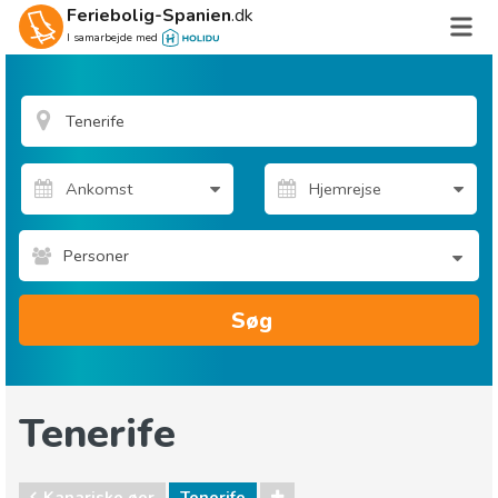
Feriebolig-Spanien
.dk
I samarbejde med
Personer
Søg
Tenerife
Kanariske øer
Tenerife