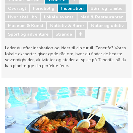
Oversigt
Feriebolig
Inspiration
Børn og familie
Hvor skal I bo
Lokale events
Mad & Restauranter
Museum & Kunst
Natteliv & Barer
Natur og udeliv
Sport og adventure
Strande
Leder du efter inspiration og ideer til din tur til Tenerife? Vores
lokale eksperter giver gode råd om, hvor du finder de bedste
seværdigheder, aktiviteter og steder at spise på Tenerife, så du
kan planlægge din perfekte ferie.
Kanariske øer
Tenerife
Børn og familie
Hvor skal I bo
Lokale events
Mad & Restauranter
Museum & Kunst
Natteliv & Barer
Natur og udeliv
Sport og adventure
Strande