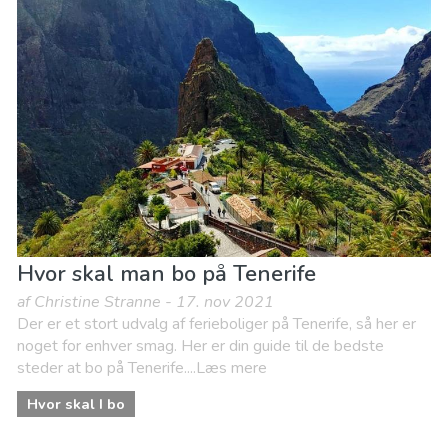
Hvor skal man bo på Tenerife
af Christine Stranne - 17. nov 2021
Der er et stort udvalg af ferieboliger på Tenerife, så her er
noget for enhver smag. Her er din guide til de bedste
steder at bo på Tenerife....Læs mere
Hvor skal I bo