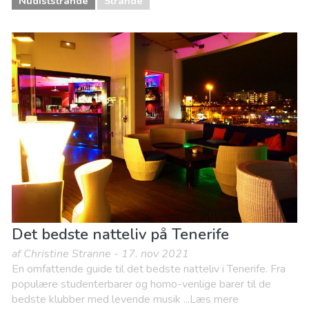
Nudiststrande
Strande
Det bedste natteliv på Tenerife
af Christine Stranne - 17. nov 2021
En omfattende guide til det bedste natteliv i Tenerife. Fra
populære studenterbarer og homo-venlige barer til de
bedste klubber med levende musik ...Læs mere