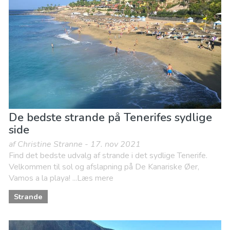
De bedste strande på Tenerifes sydlige
side
af Christine Stranne - 17. nov 2021
Find det bedste udvalg af strande i det sydlige Tenerife.
Velkommen til sol og afslapning på De Kanariske Øer,
Vamos a la playa! ...Læs mere
Strande