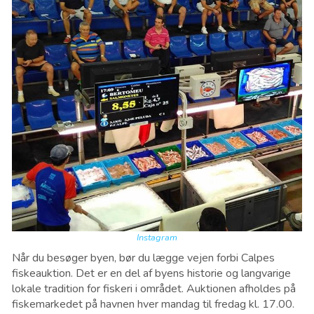
Instagram
Når du besøger byen, bør du lægge vejen forbi Calpes
fiskeauktion. Det er en del af byens historie og langvarige
lokale tradition for fiskeri i området. Auktionen afholdes på
fiskemarkedet på havnen hver mandag til fredag ​​kl. 17.00.