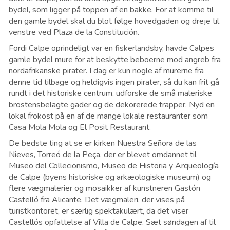
bydel, som ligger på toppen af ​​en bakke. For at komme til
den gamle bydel skal du blot følge hovedgaden og dreje til
venstre ved Plaza de la Constitución.
Fordi Calpe oprindeligt var en fiskerlandsby, havde Calpes
gamle bydel mure for at beskytte beboerne mod angreb fra
nordafrikanske pirater. I dag er kun nogle af murerne fra
denne tid tilbage og heldigvis ingen pirater, så du kan frit gå
rundt i det historiske centrum, udforske de små maleriske
brostensbelagte gader og de dekorerede trapper. Nyd en
lokal frokost på en af de mange lokale restauranter som
Casa Mola Mola og El Posit Restaurant.
De bedste ting at se er kirken Nuestra Señora de las
Nieves, Torreó de la Peça, der er blevet omdannet til
Museo del Collecionismo, Museo de Historia y Arqueología
de Calpe (byens historiske og arkæologiske museum) og
flere vægmalerier og mosaikker af kunstneren Gastón
Castelló fra Alicante. Det vægmaleri, der vises på
turistkontoret, er særlig spektakulært, da det viser
Castellós opfattelse af Villa de Calpe. Sæt søndagen af til