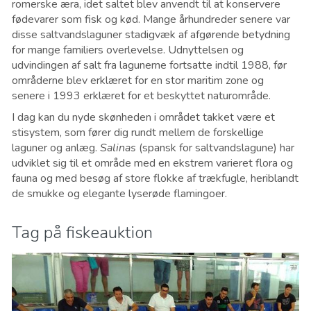
romerske æra, idet saltet blev anvendt til at konservere
fødevarer som fisk og kød. Mange århundreder senere var
disse saltvandslaguner stadigvæk af afgørende betydning
for mange familiers overlevelse. Udnyttelsen og
udvindingen af salt fra lagunerne fortsatte indtil 1988, før
områderne blev erklæret for en stor maritim zone og
senere i 1993 erklæret for et beskyttet naturområde.
I dag kan du nyde skønheden i området takket være et
stisystem, som fører dig rundt mellem de forskellige
laguner og anlæg.
Salinas
(spansk for saltvandslagune) har
udviklet sig til et område med en ekstrem varieret flora og
fauna og med besøg af store flokke af trækfugle, heriblandt
de smukke og elegante lyserøde flamingoer.
Tag på fiskeauktion