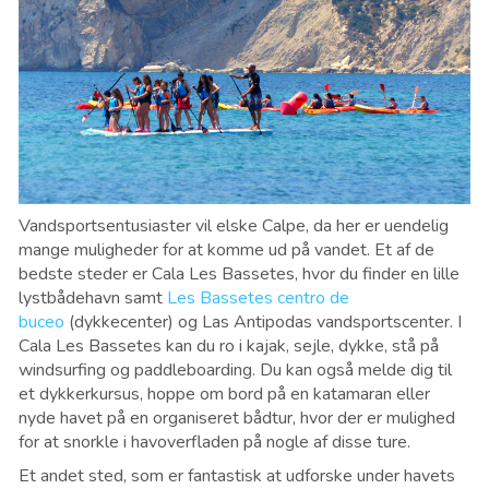
Vandsportsentusiaster vil elske Calpe, da her er uendelig
mange muligheder for at komme ud på vandet. Et af de
bedste steder er Cala Les Bassetes, hvor du finder en lille
lystbådehavn samt
Les Bassetes centro de
buceo
(dykkecenter) og Las Antipodas vandsportscenter. I
Cala Les Bassetes kan du ro i kajak, sejle, dykke, stå på
windsurfing og paddleboarding. Du kan også melde dig til
et dykkerkursus, hoppe om bord på en katamaran eller
nyde havet på en organiseret bådtur, hvor der er mulighed
for at snorkle i havoverfladen på nogle af disse ture.
Et andet sted, som er fantastisk at udforske under havets