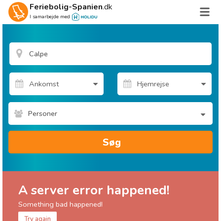
Feriebolig-Spanien
.dk
I samarbejde med
Personer
Søg
A server error happened!
Something bad happened!
Try again