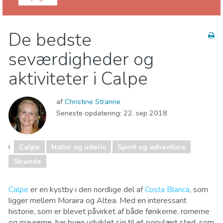
Alicante provins
Calpe
De bedste
Natur og udeliv
Sport og adventure
Strande
seværdigheder og
aktiviteter i Calpe
af
Christine Stranne
Seneste opdatering:
22. sep 2018
i
Calpe
Natur og udeliv
Sport og adventure
Strande
Calpe
er en kystby i den nordlige del af
​​Costa Blanca
, som
ligger mellem Moraira og Altea. Med en interessant
historie, som er blevet påvirket af både fønikerne, romerne
og maurerne, har byen udviklet sig til et populært sted, som