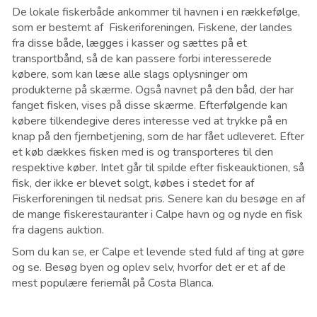
De lokale fiskerbåde ankommer til havnen i en rækkefølge,
som er bestemt af Fiskeriforeningen. Fiskene, der landes
fra disse både, lægges i kasser og sættes på et
transportbånd, så de kan passere forbi interesserede
købere, som kan læse alle slags oplysninger om
produkterne på skærme. Også navnet på den båd, der har
fanget fisken, vises på disse skærme. Efterfølgende kan
købere tilkendegive deres interesse ved at trykke på en
knap på den fjernbetjening, som de har fået udleveret. Efter
et køb dækkes fisken med is og transporteres til den
respektive køber. Intet går til spilde efter fiskeauktionen, så
fisk, der ikke er blevet solgt, købes i stedet for af
Fiskerforeningen til nedsat pris. Senere kan du besøge en af
de mange fiskerestauranter i Calpe havn og og nyde en fisk
fra dagens auktion.
Som du kan se, er Calpe et levende sted fuld af ting at gøre
og se. Besøg byen og oplev selv, hvorfor det er et af de
mest populære feriemål på Costa Blanca.