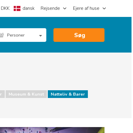
DKK
dansk
Rejsende
Ejere af huse
Søg
Personer
r
Museum & Kunst
Natteliv & Barer