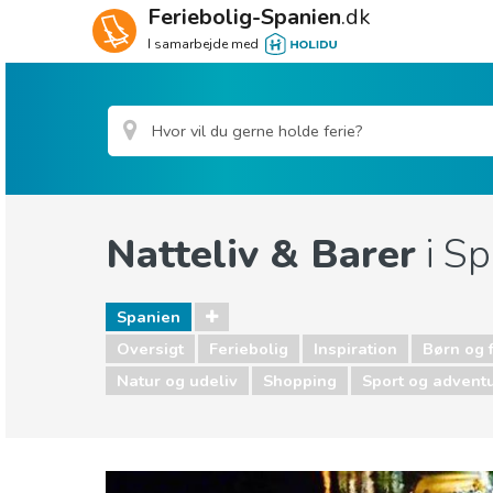
Feriebolig-Spanien
.dk
I samarbejde med
Natteliv & Barer
i Sp
Spanien
Oversigt
Feriebolig
Inspiration
Børn og 
Natur og udeliv
Shopping
Sport og advent
Spanien