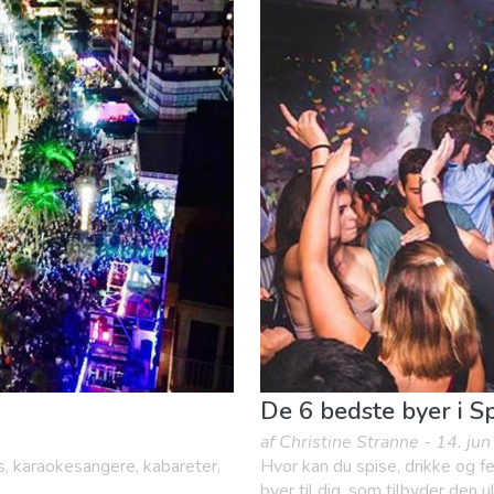
ts
Mad & Restauranter
Museum & Kunst
Natteliv & Bar
De 6 bedste byer i Sp
af Christine Stranne - 14. ju
s, karaokesangere, kabareter,
Hvor kan du spise, drikke og f
byer til dig, som tilbyder den