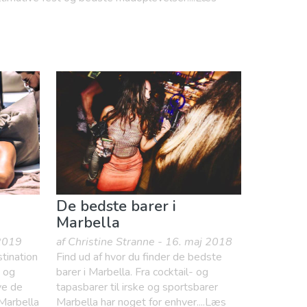
De bedste barer i
Marbella
 2019
af Christine Stranne - 16. maj 2018
tination
Find ud af hvor du finder de bedste
n og
barer i Marbella. Fra cocktail- og
ve de
tapasbarer til irske og sportsbarer
 Marbella
Marbella har noget for enhver....Læs