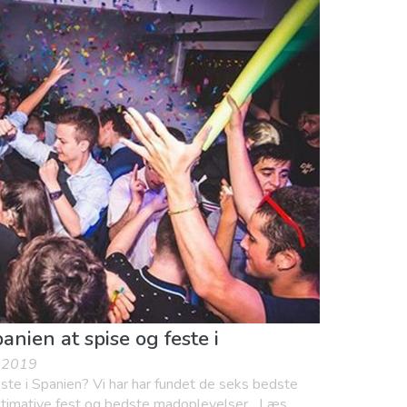
er
Natur og udeliv
Shopping
anien at spise og feste i
n 2019
este i Spanien? Vi har har fundet de seks bedste
 ultimative fest og bedste madoplevelser....Læs