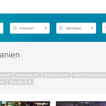
anien
familie
Hvor skal I bo
Lokale events
Mad & Restaurante
ure
Strande