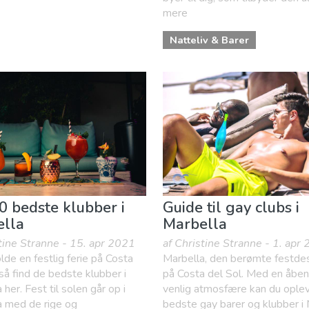
mere
Natteliv & Barer
0 bedste klubber i
Guide til gay clubs i
ella
Marbella
stine Stranne - 15. apr 2021
af Christine Stranne - 1. apr
olde en festlig ferie på Costa
Marbella, den berømte festdes
 så find de bedste klubber i
på Costa del Sol. Med en åbe
 her. Fest til solen går op i
venlig atmosfære kan du ople
a med de rige og
bedste gay barer og klubber i