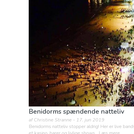
Børn og familie
Hvor skal I bo
Lokale even
Sport og adventure
Strande
Benidorms spændende natteliv
af Christine Stranne - 17. jun 2019
Benidorms natteliv stopper aldrig! Her er live band
et kasino, barer og livlige shows....Læs mere