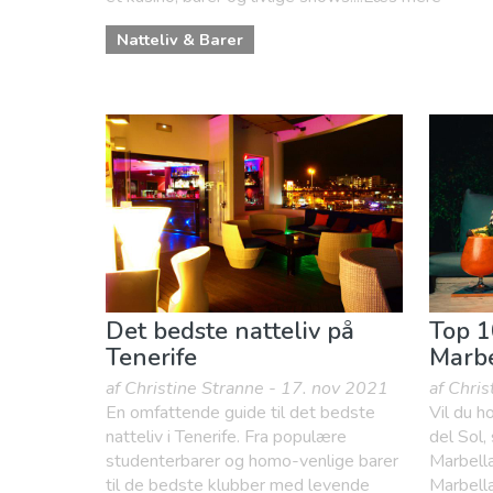
Natteliv & Barer
Det bedste natteliv på
Top 1
Tenerife
Marb
af Christine Stranne - 17. nov 2021
af Chri
En omfattende guide til det bedste
Vil du h
natteliv i Tenerife. Fra populære
del Sol,
studenterbarer og homo-venlige barer
Marbella
til de bedste klubber med levende
Marbell