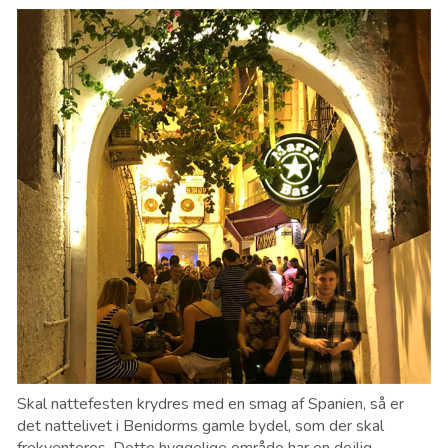
Skal nattefesten krydres med en smag af Spanien, så er
det nattelivet i Benidorms gamle bydel, som der skal