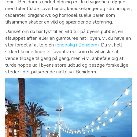
ferie. Benidorms underholdning er i fuld vigør hele døgnet
med talentfulde coverbands, karaokekonger og -dronninger,
cabareter, dragshows og homoseksuelle barer, som
tilsammen skaber en vild og spændende stemning.
Uanset om du har lyst til en vild tur på byens pubber, en
afslappet aften eller en glamourøs nat i byen, vil du have en
stor fordel af at leje en
feriebolig i Benidorm
. Du vil helt
sikkert kunne finde et favoritsted, som du vil ønske at
vende tilbage til gang på gang, men vi vil anbefale dig at
turde hoppe ud i byens store udbud og besøge forskellige
steder i det pulserende natteliv i Benidorm.