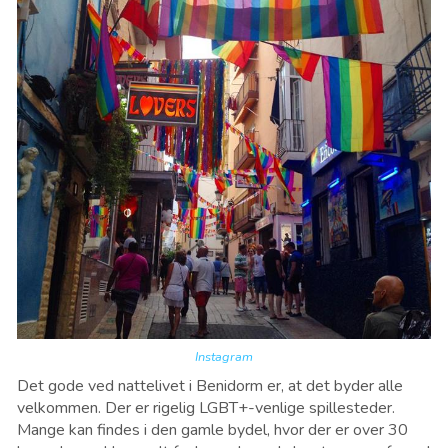
Instagram
Det gode ved nattelivet i Benidorm er, at det byder alle
velkommen. Der er rigelig LGBT+-venlige spillesteder.
Mange kan findes i den gamle bydel, hvor der er over 30