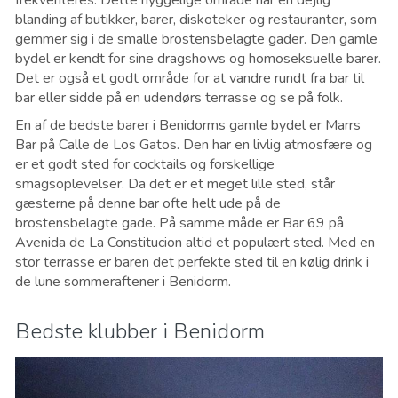
frekventeres. Dette hyggelige område har en dejlig
blanding af butikker, barer, diskoteker og restauranter, som
gemmer sig i de smalle brostensbelagte gader. Den gamle
bydel er kendt for sine dragshows og homoseksuelle barer.
Det er også et godt område for at vandre rundt fra bar til
bar eller sidde på en udendørs terrasse og se på folk.
En af de bedste barer i Benidorms gamle bydel er Marrs
Bar på Calle de Los Gatos. Den har en livlig atmosfære og
er et godt sted for cocktails og forskellige
smagsoplevelser. Da det er et meget lille sted, står
gæsterne på denne bar ofte helt ude på de
brostensbelagte gade. På samme måde er Bar 69 på
Avenida de La Constitucion altid et populært sted. Med en
stor terrasse er baren det perfekte sted til en kølig drink i
de lune sommeraftener i Benidorm
.
Bedste klubber i Benidorm