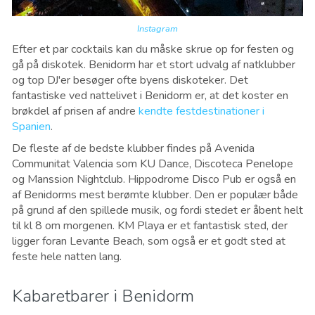
Instagram
Efter et par cocktails kan du måske skrue op for festen og
gå på diskotek. Benidorm har et stort udvalg af natklubber
og top DJ'er besøger ofte byens diskoteker. Det
fantastiske ved nattelivet i Benidorm er, at det koster en
brøkdel af prisen af andre
kendte festdestinationer i
Spanien
.
De fleste af de bedste klubber findes på Avenida
Communitat Valencia som KU Dance, Discoteca Penelope
og Manssion Nightclub. Hippodrome Disco Pub er også en
af ​​Benidorms mest berømte klubber. Den er populær både
på grund af den spillede musik, og fordi stedet er åbent helt
til kl 8 om morgenen. KM Playa er et fantastisk sted, der
ligger foran Levante Beach, som også er et godt sted at
feste hele natten lang
.
Kabaretbarer i Benidorm