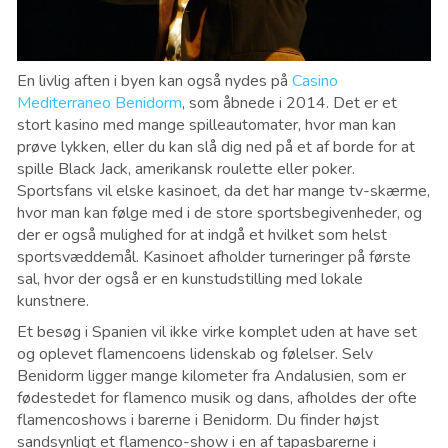
En livlig aften i byen kan også nydes på
Casino
Mediterraneo Benidorm
, som åbnede i 2014. Det er et
stort kasino med mange spilleautomater, hvor man kan
prøve lykken, eller du kan slå dig ned på et af ​​borde for at
spille Black Jack, amerikansk roulette eller poker.
Sportsfans vil elske kasinoet, da det har mange tv-skærme,
hvor man kan følge med i de store sportsbegivenheder, og
der er også mulighed for at indgå et hvilket som helst
sportsvæddemål. Kasinoet afholder turneringer på første
sal, hvor der også er en kunstudstilling med lokale
kunstnere.
Et besøg i Spanien vil ikke virke komplet uden at have set
og oplevet flamencoens lidenskab og følelser. Selv
Benidorm ligger mange kilometer fra Andalusien, som er
fødestedet for flamenco musik og dans, afholdes der ofte
flamencoshows i barerne i Benidorm. Du finder højst
sandsynligt et flamenco-show i en af ​​tapasbarerne i