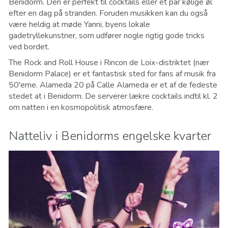
Benidorm. Den er perfekt til cocktails eller et par kølige øl
efter en dag på stranden. Foruden musikken kan du også
være heldig at møde Yanni, byens lokale
gadetryllekunstner, som udfører nogle rigtig gode tricks
ved bordet.
The Rock and Roll House i Rincon de Loix-distriktet (nær
Benidorm Palace) er et fantastisk sted for fans af musik fra
50'erne. Alameda 20 på Calle Alameda er et af de fedeste
stedet at i Benidorm. De serverer lækre cocktails indtil kl. 2
om natten i en kosmopolitisk atmosfære.
Natteliv i Benidorms engelske kvarter