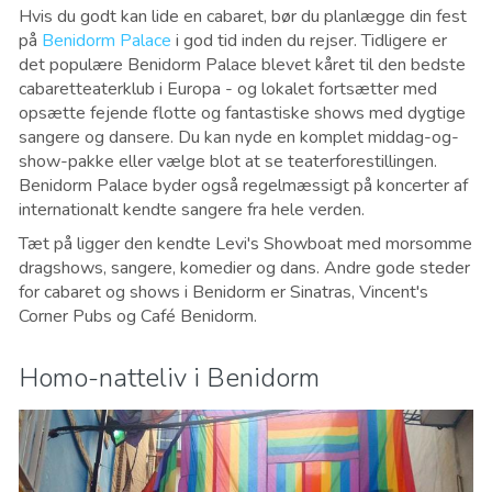
Hvis du godt kan lide en cabaret, bør du planlægge din fest
på
Benidorm Palace
i god tid inden du rejser. Tidligere er
det populære Benidorm Palace blevet kåret til den bedste
cabaretteaterklub i Europa - og lokalet fortsætter med
opsætte fejende flotte og fantastiske shows med dygtige
sangere og dansere. Du kan nyde en komplet middag-og-
show-pakke eller vælge blot at se teaterforestillingen.
Benidorm Palace byder også regelmæssigt på koncerter af
internationalt kendte sangere fra hele verden.
Tæt på ligger den kendte Levi's Showboat med morsomme
dragshows, sangere, komedier og dans. Andre gode steder
for cabaret og shows i Benidorm er Sinatras, Vincent's
Corner Pubs og Café Benidorm
.
Homo-natteliv i Benidorm