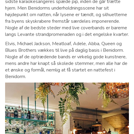
sidste karaokesangeres spæde pip, inden de går trætte
hjem. Men Benidorms underholdningsscene har sit
højdepunkt om natten, når lysene er tændt, og silhuetterne
fra byens skyskrabere fremstår særdeles imponerende.
Nogle af de bedste steder med live coverbands er barerne
langs Levante strandpromenaden og i det engelske kvarter.
Elvis, Michael Jackson, Meatloaf, Adele, Abba, Queen og
Blues Brothers vækkes til live på daglig basis i Benidorm.
Nogle af de optrædende bands er virkelig gode kunstnere,
mens andre har knapt så skolede stemmer, men alle har de
et ønske og formål, nemlig at få startet en nattefest i
Benidorm.