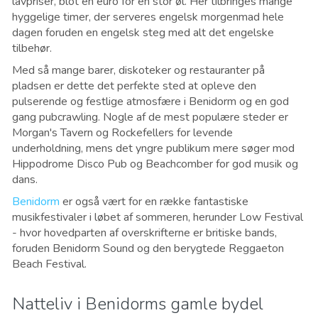
lavpriser, blot en euro for en stor øl. Her tilbringes mange
hyggelige timer, der serveres engelsk morgenmad hele
dagen foruden en engelsk steg med alt det engelske
tilbehør.
Med så mange barer, diskoteker og restauranter på
pladsen er dette det perfekte sted at opleve den
pulserende og festlige atmosfære i Benidorm og en god
gang pubcrawling. Nogle af de mest populære steder er
Morgan's Tavern og Rockefellers for levende
underholdning, mens det yngre publikum mere søger mod
Hippodrome Disco Pub og Beachcomber for god musik og
dans
.
Benidorm
er også vært for en række fantastiske
musikfestivaler i løbet af sommeren, herunder Low Festival
- hvor hovedparten af ​​overskrifterne er britiske bands,
foruden Benidorm Sound og den berygtede Reggaeton
Beach Festival.
Natteliv i Benidorms gamle bydel