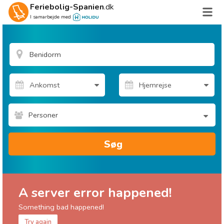
Feriebolig-Spanien
.dk
I samarbejde med
Personer
Søg
A server error happened!
Something bad happened!
Try again