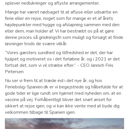
oplever nedlukninger og aflyste arrangementer.
Mange har været nødsaget til at aflyse eller udsætte en
ferie eller en rejse, noget som for mange er et af årets
højdepunkter med hygge og afslapning sammen med den
eller dem, man holder af. Vi har bestræbt os på at gøre
denne proces så gnidningsfri som muligt og forsøgt at finde
løsninger trods de svære vilkår.
”Vores gæsters sundhed og tilfredshed er det, der har
hjulpet og motiveret os i det forløbne år, og i 2021 er det
fortsat det, som vi vil stræbe efter.” - CEO Jannich Friis
Petersen
Nu ser vi frem til at træde ind i det nye år, og hos
Feriebolig-Spanien.dk er vi begejstrede og håbefulde for at
gode tider er lige rundt om hjørnet med nyheden om, at en
vaccine på vej. Forhåbentligt bliver det snart anset for
sikkert at rejse igen, og vi kan ikke vente med at byde dig
velkommen tilbage til Spanien igen.