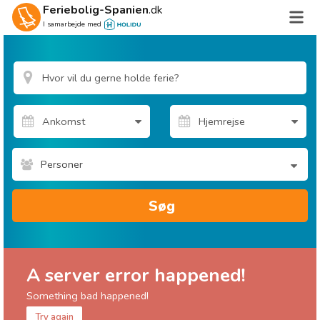
Feriebolig-Spanien
.dk
I samarbejde med
Personer
Søg
A server error happened!
Something bad happened!
Try again