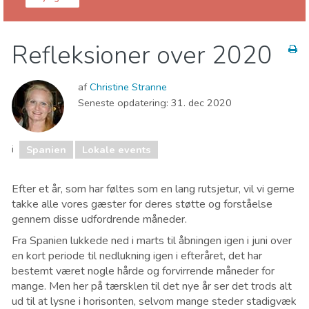
Spanien
Refleksioner over 2020
Børn og familie
Hvor skal I bo
Lokale events
Mad & Restauranter
Museum & Kunst
af
Christine Stranne
Natteliv & Barer
Natur og udeliv
Shopping
Seneste opdatering:
31. dec 2020
Sport og adventure
Strande
i
Spanien
Lokale events
Efter et år, som har føltes som en lang rutsjetur, vil vi gerne
takke alle vores gæster for deres støtte og forståelse
gennem disse udfordrende måneder.
Fra Spanien lukkede ned i marts til åbningen igen i juni over
en kort periode til nedlukning igen i efteråret, det har
bestemt været nogle hårde og forvirrende måneder for
mange. Men her på tærsklen til det nye år ser det trods alt
ud til at lysne i horisonten, selvom mange steder stadigvæk