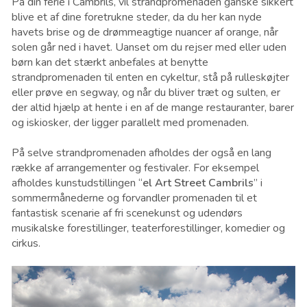
På din ferie i Cambrils, vil strandpromenaden ganske sikkert
blive et af ​​dine foretrukne steder, da du her kan nyde
havets brise og de drømmeagtige nuancer af orange, når
solen går ned i havet. Uanset om du rejser med eller uden
børn kan det stærkt anbefales at benytte
strandpromenaden til enten en cykeltur, stå på rulleskøjter
eller prøve en segway, og når du bliver træt og sulten, er
der altid hjælp at hente i en af de mange restauranter, barer
og iskiosker, der ligger parallelt med promenaden.
På selve strandpromenaden afholdes der også en lang
række af arrangementer og festivaler. For eksempel
afholdes kunstudstillingen “
el Art Street Cambrils
” i
sommermånederne og forvandler promenaden til et
fantastisk scenarie af fri scenekunst og udendørs
musikalske forestillinger, teaterforestillinger, komedier og
cirkus.