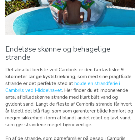
Endeløse skønne og behagelige
strande
Det absolut bedste ved Cambrils er den
fantastiske 9
kilometer lange kyststrækning
, som med sine pragtfulde
strande er det perfekte sted at
holde en strandferie i
Cambrils ved Middelhavet
. Her finder du et imponerende
antal af billedskønne strande med klart blåt vand og
gyldent sand. Langt de fleste af Cambrils strande får hvert
år tildelt det blå flag, som som garanterer både komfort og
megen sikkerhed i form af blandt andet roligt og lavt vand,
som gør strandene meget børnevenlige.
En af de strande, som børnefamilier på besøg i Cambrils