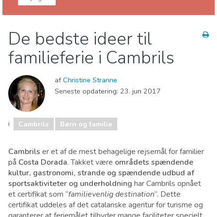
Tarragona provins
Cambrils
De bedste ideer til
Børn og familie
Lokale events
Museum & Kunst
familieferie i Cambrils
Natur og udeliv
Strande
af
Christine Stranne
Seneste opdatering:
23. jun 2017
i
Cambrils
Børn og familie
Cambrils
er et af ​​de mest behagelige rejsemål for familier
på
Costa Dorada
. Takket være
områdets spændende
kultur, gastronomi, strande og spændende udbud af
sportsaktiviteter og underholdning
har Cambrils opnået
et certifikat som “
familievenlig destination
”. Dette
certifikat uddeles af det catalanske agentur for turisme og
garanterer at feriemålet tilbyder mange faciliteter specielt