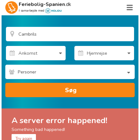
Feriebolig-Spanien
.dk
I samarbejde med
Personer
Søg
A server error happened!
Something bad happened!
Try again