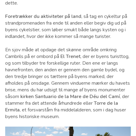
dette.
Foretrækker du aktiviteter på land
, så tag en cykeltur på
strandpromenaden fra ende til anden eller begiv dig ud på
byens cykelstier, som løber smukt både langs kysten og i
indlandet, hvor der ikke kommer så mange turister.
En sjov måde at opdage det skønne område omkring
Cambrils på er ombord på
El Trenet
, der er byens turisttog,
og som tilbyder tre forskellige ruter. Den ene er langs
havnefronten, den anden er gennem den gamle bydel, og
den tredje bringer os tættere på byens marked, der
afholdes på onsdage. Gennem vinduerne mærker du havets
brise, mens du har udsigt til mange af byens monumenter
såsom
kirken Santuario de la Mare de Déu del Camí
, der
stammer fra det attende århundrede eller
Torre de la
Ermita
, et forsvarstårn fra middelalderen, som i dag huser
byens historiske museum.