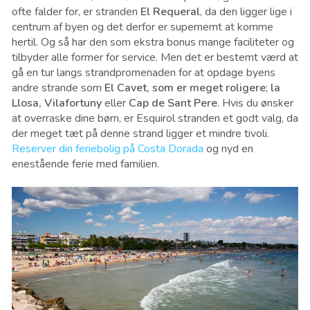
ofte falder for, er stranden
El Requeral
, da den ligger lige i
centrum af byen og det derfor er supernemt at komme
hertil. Og så har den som ekstra bonus mange faciliteter og
tilbyder alle former for service. Men det er bestemt værd at
gå en tur langs strandpromenaden for at opdage byens
andre strande som
El Cavet, som er meget roligere
;
la
Llosa, Vilafortuny
eller
Cap de Sant Pere
. Hvis du ønsker
at overraske dine børn, er Esquirol stranden et godt valg, da
der meget tæt på denne strand ligger et mindre tivoli.
Reserver din feriebolig på Costa Dorada
og nyd en
enestående ferie med familien.