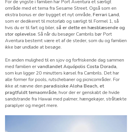
For de yngste i familien har Port Aventura et særligt
område med et tema fra Sesame Street. Også som en
ekstra bonus er der bygget et nyt område,
Ferrari Land
,
som er dedikeret til motorløb og særligt til Formel 1, så
hvis du er til fart og biler,
så er dette en hæsblæsende og
stor oplevelse
. Så når du besøger Cambrils bør Port
Aventura bestemt være et af de steder, som du og familien
ikke bør undlade at besøge.
En anden mulighed til en sjov og forfriskende dag sammen
med familien er
vandlandet Aquópolis Costa Dorada
,
som kun ligger 20 minutters kørsel fra Cambrils. Det har
alle former for pools, rutschebaner og picnicområder. For
ikke at nævne den
paradisiske Aloha Beach, et
pragtfuldt temaområde
, hvor der er genskabt de hvide
sandstrande fra Hawaii med palmer, hængekøjer, stråtækte
paraplyer og meget mere.