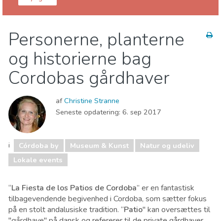
Córdoba provins
Córdoba by
Personerne, planterne
Lokale events
Museum & Kunst
Natur og udeliv
og historierne bag
Cordobas gårdhaver
af
Christine Stranne
Seneste opdatering:
6. sep 2017
i
Córdoba by
Museum & Kunst
Natur og udeliv
Lokale events
“
La Fiesta de los Patios de Cordoba
” er en fantastisk
tilbagevendende begivenhed i Cordoba, som sætter fokus
på en stolt andalusiske tradition. “
Patio
" kan oversættes til
"
gårdhave
" på dansk og refererer til de private gårdhaver,