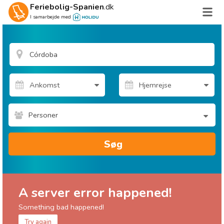
Feriebolig-Spanien
.dk
I samarbejde med
Personer
Søg
A server error happened!
Something bad happened!
Try again