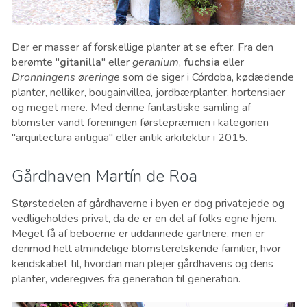
Der er masser af forskellige planter at se efter. Fra den
berømte "
gitanilla
" eller
geranium
,
fuchsia
eller
Dronningens øreringe
som de siger i Córdoba, kødædende
planter, nelliker, bougainvillea, jordbærplanter, hortensiaer
og meget mere. Med denne fantastiske samling af
blomster vandt foreningen førstepræmien i kategorien
"arquitectura antigua" eller antik arkitektur i 2015.
Gårdhaven Martín de Roa
Størstedelen af gårdhaverne i byen er dog privatejede og
vedligeholdes privat, da de er en del af folks egne hjem.
Meget få af beboerne er uddannede gartnere, men er
derimod helt almindelige blomsterelskende familier, hvor
kendskabet til, hvordan man plejer gårdhavens og dens
planter, videregives fra generation til generation.