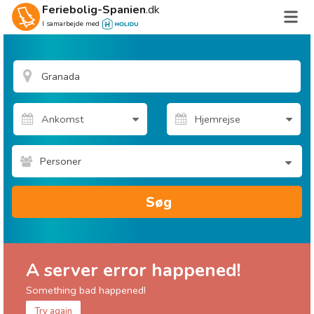
Feriebolig-Spanien
.dk
I samarbejde med
Personer
Søg
A server error happened!
Something bad happened!
Try again