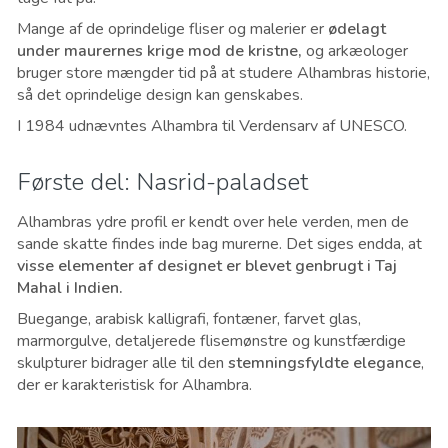
Mange af de oprindelige fliser og malerier er
ødelagt
under maurernes krige mod de kristne,
og arkæologer
bruger store mængder tid på at studere Alhambras historie,
så det oprindelige design kan genskabes.
I 1984 udnævntes Alhambra til Verdensarv af UNESCO.
Første del: Nasrid-paladset
Alhambras ydre profil er kendt over hele verden, men de
sande skatte findes inde bag murerne. Det siges endda, at
visse elementer af designet er blevet genbrugt i Taj
Mahal i Indien.
Buegange, arabisk kalligrafi, fontæner, farvet glas,
marmorgulve, detaljerede flisemønstre og kunstfærdige
skulpturer bidrager alle til den
stemningsfyldte elegance
,
der er karakteristisk for Alhambra.