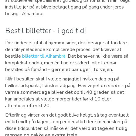
at studere en specialiseret guidebog på forhånd. I kan roligt
indstille jer på at blive betaget gang på gang under jeres
besøg i Alhambra.
Bestil billetter - i god tid!
Der findes et utal af hjemmesider, der forsøger at forklare
den tilsyneladende komplicerede proces, det kræver at
bestille
billetter til Alhambra
. Det behøver nu ikke være så
komplekst endda, men én ting er sikkert: billetter bør
bestilles på forhånd -
gerne et par uger i forvejen
.
Når I bestiller, skal I vælge nøjagtigt hvilken dag og på
hvilket tidspunkt, I ønsker adgang. Hav vejret
in mente
-
på
varme sommerdage bliver det op til 40 grader
, så det
kan anbefales at vælge morgentider før kl 10 eller
aftentider efter kl 20.
Efterår og vinter kan det godt blive køligt, så tag eventuelt
en tid midt på dagen - dog er der altid flere mennesker på
disse tidspunkter, så måske er det
værd at tage en tidlig
morgen og pakke en ekstra trøje
.