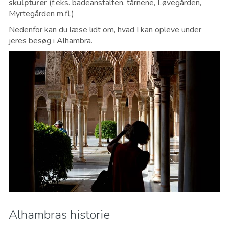
skulpturer
(f.eks. badeanstalten, tårnene, Løvegården,
Myrtegården m.fl.)
Nedenfor kan du læse lidt om, hvad I kan opleve under
jeres besøg i Alhambra.
Alhambras historie