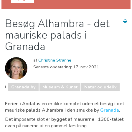
Granada provins
Granada by
Besøg Alhambra - det
Lokale events
Museum & Kunst
Natur og udeliv
mauriske palads i
Sport og adventure
Granada
af
Christine Stranne
Seneste opdatering:
17. nov 2021
i
Granada by
Museum & Kunst
Natur og udeliv
Ferien i Andalusien er ikke komplet uden et besøg i det
mauriske palads Alhambra i den smukke by
Granada
.
Det imposante slot er
bygget af maurerne i 1300-tallet
,
oven på ruinerne af en gammel fæstning.