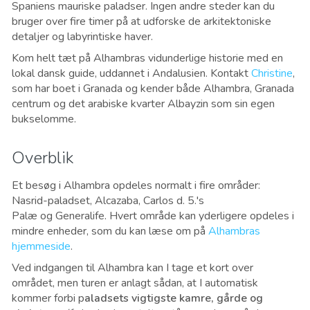
Spaniens mauriske paladser. Ingen andre steder kan du
bruger over fire timer på at udforske de arkitektoniske
detaljer og labyrintiske haver.
Kom helt tæt på Alhambras vidunderlige historie med en
lokal dansk guide, uddannet i Andalusien. Kontakt
Christine
,
som har boet i Granada og kender både Alhambra, Granada
centrum og det arabiske kvarter Albayzin som sin egen
bukselomme.
Overblik
Et besøg i Alhambra opdeles normalt i fire områder
:
Nasrid-paladset, Alcazaba, Carlos d. 5.'s
Palæ og Generalife. Hvert område kan yderligere opdeles i
mindre enheder, som du kan læse om på
Alhambras
hjemmeside
.
Ved indgangen til Alhambra kan I tage et kort over
området, men turen er anlagt sådan, at I automatisk
kommer forbi p
aladsets vigtigste kamre, gårde og