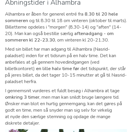
Åbningstider i Alhambra
Alhambra er åben for generel entré fra
8.30 til 20 hele
sommeren
og til 8.30 til 18 om vinteren (oktober til marts).
Billetterne opdeles i "morgen" (8.30-14) og "aften" (14-
20). Man kan også bestille særlig
aftenadgang - om
sommeren kl 22-23.30
, om vinteren kl 20-21.30.
Med sin billet har man adgang til Alhambra (Nasrid-
paladset) inden for et tidsrum på en halv time. Det kan
anbefales at gå gennem hovedindgangen (ved
billetkontoret)
en lille halv time før
det tidspunkt, der står
på jeres billet, da det tager 10-15 minutter at gå til Nasrid-
paladset herfra.
I gennemsnit vurderes et fuldt besøg i Alhambra at tage
omkring 3 timer
, men man kan snildt bruge længere tid.
Ønsker man blot en hurtig gennemgang, kan det gøres på
godt en time, men så snyder man sig selv for virkelig
at
nyde den særlige stemning og
opdage de mange
diskrete detaljer.