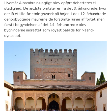
Hvornår Alhambra
nøjagtigt
blev opført debatteres til
stadighed. De ældste omtaler er fra det 9. århundrede, hvor
der lå et lille
fæstningsværk
på højen. I det 12. århundrede
genopbyggede maurerne de forsømte ruiner af fortet, men
først i begyndelsen af det
14. århundrede
blev
bygningerne indrettet som
royalt palad
s for Nasrid-
dynastiet.