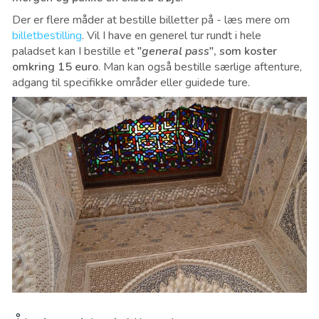
Der er flere måder at bestille billetter på - læs mere om
billetbestilling
. Vil I have en generel tur rundt i hele
paladset kan I bestille et
"
general pass
", som koster
omkring 15 euro
. Man kan også bestille særlige aftenture,
adgang til specifikke områder eller guidede ture.