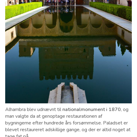
Alhambra blev udnævnt til
nationalmonument i 1870
, og
man valgte da at genoptage r
estaurationen af
bygningerne
efter hundrede års forsømmelse.
Paladset er
blevet restaureret adskillige gange, og der er altid noget at
tage fat på.