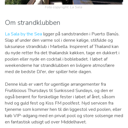
Foto copyright: La Sala
Om strandklubben
La Sala by the Sea
ligger på sandstranden i Puerto Banús.
Slap af under den varme sol i denne kølige, stilfulde og
luksuriøse strandklub i Marbella. Inspireret af Thailand kan
du nyde retter fra det thailandsk køkken, tage en dukkert i
poolen eller nyde en cocktail i boblebadet. I løbet af
weekenderne har strandklubben en livligere atmosfære
med de bedste DJ'er, der spiller hele dagen.
Denne klub er vært for ugentlige arrangementer fra
Fruitilicious Thursdays til Sunkissed Sundays, og den er
også berømt for forskellige fester i løbet af året, såsom
hvid og guld fest og Kiss FM poolfest. Nyd servicen fra
tjenerne som kommer hen til din liggestol ved poolen, eller
køb VIP-adgang med en privat pool og store solsenge med
en fantastisk udsigt ud over Middelhavet.