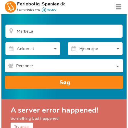
Feriebolig-Spanien
.dk
I samarbejde med
Personer
Søg
A server error happened!
Something bad happened!
Try again