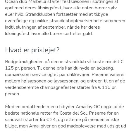
Ocean club Marbella starter festsæsonen i slutningen af ​​
april med deres åbningsfest, hvor alle enten bærer sølv
eller hvid. Strandklubben fortsætter med at tilbyde
overdådige og unikke strandkluboplevelser hele sommeren
indtil slutningen af ​​september, når de har deres
lukningsfest, hvor alle bærer sort eller guld.
Hvad er prislejet?
Budgetmuligheden på denne strandklub vil koste mindst €
125 pr. person. Til denne pris kan du nyde en solseng,
opmærksom service og et par drikkevarer. Priserne varierer
mellem højsæsonen og lavsæsonen, og entreen til en af de
​​verdensberømte champagnefester starter fra € 110 pr.
person.
Med en omfattende menu tilbyder Amai by OC nogle af de
bedste nationale retter fra Costa del Sol. Priserne for en
sandwich starter fra € 24, og retterne på menuen er ikke
billige, men Amai giver en god madoplevelse med udsigt ud