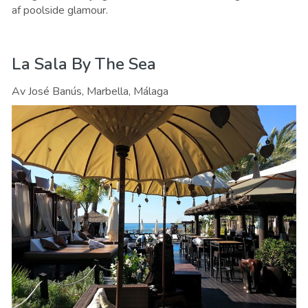
af ​​poolside glamour.
La Sala By The Sea
Av José Banús, Marbella, Málaga