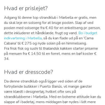
Hvad er prislejet?
Adgang til denne top strandklub i Marbella er gratis, men
du skal leje en solseng for at bruge poolen. Slap af ved
poolen med solsenge fra € 40 for en enkeltseng pr. person,
dette inkluderer et håndklæde, frugt og vand.
Bo i budget
indkvartering i Marbella
, så du kan flade ud på en 'Cama
Cabana' til € 275 og nyde solen på en himmelseng.
Fra frisk fisk og sushi til thailandsk køkken starter priserne
på menuen fra € 14,50 til en forret, mens en bøf koster €
34.
Hvad er dresscode?
Da denne strandklub også ligger ved siden af ​​de
fortryllende butikker i Puerto Banús, vil mange gæster
være klædt i designertøj, hvilket ofte ses på
strandklubberne i Marbella. Med en boheme attitude kan du
slappe af i badetøj, mens middagen bør nydes i lidt mere