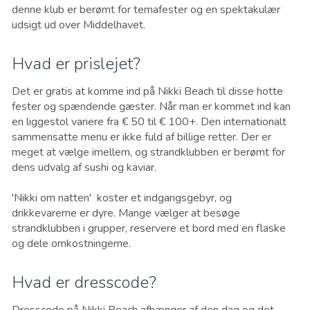
denne klub er berømt for temafester og en spektakulær
udsigt ud over Middelhavet.
Hvad er prislejet?
Det er gratis at komme ind på Nikki Beach til disse hotte
fester og spændende gæster. Når man er kommet ind kan
en liggestol variere fra € 50 til € 100+. Den internationalt
sammensatte menu er ikke fuld af billige retter. Der er
meget at vælge imellem, og strandklubben er berømt for
dens udvalg af sushi og kaviar.
'Nikki om natten' koster et indgangsgebyr, og
drikkevarerne er dyre. Mange vælger at besøge
strandklubben i grupper, reservere et bord med en flaske
og dele omkostningerne.
Hvad er dresscode?
Dresscode på Nikki Beach afhænger af den dag og det