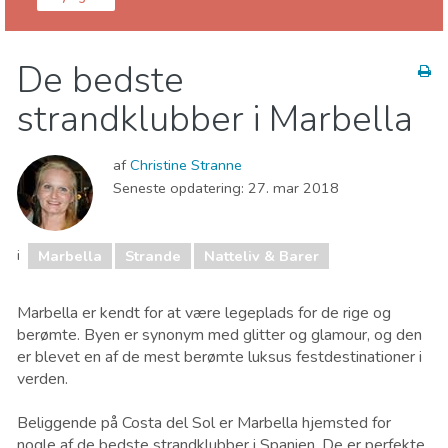
Málaga provins
Marbella
De bedste
Lokale events
Natteliv & Barer
strandklubber i Marbella
Sport og adventure
Strande
af
Christine Stranne
Seneste opdatering:
27. mar 2018
i
Marbella
Strande
Natteliv & Barer
Marbella er kendt for at være legeplads for de rige og
berømte. Byen er synonym med glitter og glamour, og den
er blevet en af de mest berømte luksus festdestinationer i
verden.
Beliggende på Costa del Sol er Marbella hjemsted for
nogle af de bedste strandklubber i Spanien. De er perfekte