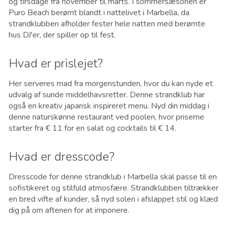
og tirsdage fra november til marts. I sommersæsonen er
Puro Beach berømt blandt i nattelivet i Marbella, da
strandklubben afholder fester hele natten med berømte
hus DJ'er, der spiller op til fest.
Hvad er prislejet?
Her serveres mad fra morgenstunden, hvor du kan nyde et
udvalg af sunde middelhavsretter. Denne strandklub har
også en kreativ japansk inspireret menu. Nyd din middag i
denne naturskønne restaurant ved poolen, hvor priserne
starter fra € 11 for en salat og cocktails til € 14.
Hvad er dresscode?
Dresscode for denne strandklub i Marbella skal passe til en
sofistikeret og stilfuld atmosfære. Strandklubben tiltrækker
en bred vifte af kunder, så nyd solen i afslappet stil og klæd
dig på om aftenen for at imponere.