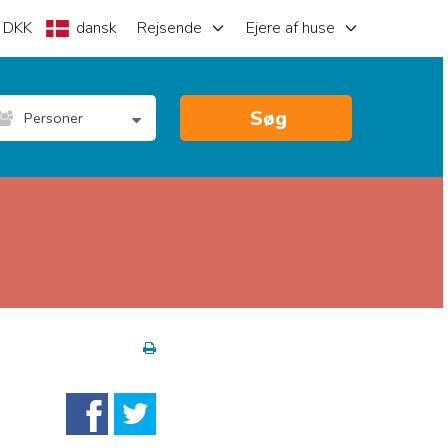
DKK
dansk
Rejsende
Ejere af huse
Søg
Personer