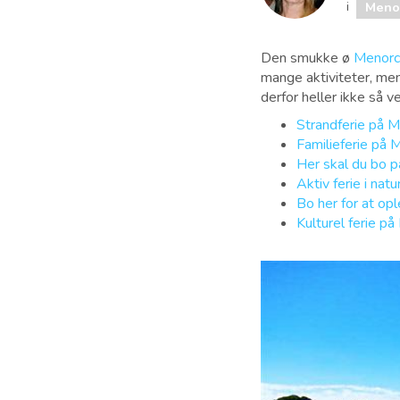
i
Meno
Den smukke ø
Menorc
mange aktiviteter, me
derfor heller ikke så v
Strandferie på 
Familieferie på 
Her skal du bo p
Aktiv ferie i na
Bo her for at op
Kulturel ferie p