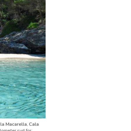
la Macarella
,
Cala
lometer syd for