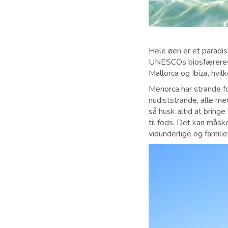
Hele øen er et paradis
UNESCOs biosfærereser
Mallorca og Ibiza, hvi
Menorca har strande f
nudiststrande, alle me
så husk altid at bring
til fods. Det kan måsk
vidunderlige og famili