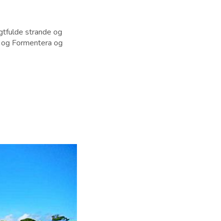
agtfulde strande og
a og Formentera og