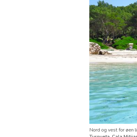
Nord og vest for øen 
Turqueta
,
Cala Mitija