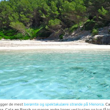
ligger de mest
berømte og spektakulære strande på Menorca
.
Ca
na
,
Cala en Bosch
og mange andre ligger ved kysten og kun få ki