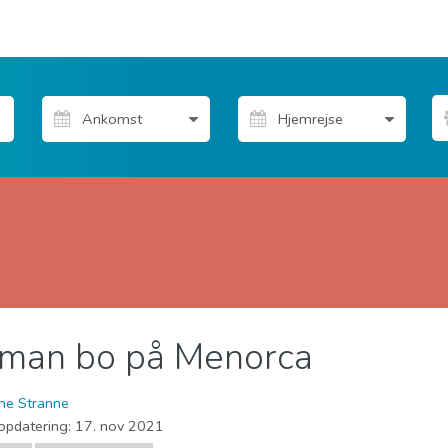
 man bo på Menorca
deliv
Strande
ine Stranne
opdatering:
17. nov 2021