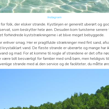
Instagram
 for folk, der elsker strande. Kystlinjen er generelt uberørt og g
vat, som beskytter hele øen. Desuden kom turisterne senere ti
lket forhindrede kyststrækningerne i at blive meget bebyggede.
or enhver smag. Her er pragtfulde strækninger med fint sand, af
d krystalklart vand. De fleste strande er uberørte og mange har ik
e vand og mad. For at komme til nogle af strandene er det ofte nød
e være lidt besværligt for familier med små børn, men heldigvis t
evenlige strande med al den service og de faciliteter, du måtte øn