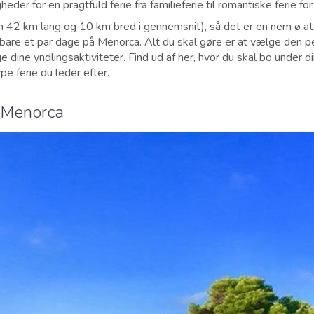
eder for en pragtfuld ferie fra familieferie til romantiske ferie for
(kun 42 km lang og 10 km bred i gennemsnit), så det er en nem ø at
bare et par dage på Menorca. Alt du skal gøre er at vælge den pe
e dine yndlingsaktiviteter. Find ud af her, hvor du skal bo under d
pe ferie du leder efter.
å Menorca