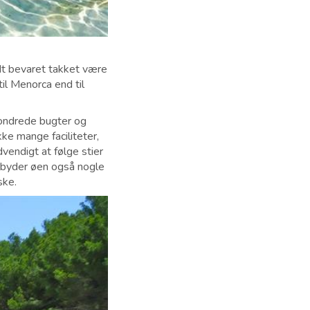
odt bevaret takket være
l Menorca end til
sondrede bugter og
ke mange faciliteter,
vendigt at følge stier
ilbyder øen også nogle
ske.