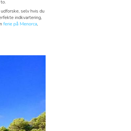
 to.
 udforske, selv hvis du
rfekte indkvartering,
in
ferie på Menorca
,