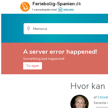
Feriebolig-Spanien
.dk
I samarbejde med
A server error happened!
Something bad happened!
Try again
Baleariske Øer
Menorca
Hvor kan
Hvor skal I bo
Museum & Kunst
Natur og u
af
Christ
Seneste 