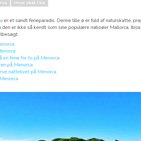
rca
Hvor skal I bo
a
er et sandt ferieparadis. Denne lille ø er fuld af naturskatte, pr
n den er ikke så kendt som sine populære naboøer Mallorca, Ibiz
elbesøgt.
Menorca
Menorca
å en ferie for to på Menorca
turen på Menorca
leve nattelivet på Menorca
å Menorca