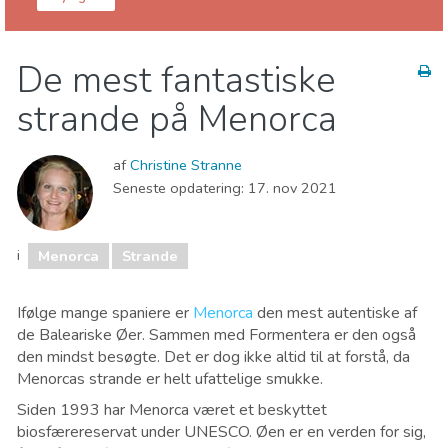
Baleariske Øer
Menorca
De mest fantastiske
Hvor skal I bo
Museum & Kunst
Natur og udeliv
strande på Menorca
Strande
af
Christine Stranne
Seneste opdatering:
17. nov 2021
i
Menorca
Strande
Ifølge mange spaniere er
Menorca
den mest autentiske af
de Baleariske Øer. Sammen med Formentera er den også
den mindst besøgte. Det er dog ikke altid til at forstå, da
Menorcas strande er helt ufattelige smukke.
Siden 1993 har Menorca været et beskyttet
biosfærereservat under UNESCO. Øen er en verden for sig,