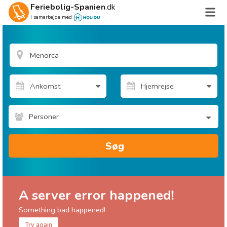
Feriebolig-Spanien
.dk
I samarbejde med
Personer
Søg
A server error happened!
Something bad happened!
Try again