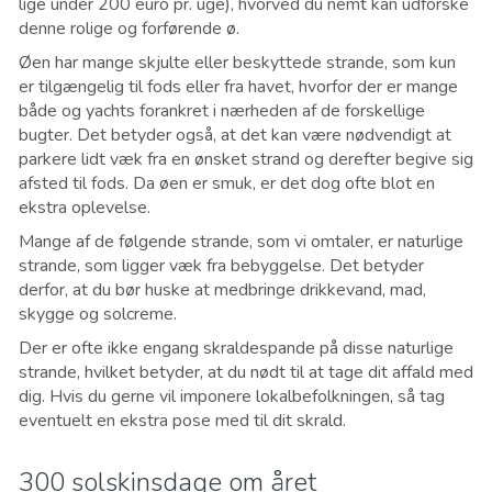
lige under 200 euro pr. uge), hvorved du nemt kan udforske
denne rolige og forførende ø.
Øen har mange skjulte eller beskyttede strande, som kun
er tilgængelig til fods eller fra havet, hvorfor der er mange
både og yachts forankret i nærheden af de forskellige
bugter. Det betyder også, at det kan være nødvendigt at
parkere lidt væk fra en ønsket strand og derefter begive sig
afsted til fods. Da øen er smuk, er det dog ofte blot en
ekstra oplevelse.
Mange af de følgende strande, som vi omtaler, er naturlige
strande, som ligger væk fra bebyggelse. Det betyder
derfor, at du bør huske at medbringe drikkevand, mad,
skygge og solcreme.
Der er ofte ikke engang skraldespande på disse naturlige
strande, hvilket betyder, at du nødt til at tage dit affald med
dig. Hvis du gerne vil imponere lokalbefolkningen, så tag
eventuelt en ekstra pose med til dit skrald.
300 solskinsdage om året