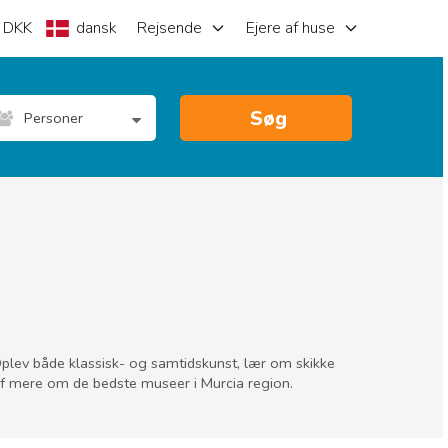
DKK
dansk
Rejsende
Ejere af huse
Søg
Personer
Oplev både klassisk- og samtidskunst, lær om skikke
af mere om de bedste museer i Murcia region.