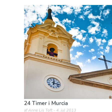
Spanien
Murcia region
Museum & Kunst
24 Timer i Murcia
af Anne Lis Toft - 4. jul 2013