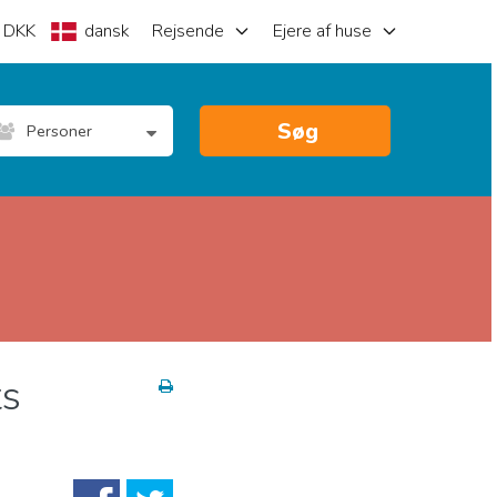
DKK
dansk
Rejsende
Ejere af huse
Søg
Personer
ts