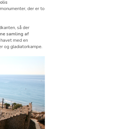
olis
e monumenter, der er to
dkanten, så der
nne samling af
a havet med en
ter og gladiatorkampe.