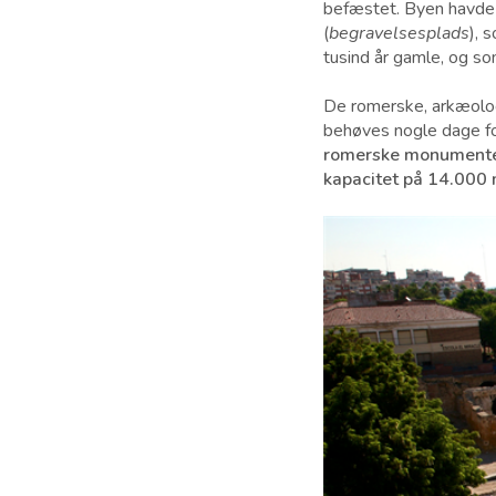
befæstet. Byen havde
(
begravelsesplads
), 
tusind år gamle, og so
De romerske, arkæologi
behøves nogle dage for
romerske monument
kapacitet på 14.000