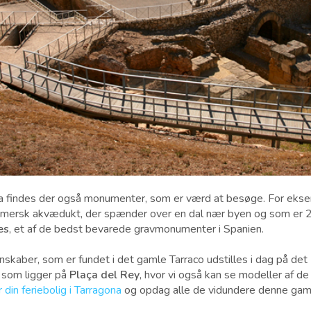
gona findes der også monumenter, som er værd at besøge. For eks
romersk akvædukt, der spænder over en dal nær byen og som er 27
es
, et af ​​de bedst bevarede gravmonumenter i Spanien.
skaber, som er fundet i det gamle Tarraco udstilles i dag på det
, som ligger på
Plaça del Rey
, hvor vi også kan se modeller af de
din feriebolig i Tarragona
og opdag alle de vidundere denne gam