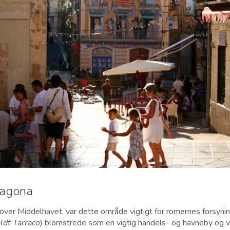
ragona
ver Middelhavet, var dette område vigtigt for romernes forsyning
ldt Tarraco
) blomstrede som en vigtig handels- og havneby og v