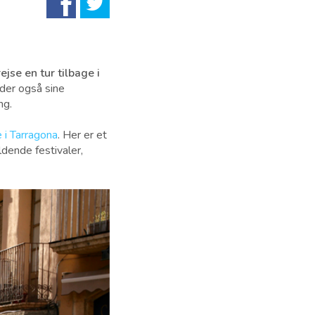
jse en tur tilbage i
yder også sine
ng.
e i Tarragona
. Her er et
ldende festivaler,