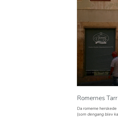
Romernes Tar
Da romerne herskede o
(
som dengang blev ka