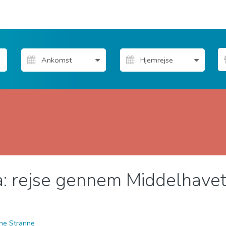
: rejse gennem Middelhave
udeliv
Strande
ine Stranne