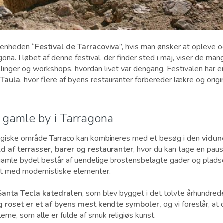
venheden “
Festival de Tarracoviva
”, hvis man ønsker at opleve 
gona. I løbet af denne festival, der finder sted i maj, viser de man
llinger og workshops, hvordan livet var dengang. Festivalen har 
 Taula
, hvor flere af byens restauranter forbereder lækre og origin
n gamle by i Tarragona
ogiske område Tarraco kan kombineres med et besøg i den
vidun
d af terrasser, barer og restauranter
, hvor du kan tage en pause
 gamle bydel består af uendelige brostensbelagte gader og plads
lsat med modernistiske elementer.
Santa Tecla katedralen
, som blev bygget i det tolvte århundre
 roset er et af byens mest kendte symboler,
og vi foreslår, at
erne, som alle er fulde af smuk religiøs kunst.