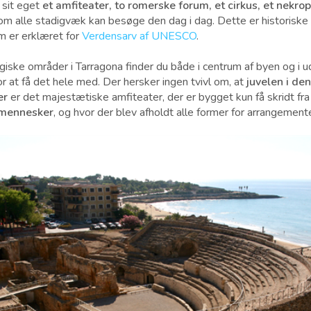
 sit eget
et amfiteater, to romerske forum, et cirkus, et nekrop
som alle stadigvæk kan besøge den dag i dag. Dette er historisk
m er erklæret for
Verdensarv af UNESCO
.
ske områder i Tarragona finder du både i centrum af byen og i u
 at få det hele med. Der hersker ingen tvivl om, at
juvelen i de
er
er det majestætiske amfiteater, der er bygget kun få skridt fr
 mennesker
, og hvor der blev afholdt alle former for arrangemen