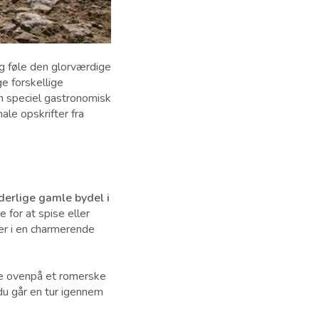
og føle den glorværdige
ge forskellige
en speciel gastronomisk
ale opskrifter fra
derlige gamle bydel i
 for at spise eller
er i en charmerende
de ovenpå et romerske
 du går en tur igennem