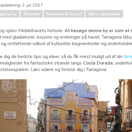
opdatering:
2. jul 2017
agona by
Strande
Museum & Kunst
Børn og familie
og oplev Middelhavets historie.
At besøge denne by er som at re
d med gladiatorer, kejsere og erobringer på havet. Tarragona tilb
 og omfattende udbud af kulturelle begivenheder og underholdni
give dig de bedste tips og ideer, så du får mest muligt ud af din
feri
muligheder fra fantastiske strande langs
Costa Dorada
, underho
ystelsesparker. Læs videre og forelsk dig i Tarragona: