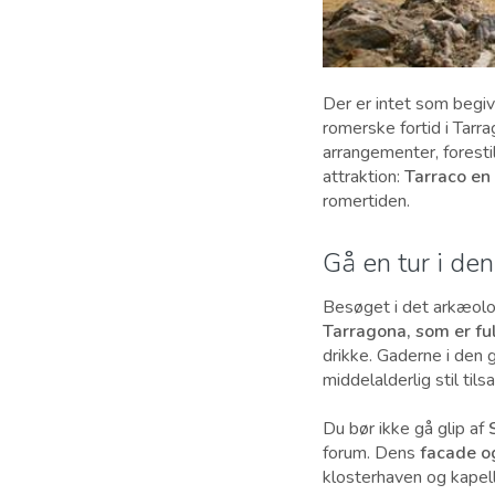
Der er intet som begi
romerske fortid i Tarra
arrangementer, foresti
attraktion:
Tarraco en
romertiden.
Gå en tur i de
Besøget i det arkæol
Tarragona, som er ful
drikke. Gaderne i den
middelalderlig stil ti
Du bør ikke gå glip af
forum. Dens
facade og
klosterhaven og kapell