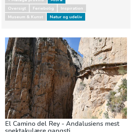
Oversigt
Feriebolig
Inspiration
Museum & Kunst
Natur og udeliv
Málaga provins
Alora
Museum & Kunst
Natur og udeliv
El Camino del Rey - Andalusiens mest
spektakulære gangsti