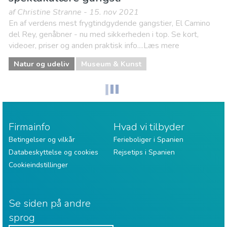
af Christine Stranne - 15. nov 2021
En af verdens mest frygtindgydende gangstier, El Camino
del Rey, genåbner - nu med sikkerheden i top. Se kort,
videoer, priser og anden praktisk info....Læs mere
Natur og udeliv
Museum & Kunst
Firmainfo
Hvad vi tilbyder
Betingelser og vilkår
Ferieboliger i Spanien
Databeskyttelse og cookies
Rejsetips i Spanien
Cookieindstillinger
Se siden på andre
sprog