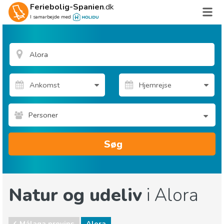
Feriebolig-Spanien
.dk
I samarbejde med
Personer
Søg
Natur og udeliv
i Alora
Málaga provins
Alora