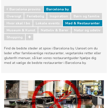
Barcelona provins
Barcelona by
Oversigt
Feriebolig
Inspiration
Børn og familie
Hvor skal I bo
Lokale events
Mad & Restauranter
Museum & Kunst
Natteliv & Barer
Natur og udeliv
Shopping
Find de bedste steder at spise i Barcelona by. Uanset om du
leder efter familievenlige restauranter, vegetariske retter eller
glutenfri menuer, så kan vores restaurantguider hjælpe dig
med at vælge de bedste restauranter i Barcelona by.
Barcelona provins
Barcelona by
Børn og familie
Hvor skal I bo
Lokale events
Mad & Restauranter
Museum & Kunst
Natteliv & Barer
Natur og udeliv
Shopping