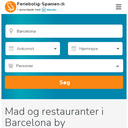
Feriebolig-Spanien
.dk
I samarbejde med
Personer
Søg
Mad og restauranter i
Barcelona by