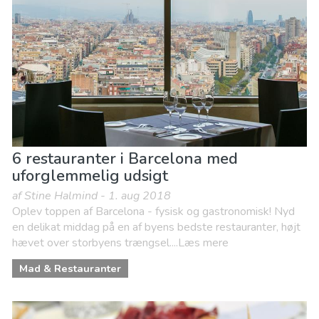
6 restauranter i Barcelona med
uforglemmelig udsigt
af Stine Halmind - 1. aug 2018
Oplev toppen af Barcelona - fysisk og gastronomisk! Nyd
en delikat middag på en af byens bedste restauranter, højt
hævet over storbyens trængsel....Læs mere
Mad & Restauranter