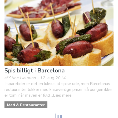
Spis billigt i Barcelona
af Stine Halmind - 12. aug 2014
I sparetider er det en luksus at spise ude, men Barcelonas
restauranter lokker med krisevenlige priser, så pungen ikke
er tom, når maven er fuld....Læs mere
Mad & Restauranter