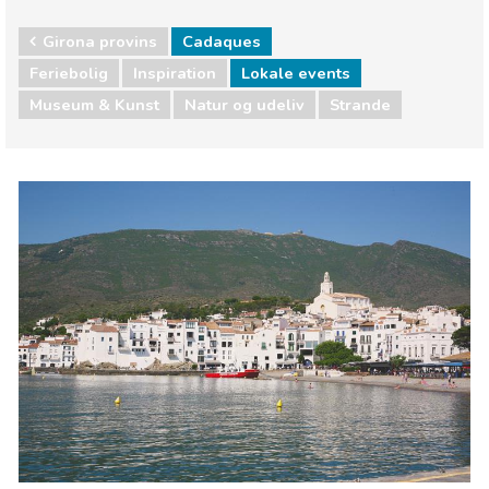
Girona provins
Cadaques
Feriebolig
Inspiration
Lokale events
Museum & Kunst
Natur og udeliv
Strande
Girona provins
Cadaques
Lokale events
Museum & Kunst
Natur og udeliv
Strande