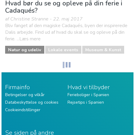
Hvad bør du se og opleve på din ferie i
Cadaqués?
af Christine Stranne - 22. maj 2017
Bliv fanget af den magiske Cadaqués, byen der inspirerede
Dalis arbejde. Find ud af hvad du skal se og opleve på din
ferie. ...Læs mere
Natur og udeliv
Lokale events
Museum & Kunst
Firmainfo
Hvad vi tilbyder
Betingelser og vilkår
Ferieboliger i Spanien
Databeskyttelse og cookies
Rejsetips i Spanien
Cookieindstillinger
Se siden på andre