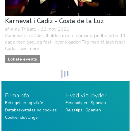
Karneval i Cadiz - Costa de la Luz
af Amy Trillard - 11. nov 2021
Karnevallet i Cádiz afholdes midt i februar og indbefatter 11
dage med gøgl og fest i byens gader! Tag med til året fest i
Cadiz...Læs mere
Lokale events
Firmainfo
Hvad vi tilbyder
Betingelser og vilkår
Ferieboliger i Spanien
Databeskyttelse og cookies
Rejsetips i Spanien
Cookieindstillinger