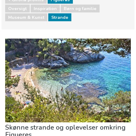
Oversigt
Inspiration
Børn og familie
Museum & Kunst
Strande
Girona provins
Figueras
Børn og familie
Museum & Kunst
Strande
Skønne strande og oplevelser omkring
Figueres