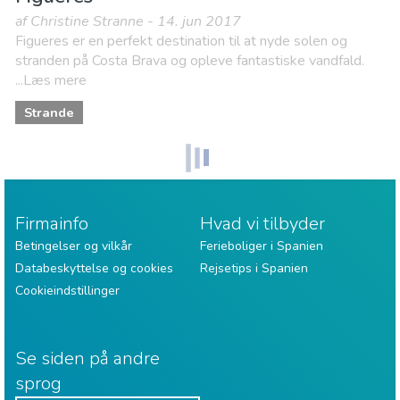
af Christine Stranne - 14. jun 2017
Figueres er en perfekt destination til at nyde solen og
stranden på Costa Brava og opleve fantastiske vandfald.
...Læs mere
Strande
Firmainfo
Hvad vi tilbyder
Betingelser og vilkår
Ferieboliger i Spanien
Databeskyttelse og cookies
Rejsetips i Spanien
Cookieindstillinger
Se siden på andre
sprog