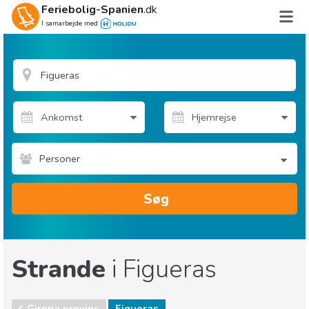
Feriebolig-Spanien
.dk
I samarbejde med
Personer
Søg
Strande
i Figueras
Girona provins
Figueras