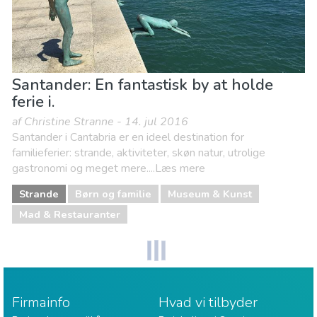
Santander: En fantastisk by at holde
ferie i.
af Christine Stranne - 14. jul 2016
Santander i Cantabria er en ideel destination for
familieferier: strande, aktiviteter, skøn natur, utrolige
gastronomi og meget mere....Læs mere
Strande
Børn og familie
Museum & Kunst
Mad & Restauranter
Firmainfo
Hvad vi tilbyder