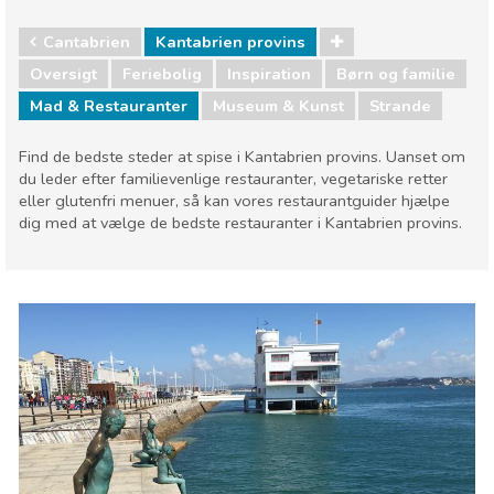
Cantabrien
Kantabrien provins
Oversigt
Feriebolig
Inspiration
Børn og familie
Mad & Restauranter
Museum & Kunst
Strande
Find de bedste steder at spise i Kantabrien provins. Uanset om
du leder efter familievenlige restauranter, vegetariske retter
eller glutenfri menuer, så kan vores restaurantguider hjælpe
dig med at vælge de bedste restauranter i Kantabrien provins.
Cantabrien
Kantabrien provins
Børn og familie
Mad & Restauranter
Museum & Kunst
Strande