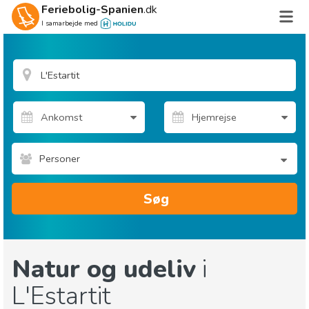
Feriebolig-Spanien
.dk
I samarbejde med
Personer
Søg
Natur og udeliv
i
L'Estartit