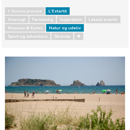
Girona provins
L'Estartit
Oversigt
Feriebolig
Inspiration
Lokale events
Museum & Kunst
Natur og udeliv
Sport og adventure
Strande
Girona provins
L'Estartit
Lokale events
Museum & Kunst
Natur og udeliv
Sport og adventure
Strande