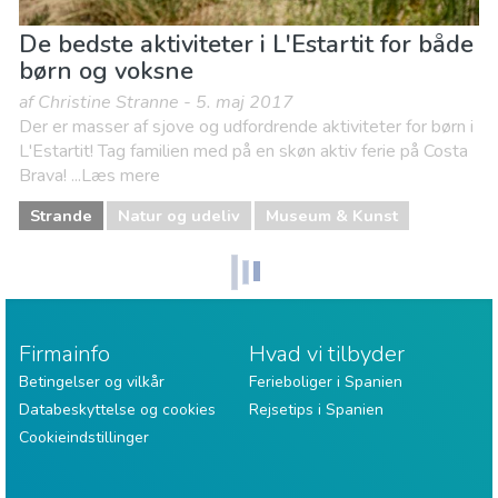
De bedste aktiviteter i L'Estartit for både
børn og voksne
af Christine Stranne - 5. maj 2017
Der er masser af sjove og udfordrende aktiviteter for børn i
L'Estartit! Tag familien med på en skøn aktiv ferie på Costa
Brava! ...Læs mere
Strande
Natur og udeliv
Museum & Kunst
Firmainfo
Hvad vi tilbyder
Betingelser og vilkår
Ferieboliger i Spanien
Databeskyttelse og cookies
Rejsetips i Spanien
Cookieindstillinger