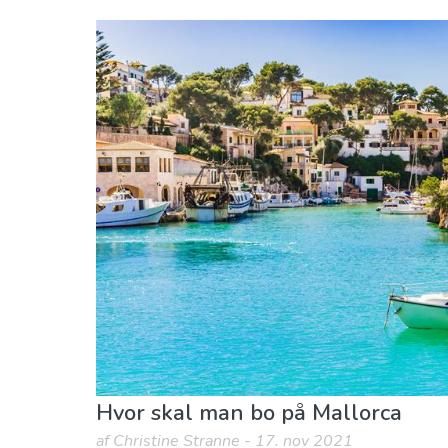
Baleariske Øer
Mallorca
Hvor skal I bo
Museum & Kunst
Natur og u
Hvor skal man bo på Mallorca
af Christine Stranne - 17. nov 2021