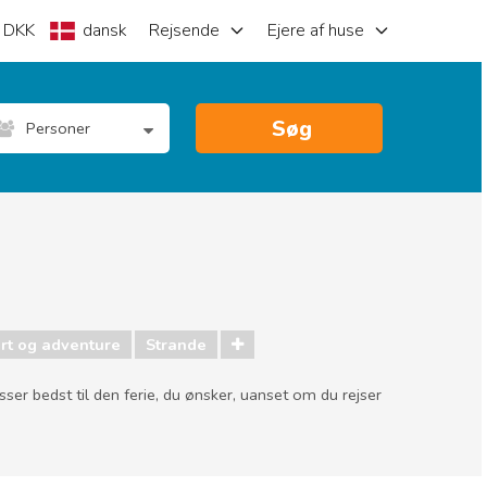
DKK
dansk
Rejsende
Ejere af huse
Søg
Personer
rt og adventure
Strande
ser bedst til den ferie, du ønsker, uanset om du rejser