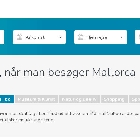
, når man besøger Mallorca
 I bo
Museum & Kunst
Natur og udeliv
Shopping
Spo
hvor man skal tage hen. Find ud af hvilke områder af Mallorca, der pas
r elsker en luksuriøs ferie.