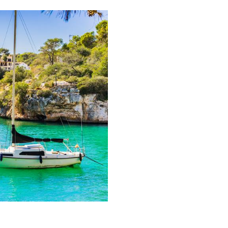
deliv
Shopping
Sport og adventure
Strande