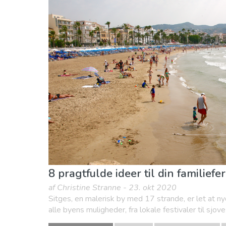
8 pragtfulde ideer til din familiefer
af Christine Stranne - 23. okt 2020
Sitges, en malerisk by med 17 strande, er let at n
alle byens muligheder, fra lokale festivaler til sjov