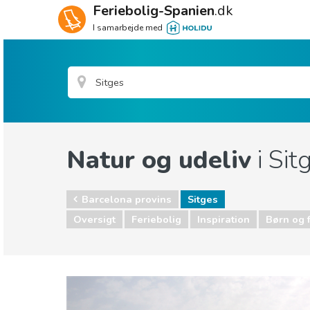
Feriebolig-Spanien
.dk
I samarbejde med
Natur og udeliv
i Sit
Barcelona provins
Sitges
Oversigt
Feriebolig
Inspiration
Børn og 
Barcelona provins
Sitges
Børn og familie
Lokale events
Museum & K