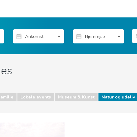
ges
familie
Lokale events
Museum & Kunst
Natur og udeliv
unst
Natur og udeliv
Strande