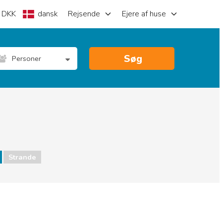
DKK
dansk
Rejsende
Ejere af huse
Søg
Personer
Strande