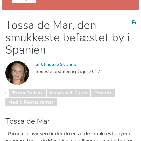
Girona provins
Tossa De Mar
Tossa de Mar, den
Børn og familie
Mad & Restauranter
smukkeste befæstet by i
Museum & Kunst
Strande
Spanien
af
Christine Stranne
Seneste opdatering:
5. jul 2017
i
Tossa De Mar
Museum & Kunst
Strande
Mad & Restauranter
Tossa de Mar
I Girona-provinsen finder du en af ​​de smukkeste byer i
Spanien
:
Tossa de Mar
. Den var tidligere et mødested for