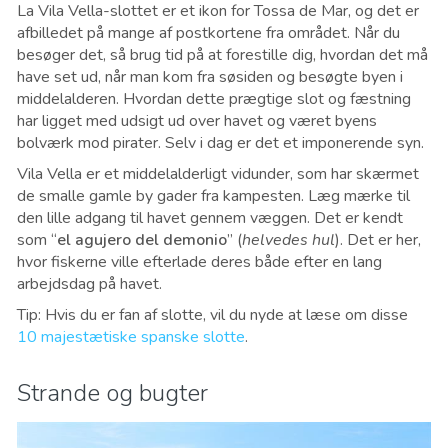
La Vila Vella-slottet er et ikon for Tossa de Mar, og det er
afbilledet på mange af postkortene fra området. Når du
besøger det, så brug tid på at forestille dig, hvordan det må
have set ud, når man kom fra søsiden og besøgte byen i
middelalderen. Hvordan dette prægtige slot og fæstning
har ligget med udsigt ud over havet og været byens
bolværk mod pirater. Selv i dag er det et imponerende syn.
Vila Vella er et middelalderligt vidunder, som har skærmet
de smalle gamle by gader fra kampesten. Læg mærke til
den lille adgang til havet gennem væggen. Det er kendt
som “
el agujero del demonio
” (
helvedes hul
). Det er her,
hvor fiskerne ville efterlade deres både efter en lang
arbejdsdag på havet.
Tip: Hvis du er fan af slotte, vil du nyde at læse om disse
10 majestætiske spanske slotte
.
Strande og bugter