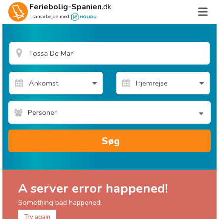
Feriebolig-Spanien
.dk
I samarbejde med
Personer
Søg
A server error happened!
Something bad happened!
Try again