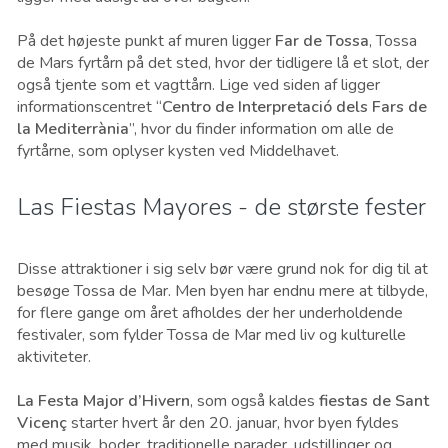
På det højeste punkt af muren ligger
Far de Tossa
, Tossa
de Mars fyrtårn på det sted, hvor der tidligere lå et slot, der
også tjente som et vagttårn. Lige ved siden af ligger
informationscentret “
Centro de Interpretació dels Fars de
la Mediterrània
”, hvor du finder information om alle de
fyrtårne, som oplyser kysten ved Middelhavet.
Las Fiestas Mayores - de største fester
Disse attraktioner i sig selv bør være grund nok for dig til at
besøge Tossa de Mar. Men byen har endnu mere at tilbyde,
for flere gange om året afholdes der her underholdende
festivaler, som fylder Tossa de Mar med liv og kulturelle
aktiviteter.
La Festa Major d’Hivern
, som også kaldes
fiestas de Sant
Vicenç
starter hvert år den 20. januar, hvor byen fyldes
med musik, boder, traditionelle parader, udstillinger og